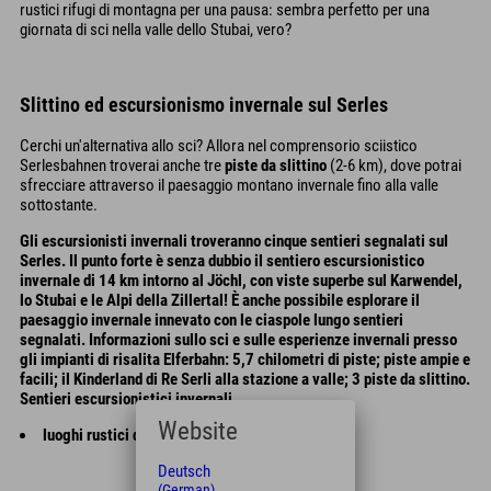
rustici rifugi di montagna per una pausa: sembra perfetto per una
giornata di sci nella valle dello Stubai, vero?
Slittino ed escursionismo invernale sul Serles
Cerchi un'alternativa allo sci? Allora nel comprensorio sciistico
Serlesbahnen troverai anche tre
piste da slittino
(2-6 km), dove potrai
sfrecciare attraverso il paesaggio montano invernale fino alla valle
sottostante.
Gli escursionisti invernali troveranno cinque sentieri segnalati sul
Serles. Il punto forte è senza dubbio il sentiero escursionistico
invernale di 14 km intorno al Jöchl, con viste superbe sul Karwendel,
lo Stubai e le Alpi della Zillertal! È anche possibile esplorare il
paesaggio invernale innevato con le ciaspole lungo sentieri
segnalati. Informazioni sullo sci e sulle esperienze invernali presso
gli impianti di risalita Elferbahn: 5,7 chilometri di piste; piste ampie e
facili; il Kinderland di Re Serli alla stazione a valle; 3 piste da slittino.
Sentieri escursionistici invernali
Website
luoghi rustici dove fermarsi per un ristoro
Deutsch
(German)