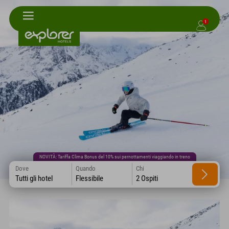
1
NOVITÀ: Tariffa Clima Bonus del 10% sui pernottamenti viaggiando in treno
Dove
Quando
Chi
Tutti gli hotel
Flessibile
2 Ospiti