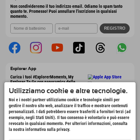
Non condivideremo il tuo indirizzo email. Odiamo lo spam tanto
quanto te. Promesso! Puoi annullare l'iscrizione in qualsiasi
momento.
Explorer App
Carica i tuoi #ExplorerMoments, My
Explorer To Go con panoramica delle
prenotazioni, lista dei desideri, panoramica
Utilizziamo cookie e altre tecnologie.
dei ristoranti e molto altro. Scaricalo
subito!
Noi e i nostri partner utilizziamo cookie e tecnologie simili per
gestire il nostro sito web, analizzare il traffico e mostrare contenuti
personalizzati. I dati potrebbero essere trasferiti a fornitori terzi (ad
È tempo di momenti da esploratore
esempio, negli Stati Uniti). Il tuo consenso è volontario e può essere
166
4.634
km
revocato in qualsiasi momento. Per ulteriori informazioni, consulta
Laghi di montagna e
Piste per lo sci e lo
la nostra informativa sulla privacy.
piscine avventura
snowboard