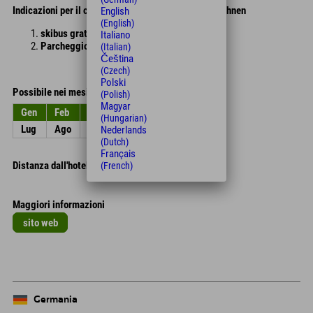
Indicazioni per il comprensorio sciistico di Serlesbahnen
English
(English)
skibus gratuito
Italiano
Parcheggio di Serlesbahnen
(Italian)
Čeština
(Czech)
Polski
Possibile nei mesi
(Polish)
Magyar
Gen
Feb
Mar
Apr
Mag
Giu
(Hungarian)
Lug
Ago
Set
Ott
Nov
Dic
Nederlands
(Dutch)
Français
Distanza dall'hotel
(French)
Maggiori informazioni
sito web
Germania