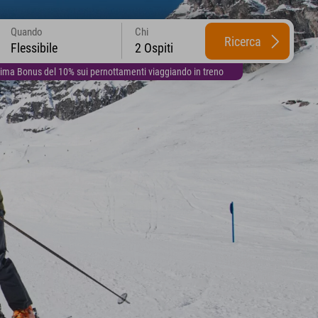
Quando
Chi
Ricerca
Flessibile
2 Ospiti
lima Bonus del 10% sui pernottamenti viaggiando in treno