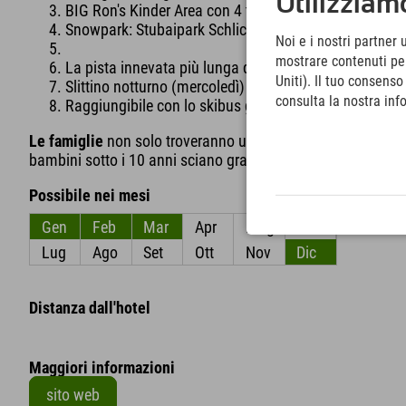
Utilizziamo
BIG Ron's Kinder Area con 4 tappeti magici, caroselli sc
Snowpark: Stubaipark Schlick 2000
Noi e i nostri partner 
mostrare contenuti pers
La pista innevata più lunga della valle dello Stubai (
Uniti). Il tuo consens
Slittino notturno (mercoledì)
consulta la nostra inf
Raggiungibile con lo skibus gratuito, parcheggio dispo
Le famiglie
non solo troveranno un'area per bambini di prima
bambini sotto i 10 anni sciano gratis (accompagnati da un
Possibile nei mesi
Gen
Feb
Mar
Apr
Mag
Giu
Lug
Ago
Set
Ott
Nov
Dic
Distanza dall'hotel
Maggiori informazioni
sito web