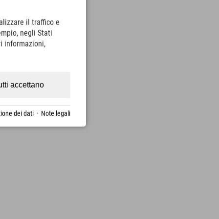
lizzare il traffico e
empio, negli Stati
i informazioni,
utti accettano
ione dei dati
·
Note legali