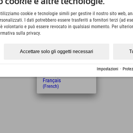
 cookie e altre tecnologie.
(German)
iistici e molto altro.
English
utilizziamo cookie e tecnologie simili per gestire il nostro sito web, ana
(English)
onalizzati. I dati potrebbero essere trasferiti a fornitori terzi (ad es
Italiano
3 km)
(Italian)
o è volontario e può essere revocato in qualsiasi momento. Per ulterior
Čeština
ormativa sulla privacy.
nibile in loco
(Czech)
Polski
 classe e una sala speciale per i più piccoli, ma i
(Polish)
Accettare solo gli oggetti necessari
T
 adulto pagante)!
Magyar
(Hungarian)
Nederlands
Impostazioni
·
Protez
(Dutch)
Français
(French)