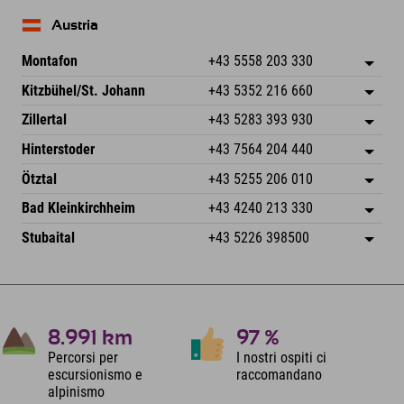
Austria
Montafon
+43 5558 203 330
Dorfstr. 127b
Salva indirizzo
Kitzbühel/St. Johann
+43 5352 216 660
6793 Gaschurn/Montafon
Informazioni sull'arrivo
Speckbacherstraße 87
Salva indirizzo
Austria
Prenotazione
Zillertal
+43 5283 393 930
6380 St. Johann in Tirol
Informazioni sull'arrivo
Invia email
Schmiedau 2
Salva indirizzo
Austria
Prenotazione
Hinterstoder
+43 7564 204 440
6272 Kaltenbach im Zillertal
Informazioni sull'arrivo
Invia email
Freizeitpark 10
Salva indirizzo
Austria
Prenotazione
Ötztal
+43 5255 206 010
4573 Hinterstoder
Informazioni sull'arrivo
Invia email
Gscheat 14
Salva indirizzo
Austria
Prenotazione
Bad Kleinkirchheim
+43 4240 213 330
6441 Umhausen
Informazioni sull'arrivo
Invia email
Dorfstraße 24
Salva indirizzo
Austria
Prenotazione
Stubaital
+43 5226 398500
9546 Bad Kleinkirchheim
Informazioni sull'arrivo
Invia email
Wiesenweg 6
Salva indirizzo
Austria
Prenotazione
6167 Neustift im Stubaital
Informazioni sull'arrivo
Invia email
Austria
Prenotazione
Invia email
8.991
km
97
%
Percorsi per
I nostri ospiti ci
escursionismo e
raccomandano
alpinismo