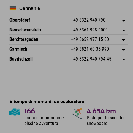
Germania
Oberstdorf
+49 8322 940 790
An der Breitach 3
Salva indirizzo
Neuschwanstein
+49 8361 998 9000
87538 Fischen I. Allgäu
Informazioni sull'arrivo
An der Riese 45
Salva indirizzo
Germania
Prenotazione
Berchtesgaden
+49 8652 977 15 00
87484 Nesselwang im Allgäu
Informazioni sull'arrivo
Invia email
Hofreitstr. 7
Salva indirizzo
Germania
Prenotazione
Garmisch
+49 8821 60 35 990
83471 Schönau am Königssee
Informazioni sull'arrivo
Invia email
Frickenstraße 22
Salva indirizzo
Germania
Prenotazione
Bayrischzell
+49 8322 940 794 45
82490 Farchant
Informazioni sull'arrivo
Invia email
Seebergstr. 17
Salva indirizzo
Germania
Prenotazione
83735 Bayrischzell
Informazioni sull'arrivo
Invia email
Germania
Prenotazione
Invia email
È tempo di momenti da esploratore
166
4.634
km
Laghi di montagna e
Piste per lo sci e lo
piscine avventura
snowboard