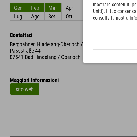
mostrare contenuti pers
Gen
Feb
Mar
Apr
Mag
Giu
Uniti). Il tuo consens
Lug
Ago
Set
Ott
Nov
Dic
consulta la nostra inf
Contattaci
Bergbahnen Hindelang-Oberjoch AG
Passstraße 44
87541 Bad Hindelang / Oberjoch
Maggiori informazioni
sito web
+
−