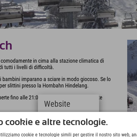
och
o comodamente in cima alla stazione climatica di
utti i livelli di difficoltà.
 i bambini imparano a sciare in modo giocoso. Se lo
per slittini presso la Hornbahn Hindelang.
te fino alle 21:00, così potrete godervi le piste
Website
e per soddisfare la sete è in una delle numerose aree
Deutsch
 cookie e altre tecnologie.
(German)
English
utilizziamo cookie e tecnologie simili per gestire il nostro sito web, ana
(English)