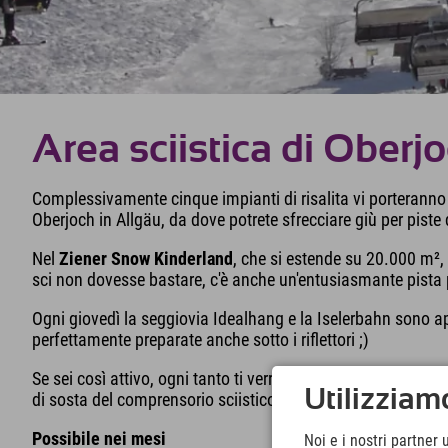
Area sciistica di Oberj
Complessivamente cinque impianti di risalita vi porterann
Oberjoch in Allgäu, da dove potrete sfrecciare giù per piste di t
Nel
Ziener Snow Kinderland
, che si estende su 20.000 m²,
sci non dovesse bastare, c'è anche un'entusiasmante pista 
Ogni giovedì la seggiovia Idealhang e la Iselerbahn sono aper
perfettamente preparate anche sotto i riflettori ;)
Se sei così attivo, ogni tanto ti verrà fame. Il modo miglior
Utilizziamo
di sosta del comprensorio sciistico di Oberjoch.
Possibile nei mesi
Noi e i nostri partner 