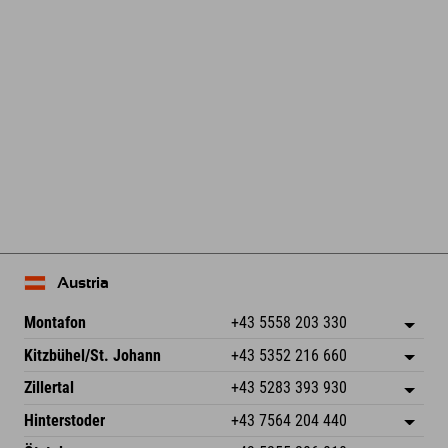
Leaflet
| Map data © OpenStreetMap contributors
Austria
Montafon
+43 5558 203 330
Dorfstr. 127b
Salva indirizzo
Kitzbühel/St. Johann
+43 5352 216 660
6793 Gaschurn/Montafon
Informazioni sull'arrivo
Speckbacherstraße 87
Salva indirizzo
Austria
Prenotazione
Zillertal
+43 5283 393 930
6380 St. Johann in Tirol
Informazioni sull'arrivo
Invia email
Schmiedau 2
Salva indirizzo
Austria
Prenotazione
Hinterstoder
+43 7564 204 440
6272 Kaltenbach im Zillertal
Informazioni sull'arrivo
Invia email
Freizeitpark 10
Salva indirizzo