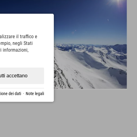
lizzare il traffico e
empio, negli Stati
i informazioni,
utti accettano
ione dei dati
·
Note legali