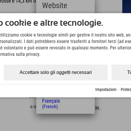
 rosse e 14,3 km di piste nere, oltre a 4,5 km di
Website
 Obergurgl. Le piste più difficili si trovano sulla
Deutsch
 cookie e altre tecnologie.
a più ripida va dal Top Mountain Star alla stazione
(German)
English
utilizziamo cookie e tecnologie simili per gestire il nostro sito web, ana
(English)
onalizzati. I dati potrebbero essere trasferiti a fornitori terzi (ad es
iacciaio in cui la stagione sciistica può iniziare
Italiano
o è volontario e può essere revocato in qualsiasi momento. Per ulterior
(Italian)
Čeština
ormativa sulla privacy.
(Czech)
Polski
(Polish)
Accettare solo gli oggetti necessari
T
Magyar
(Hungarian)
Nederlands
Impostazioni
·
Protez
(Dutch)
Distanza dall'hotel
Français
35
39
(French)
km
Min.