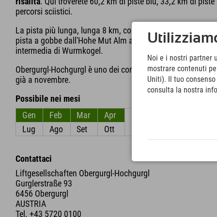
risalita
. Qui troverete 60,2 km di piste blu, 33,2 km di piste
percorsi sciistici.
La pista più lunga, lunga 8 km, conduce dal Wurmkogel fino a
Utilizziamo
pista a gobbe dall'Hohe Mut Alm al Gaisberg, mentre la pist
intermedia di Wurmkogel.
Noi e i nostri partner 
mostrare contenuti pers
Obergurgl-Hochgurgl è uno dei comprensori sciistici senza gh
Uniti). Il tuo consens
già a novembre.
consulta la nostra inf
Possibile nei mesi
Gen
Feb
Mar
Apr
Mag
Giu
Lug
Ago
Set
Ott
Nov
Dic
Contattaci
Liftgesellschaften Obergurgl-Hochgurgl
Gurglerstraße 93
6456 Obergurgl
AUSTRIA
Tel.
+43 5720 0100