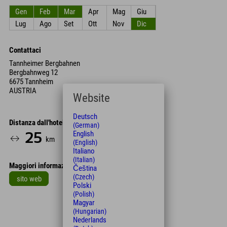
Gen
Feb
Mar
Apr
Mag
Giu
Lug
Ago
Set
Ott
Nov
Dic
Contattaci
Tannheimer Bergbahnen
Bergbahnweg 12
6675 Tannheim
AUSTRIA
Website
Deutsch
Distanza dall'hotel
(German)
English
25
33
km
Min.
(English)
Italiano
(Italian)
Maggiori informazioni
Čeština
(Czech)
sito web
Polski
(Polish)
Leaflet
| Map data © OpenStreetMap contributors
Magyar
+
(Hungarian)
Nederlands