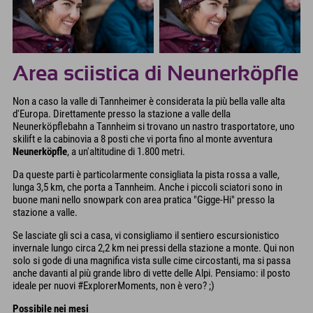
Area sciistica di Neunerköpfle
Non a caso la valle di Tannheimer è considerata la più bella valle alta
d'Europa. Direttamente presso la stazione a valle della
Neunerköpflebahn a Tannheim si trovano un nastro trasportatore, uno
skilift e la cabinovia a 8 posti che vi porta fino al monte avventura
Neunerköpfle
, a un'altitudine di 1.800 metri.
Da queste parti è particolarmente consigliata la pista rossa a valle,
lunga 3,5 km, che porta a Tannheim. Anche i piccoli sciatori sono in
buone mani nello snowpark con area pratica "Gigge-Hi" presso la
stazione a valle.
Se lasciate gli sci a casa, vi consigliamo il sentiero escursionistico
invernale lungo circa 2,2 km nei pressi della stazione a monte. Qui non
solo si gode di una magnifica vista sulle cime circostanti, ma si passa
anche davanti al più grande libro di vette delle Alpi. Pensiamo: il posto
ideale per nuovi #ExplorerMoments, non è vero? ;)
Possibile nei mesi