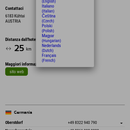
(English)
Italiano
Contattaci
(Italian)
6183 Kühtai
Čeština
AUSTRIA
(Czech)
Polski
(Polish)
Magyar
Distanza dall'hotel
(Hungarian)
Nederlands
25
32
km
Min.
(Dutch)
Français
(French)
Maggiori informazioni
sito web
Leaflet
| Map data © OpenStreetMap contributors
+
−
Germania
Oberstdorf
+49 8322 940 790
An der Breitach 3
Salva indirizzo