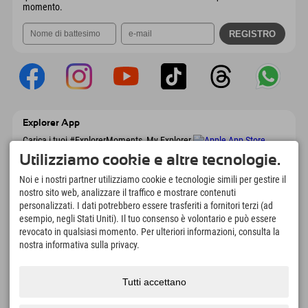
momento.
Explorer App
Carica i tuoi #ExplorerMoments, My Explorer
To Go con panoramica delle prenotazioni,
Utilizziamo cookie e altre tecnologie.
lista dei desideri, panoramica dei ristoranti e
molto altro. Scaricalo subito!
Noi e i nostri partner utilizziamo cookie e tecnologie simili per gestire il
nostro sito web, analizzare il traffico e mostrare contenuti
personalizzati. I dati potrebbero essere trasferiti a fornitori terzi (ad
È tempo di momenti da esploratore
esempio, negli Stati Uniti). Il tuo consenso è volontario e può essere
166
4.634
km
revocato in qualsiasi momento. Per ulteriori informazioni, consulta la
Laghi di montagna e piscine
Piste per lo sci e lo
nostra informativa sulla privacy.
avventura
snowboard
8.991
km
97
%
Tutti accettano
Percorsi per escursionismo
I nostri ospiti ci
e alpinismo
raccomandano