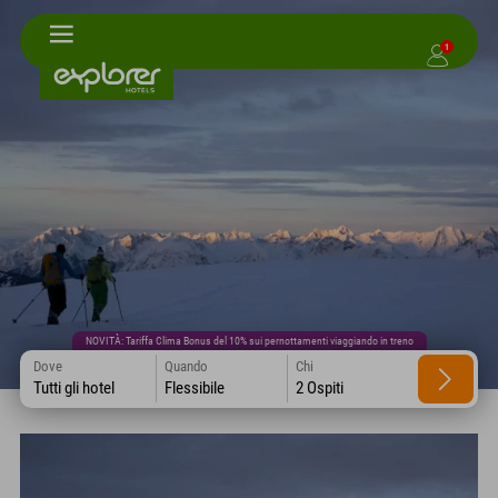
1
NOVITÀ: Tariffa Clima Bonus del 10% sui pernottamenti viaggiando in treno
Dove
Quando
Chi
Tutti gli hotel
Flessibile
2 Ospiti