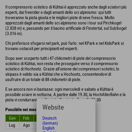
Il comprensorio sciistico di Kühtai è apprezzato anche dagli sciatori più
esperti, dai freerider e dagli amanti dello sci alpinismo: qui tutti
troveranno la pista giusta e le migliori piste di neve fresca. Molto
apprezzati dagli amanti dello sci alpinismo sono i tour sul Pirchkogel
(2.828 m) e, passando per il bacino artificiale di Finstertal, sul Sulzkogel
(3.016 m).
Chi preferisce sfogarsi nel park, può farlo: nel KPark e nel KidsPark si
trovano ostacoli per principianti ed esperti.
Dopo aver scoperto tutti i 47 chilometri di piste del comprensorio
sciistico di Kühtai, non resta che proseguire verso il comprensorio
sciistico di Hochoetz. Grazie all'unione dei comprensori sciistici, lo
skipass è valido sia a Kühtai che a Hochoetz, consentendovi di
usufruire di un totale di 88 chilometri di piste.
E se ancora non vi bastasse: ogni mercoledì e sabato a Kühtai è
possibile sciare in notturna. A partire dalle 19.30, la HochAlterBahn e la
pista vi condurranno sulla pista illuminata. fino alle 21:30
Website
Possibile nei mesi
Deutsch
Gen
Feb
Mar
Apr
Mag
Giu
(German)
Lug
Ago
Set
Ott
Nov
Dic
English