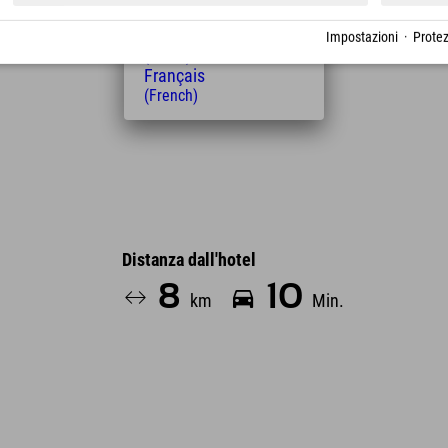
(Hungarian)
Nederlands
Impostazioni
·
Protez
(Dutch)
Français
(French)
Distanza dall'hotel
8
10
km
Min.