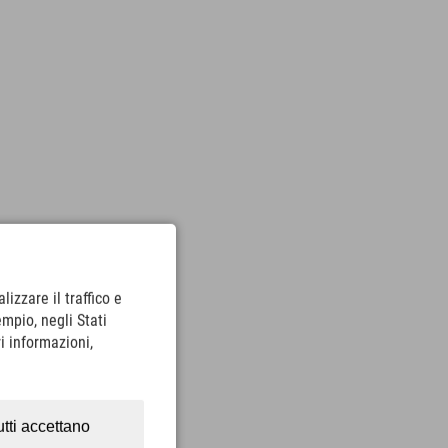
lizzare il traffico e
empio, negli Stati
i informazioni,
utti accettano