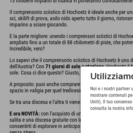
13 moderni impianti di risalita vi porteranno comodamente
Il comprensorio sciistico di Hochoetz è ideale anche per un
sci, skilift di prova, asilo nido aperto tutto il giorno, ristor
imparino a sciare giocando.
E la parte migliore: unendo i comprensori sciistici di Hochoe
ampliato fino a un totale di 88 chilometri di piste, che pot
Incredibile, vero?
Lo sapevi che il comprensorio sciistico di Hochoetz è uno de
dell'Austria? Con
71 giorni di sole a stagione
, Hochoetz è b
sole. Cosa ci dice questo? Giusto, non dimenticare la crema
Utilizziamo
A proposito: puoi anche comprare la crema solare alla recept
Noi e i nostri partner 
spazio in valigia per quel tredicesimo paio di calzini da sci 
mostrare contenuti pers
Se tra una discesa e l'altra ti viene fame, uno dei numerosi ri
Uniti). Il tuo consens
consulta la nostra inf
E ora NOVITÀ:
con l'acquisto di uno skipass da 5 o 6 giorn
salita e una discesa gratuite con le funivie di Oetz il giorn
consentirti di esplorare in anticipo il comprensorio sciistico
senza stress.