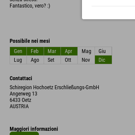
Fantastico, vero? :)
Possibile nei mesi
Gen
Feb
Mar
Apr
Mag
Giu
Lug
Ago
Set
Ott
Nov
Dic
Contattaci
Schiregion Hochoetz Erschließungs-GmbH
Angerweg 13
6433 Oetz
AUSTRIA
Maggiori informazioni