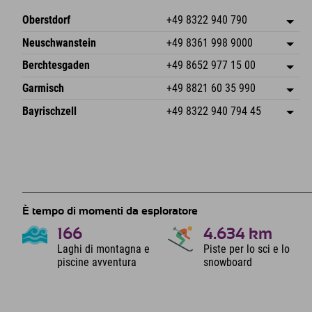
Oberstdorf
+49 8322 940 790
An der Breitach 3
Salva indirizzo
Neuschwanstein
+49 8361 998 9000
87538 Fischen I. Allgäu
Informazioni sull'arrivo
An der Riese 45
Salva indirizzo
Germania
Prenotazione
Berchtesgaden
+49 8652 977 15 00
87484 Nesselwang im Allgäu
Informazioni sull'arrivo
Invia email
Hofreitstr. 7
Salva indirizzo
Germania
Prenotazione
Garmisch
+49 8821 60 35 990
83471 Schönau am Königssee
Informazioni sull'arrivo
Invia email
Frickenstraße 22
Salva indirizzo
Germania
Prenotazione
Bayrischzell
+49 8322 940 794 45
82490 Farchant
Informazioni sull'arrivo
Invia email
Seebergstr. 17
Salva indirizzo
Germania
Prenotazione
83735 Bayrischzell
Informazioni sull'arrivo
Invia email
Germania
Prenotazione
Invia email
È tempo di momenti da esploratore
166
4.634
km
Laghi di montagna e
Piste per lo sci e lo
piscine avventura
snowboard