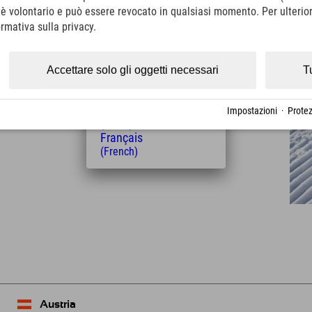
(Italian)
o è volontario e può essere revocato in qualsiasi momento. Per ulterior
Čeština
ormativa sulla privacy.
(Czech)
Distanza dall'hotel
Polski
(Polish)
Accettare solo gli oggetti necessari
T
10
16
km
Min.
Magyar
(Hungarian)
Nederlands
Impostazioni
·
Protez
(Dutch)
Français
(French)
Leaflet
| Map data © OpenStreetMap contributors
Austria