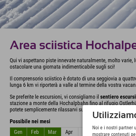
Area sciistica Hochalp
Qui vi aspettano piste innevate naturalmente, molto varie, l
ostacolare una giornata indimenticabile sugli sci!
Il comprensorio sciistico è dotato di una seggiovia a quattr
lunga 6 km vi riporterà a valle al termine della vostra vacan
Se preferite le escursioni, vi consigliamo il
sentiero escursi
stazione a monte della Hochalpbahn fino al rifugio Ostlerhü
potete semplicemente rilassarvi sulle terrazze soleggiate d
Utilizziamo
Possibile nei mesi
Noi e i nostri partner 
Gen
Feb
Mar
Apr
Mag
Giu
mostrare contenuti pers