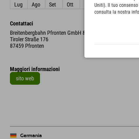
Lug
Ago
Set
Ott
Nov
Dic
Uniti). Il tuo consens
consulta la nostra inf
Contattaci
Breitenbergbahn Pfronten GmbH & Co. KG
Tiroler Straße 176
87459 Pfronten
Maggiori informazioni
sito web
+
−
Germania