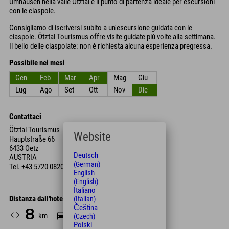
Umhausen nella valle Ötztal è il punto di partenza ideale per escursioni
con le ciaspole.
Consigliamo di iscriversi subito a un'escursione guidata con le
ciaspole. Ötztal Tourismus offre visite guidate più volte alla settimana.
Il bello delle ciaspolate: non è richiesta alcuna esperienza pregressa.
Possibile nei mesi
Gen
Feb
Mar
Apr
Mag
Giu
Lug
Ago
Set
Ott
Nov
Dic
Contattaci
Ötztal Tourismus
Website
Hauptstraße 66
6433 Oetz
Deutsch
AUSTRIA
(German)
Tel.
+43 5720 0820
English
(English)
Italiano
Distanza dall'hotel
(Italian)
Čeština
8
10
km
Min.
(Czech)
Polski