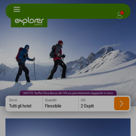
1
NOVITÀ: Tariffa Clima Bonus del 10% sui pernottamenti viaggiando in treno
Dove
Quando
Chi
Tutti gli hotel
Flessibile
2 Ospiti