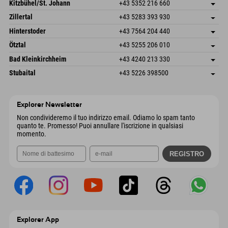
Dorfstr. 127b
Salva indirizzo
Kitzbühel/St. Johann
+43 5352 216 660
6793 Gaschurn/Montafon
Informazioni sull'arrivo
Speckbacherstraße 87
Salva indirizzo
Austria
Prenotazione
Zillertal
+43 5283 393 930
6380 St. Johann in Tirol
Informazioni sull'arrivo
Invia email
Schmiedau 2
Salva indirizzo
Austria
Prenotazione
Hinterstoder
+43 7564 204 440
6272 Kaltenbach im Zillertal
Informazioni sull'arrivo
Invia email
Freizeitpark 10
Salva indirizzo
Austria
Prenotazione
Ötztal
+43 5255 206 010
4573 Hinterstoder
Informazioni sull'arrivo
Invia email
Gscheat 14
Salva indirizzo
Austria
Prenotazione
Bad Kleinkirchheim
+43 4240 213 330
6441 Umhausen
Informazioni sull'arrivo
Invia email
Dorfstraße 24
Salva indirizzo
Austria
Prenotazione
Stubaital
+43 5226 398500
9546 Bad Kleinkirchheim
Informazioni sull'arrivo
Invia email
Wiesenweg 6
Salva indirizzo
Austria
Prenotazione
6167 Neustift im Stubaital
Informazioni sull'arrivo
Invia email
Austria
Prenotazione
Explorer Newsletter
Invia email
Non condivideremo il tuo indirizzo email. Odiamo lo spam tanto
quanto te. Promesso! Puoi annullare l'iscrizione in qualsiasi
momento.
Explorer App