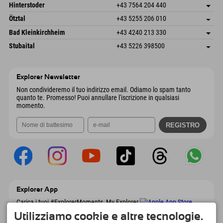
Schmiedau 2
Salva indirizzo
Austria
Prenotazione
Hinterstoder
+43 7564 204 440
6272 Kaltenbach im Zillertal
Informazioni sull'arrivo
Invia email
Freizeitpark 10
Salva indirizzo
Austria
Prenotazione
Ötztal
+43 5255 206 010
4573 Hinterstoder
Informazioni sull'arrivo
Invia email
Gscheat 14
Salva indirizzo
Austria
Prenotazione
Bad Kleinkirchheim
+43 4240 213 330
6441 Umhausen
Informazioni sull'arrivo
Invia email
Dorfstraße 24
Salva indirizzo
Austria
Prenotazione
Stubaital
+43 5226 398500
9546 Bad Kleinkirchheim
Informazioni sull'arrivo
Invia email
Wiesenweg 6
Salva indirizzo
Austria
Prenotazione
6167 Neustift im Stubaital
Informazioni sull'arrivo
Invia email
Austria
Prenotazione
Explorer Newsletter
Invia email
Non condivideremo il tuo indirizzo email. Odiamo lo spam tanto
quanto te. Promesso! Puoi annullare l'iscrizione in qualsiasi
momento.
Explorer App
Carica i tuoi #ExplorerMoments, My Explorer
To Go con panoramica delle prenotazioni,
Utilizziamo cookie e altre tecnologie.
lista dei desideri, panoramica dei ristoranti e