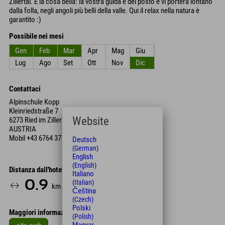
Zillertal. E la cosa bella: la vostra guida è del posto e vi porterà lontano
dalla folla, negli angoli più belli della valle. Qui il relax nella natura è
garantito :)
Possibile nei mesi
Gen
Feb
Mar
Apr
Mag
Giu
Lug
Ago
Set
Ott
Nov
Dic
Contattaci
Alpinschule Kopp
Kleinriedstraße 7
Website
6273 Ried im Zillertal
AUSTRIA
Mobil
+43 6764 371 411
Deutsch
(German)
English
(English)
Distanza dall'hotel
Italiano
0.9
2
5
(Italian)
km
Min.
Min.
Čeština
(Czech)
Polski
Maggiori informazioni
(Polish)