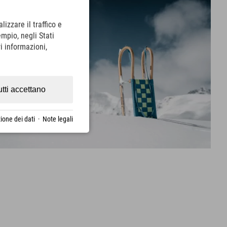
lizzare il traffico e
empio, negli Stati
i informazioni,
utti accettano
ione dei dati
·
Note legali