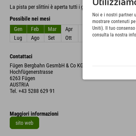
Utilizziamo
La pista per slittini è aperta tutti i giorni dalle 8:30 alle 1
Noi e i nostri partner 
Possibile nei mesi
mostrare contenuti pers
Uniti). Il tuo consens
Gen
Feb
Mar
Apr
Mag
Giu
consulta la nostra inf
Lug
Ago
Set
Ott
Nov
Dic
Contattaci
Fügen Bergbahn GesmbH & Co KG
Hochfügenerstrasse
6263 Fügen
AUSTRIA
Tel.
+43 5288 629 91
Maggiori informazioni
sito web