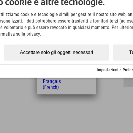
 cookie e altre tecnologie.
(German)
6:30, a seconda delle condizioni della neve.
English
utilizziamo cookie e tecnologie simili per gestire il nostro sito web, ana
(English)
onalizzati. I dati potrebbero essere trasferiti a fornitori terzi (ad es
Italiano
o è volontario e può essere revocato in qualsiasi momento. Per ulterior
(Italian)
Čeština
ormativa sulla privacy.
(Czech)
Polski
(Polish)
Accettare solo gli oggetti necessari
T
Distanza dall'hotel
Magyar
(Hungarian)
6
9
km
Min.
Nederlands
Impostazioni
·
Protez
(Dutch)
Français
(French)
Leaflet
| Map data © OpenStreetMap contributors