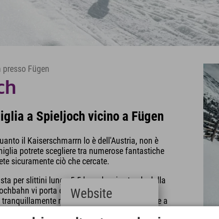
ch presso Fügen
och
miglia a Spieljoch vicino a Fügen
quanto il Kaiserschmarrn lo è dell'Austria, non è
miglia potrete scegliere tra numerose fantastiche
verete sicuramente ciò che cercate.
ista per slittini lunga 5,5 km, che si estende dalla
eljochbahn vi porta comodamente in cima alla
Website
 tranquillamente noleggiarla presso la stazione a
Deutsch