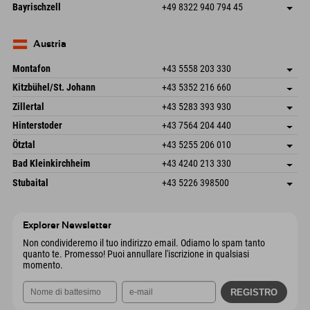
Frickenstraße 22
Salva indirizzo
Germania
Prenotazione
Bayrischzell
+49 8322 940 794 45
82490 Farchant
Informazioni sull'arrivo
Invia email
Seebergstr. 17
Salva indirizzo
Germania
Prenotazione
83735 Bayrischzell
Informazioni sull'arrivo
Invia email
Germania
Prenotazione
Austria
Invia email
Montafon
+43 5558 203 330
Dorfstr. 127b
Salva indirizzo
Kitzbühel/St. Johann
+43 5352 216 660
6793 Gaschurn/Montafon
Informazioni sull'arrivo
Speckbacherstraße 87
Salva indirizzo
Austria
Prenotazione
Zillertal
+43 5283 393 930
6380 St. Johann in Tirol
Informazioni sull'arrivo
Invia email
Schmiedau 2
Salva indirizzo
Austria
Prenotazione
Hinterstoder
+43 7564 204 440
6272 Kaltenbach im Zillertal
Informazioni sull'arrivo
Invia email
Freizeitpark 10
Salva indirizzo
Austria
Prenotazione
Ötztal
+43 5255 206 010
4573 Hinterstoder
Informazioni sull'arrivo
Invia email
Gscheat 14
Salva indirizzo
Austria
Prenotazione
Bad Kleinkirchheim
+43 4240 213 330
6441 Umhausen
Informazioni sull'arrivo
Invia email
Dorfstraße 24
Salva indirizzo
Austria
Prenotazione
Stubaital
+43 5226 398500
9546 Bad Kleinkirchheim
Informazioni sull'arrivo
Invia email
Wiesenweg 6
Salva indirizzo
Austria
Prenotazione
6167 Neustift im Stubaital
Informazioni sull'arrivo
Invia email
Austria
Prenotazione
Explorer Newsletter
Invia email
Non condivideremo il tuo indirizzo email. Odiamo lo spam tanto
quanto te. Promesso! Puoi annullare l'iscrizione in qualsiasi
momento.