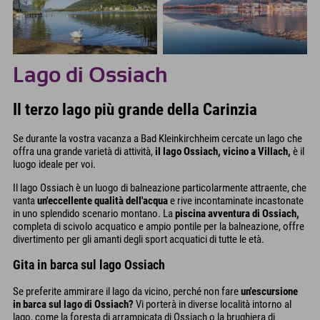
Lago di Ossiach
Il terzo lago più grande della Carinzia
Se durante la vostra vacanza a Bad Kleinkirchheim cercate un lago che
offra una grande varietà di attività,
il lago Ossiach, vicino a Villach,
è il
luogo ideale per voi.
Il lago Ossiach è un luogo di balneazione particolarmente attraente, che
vanta
un'eccellente qualità dell'acqua
e rive incontaminate incastonate
in uno splendido scenario montano. La
piscina avventura di Ossiach,
completa di scivolo acquatico e ampio pontile per la balneazione, offre
divertimento per gli amanti degli sport acquatici di tutte le età.
Gita in barca sul lago Ossiach
Se preferite ammirare il lago da vicino, perché non fare
un'escursione
in barca sul lago di Ossiach?
Vi porterà in diverse località intorno al
lago, come la foresta di arrampicata di Ossiach o la brughiera di