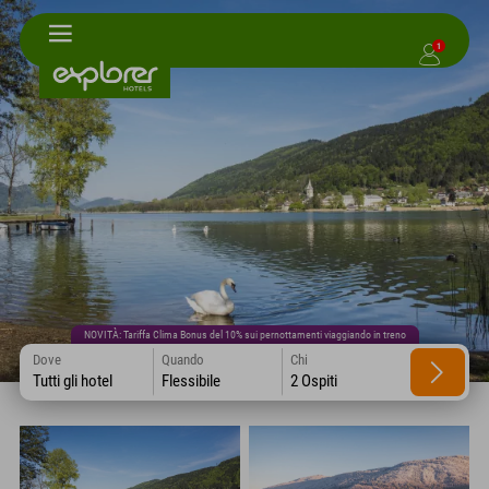
1
NOVITÀ: Tariffa Clima Bonus del 10% sui pernottamenti viaggiando in treno
Dove
Quando
Chi
Tutti gli hotel
Flessibile
2 Ospiti