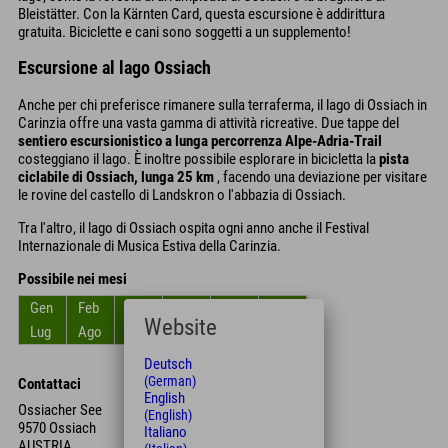
Bleistätter. Con la Kärnten Card, questa escursione è addirittura
gratuita. Biciclette e cani sono soggetti a un supplemento!
Escursione al lago Ossiach
Anche per chi preferisce rimanere sulla terraferma, il lago di Ossiach in
Carinzia offre una vasta gamma di attività ricreative. Due tappe del
sentiero escursionistico a lunga percorrenza Alpe-Adria-Trail
costeggiano il lago. È inoltre possibile esplorare in bicicletta la
pista
ciclabile di Ossiach, lunga 25 km
, facendo una deviazione per visitare
le rovine del castello di Landskron o l'abbazia di Ossiach.
Tra l'altro, il lago di Ossiach ospita ogni anno anche il Festival
Internazionale di Musica Estiva della Carinzia.
Possibile nei mesi
Gen
Feb
Mar
Apr
Mag
Giu
Website
Lug
Ago
Set
Ott
Nov
Dic
Deutsch
(German)
Contattaci
English
Ossiacher See
(English)
9570 Ossiach
Italiano
AUSTRIA