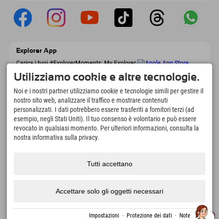
Explorer App
Carica i tuoi #ExplorerMoments, My Explorer
To Go con panoramica delle prenotazioni,
Utilizziamo cookie e altre tecnologie.
lista dei desideri, panoramica dei ristoranti e
molto altro. Scaricalo subito!
Noi e i nostri partner utilizziamo cookie e tecnologie simili per gestire il
nostro sito web, analizzare il traffico e mostrare contenuti
personalizzati. I dati potrebbero essere trasferiti a fornitori terzi (ad
È tempo di momenti da esploratore
esempio, negli Stati Uniti). Il tuo consenso è volontario e può essere
166
4.634
km
revocato in qualsiasi momento. Per ulteriori informazioni, consulta la
Laghi di montagna e piscine
Piste per lo sci e lo
nostra informativa sulla privacy.
avventura
snowboard
8.991
km
97
%
Tutti accettano
Percorsi per escursionismo
I nostri ospiti ci
e alpinismo
raccomandano
Accettare solo gli oggetti necessari
Note
Protezione
Accessibilità
premere
Certificati di
Lavori
Italiano
Impostazioni
·
Protezione dei dati
·
Note legali