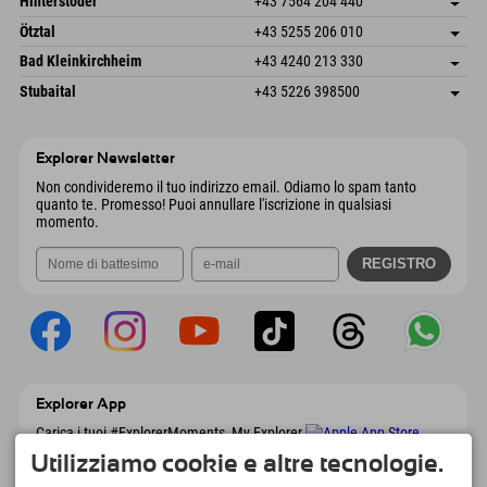
Hinterstoder
+43 7564 204 440
6272 Kaltenbach im Zillertal
Informazioni sull'arrivo
Invia email
Freizeitpark 10
Salva indirizzo
Austria
Prenotazione
Ötztal
+43 5255 206 010
4573 Hinterstoder
Informazioni sull'arrivo
Invia email
Gscheat 14
Salva indirizzo
Austria
Prenotazione
Bad Kleinkirchheim
+43 4240 213 330
6441 Umhausen
Informazioni sull'arrivo
Invia email
Dorfstraße 24
Salva indirizzo
Austria
Prenotazione
Stubaital
+43 5226 398500
9546 Bad Kleinkirchheim
Informazioni sull'arrivo
Invia email
Wiesenweg 6
Salva indirizzo
Austria
Prenotazione
6167 Neustift im Stubaital
Informazioni sull'arrivo
Invia email
Austria
Prenotazione
Explorer Newsletter
Invia email
Non condivideremo il tuo indirizzo email. Odiamo lo spam tanto
quanto te. Promesso! Puoi annullare l'iscrizione in qualsiasi
momento.
Explorer App
Carica i tuoi #ExplorerMoments, My Explorer
To Go con panoramica delle prenotazioni,
Utilizziamo cookie e altre tecnologie.
lista dei desideri, panoramica dei ristoranti e
molto altro. Scaricalo subito!