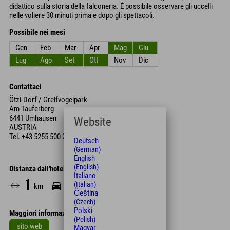
didattico sulla storia della falconeria. È possibile osservare gli uccelli
nelle voliere 30 minuti prima e dopo gli spettacoli.
Possibile nei mesi
Gen
Feb
Mar
Apr
Mag
Giu
Lug
Ago
Set
Ott
Nov
Dic
Contattaci
Ötzi-Dorf / Greifvogelpark
Am Tauferberg
6441 Umhausen
Website
AUSTRIA
Tel.
+43 5255 500 22
Deutsch
(German)
English
(English)
Distanza dall'hotel
Italiano
1
4
18
(Italian)
km
Min.
Min.
Čeština
(Czech)
Polski
Maggiori informazioni
(Polish)
sito web
Magyar