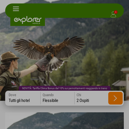
1
NOVITÀ: Tariffa Clima Bonus del 10% sui pernottamenti viaggiando in treno
Dove
Quando
Chi
Tutti gli hotel
Flessibile
2 Ospiti