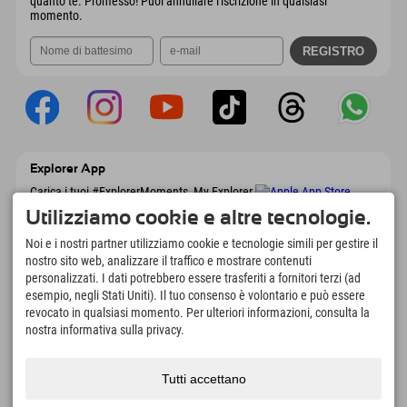
quanto te. Promesso! Puoi annullare l'iscrizione in qualsiasi
momento.
Explorer App
Carica i tuoi #ExplorerMoments, My Explorer
To Go con panoramica delle prenotazioni,
Utilizziamo cookie e altre tecnologie.
lista dei desideri, panoramica dei ristoranti e
molto altro. Scaricalo subito!
Noi e i nostri partner utilizziamo cookie e tecnologie simili per gestire il
nostro sito web, analizzare il traffico e mostrare contenuti
personalizzati. I dati potrebbero essere trasferiti a fornitori terzi (ad
È tempo di momenti da esploratore
esempio, negli Stati Uniti). Il tuo consenso è volontario e può essere
166
4.634
km
revocato in qualsiasi momento. Per ulteriori informazioni, consulta la
Laghi di montagna e piscine
Piste per lo sci e lo
nostra informativa sulla privacy.
avventura
snowboard
8.991
km
97
%
Tutti accettano
Percorsi per escursionismo
I nostri ospiti ci
e alpinismo
raccomandano