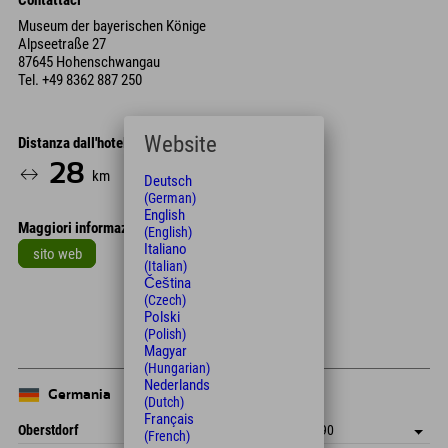
Contattaci
Museum der bayerischen Könige
Alpseetraße 27
87645 Hohenschwangau
Tel.
+49 8362 887 250
Website
Distanza dall'hotel
28
32
km
Min.
Deutsch
(German)
English
Maggiori informazioni
(English)
Italiano
sito web
(Italian)
Čeština
Leaflet
| Map data © OpenStreetMap contributors
(Czech)
+
Polski
(Polish)
−
Magyar
(Hungarian)
Nederlands
Germania
(Dutch)
Français
Oberstdorf
+49 8322 940 790
(French)