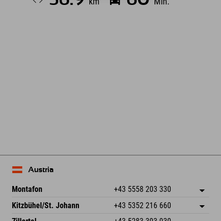
km
Min.
Leaflet
| Map data © OpenStreetMap contributors
Austria
Montafon
+43 5558 203 330
Dorfstr. 127b
Salva indirizzo
Kitzbühel/St. Johann
+43 5352 216 660
6793 Gaschurn/Montafon
Informazioni sull'arrivo
Speckbacherstraße 87
Salva indirizzo
Austria
Prenotazione