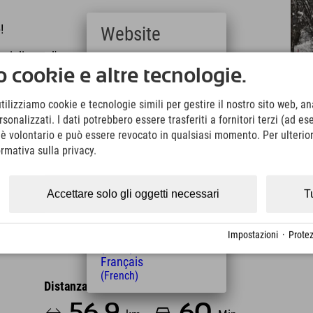
!
Website
siglio per l'escursione!
Deutsch
 cookie e altre tecnologie.
(German)
English
utilizziamo cookie e tecnologie simili per gestire il nostro sito web, ana
(English)
amaland:
onalizzati. I dati potrebbero essere trasferiti a fornitori terzi (ad es
Italiano
(Italian)
o è volontario e può essere revocato in qualsiasi momento. Per ulterior
Čeština
ormativa sulla privacy.
(Czech)
Polski
(Polish)
Accettare solo gli oggetti necessari
T
Magyar
(Hungarian)
Nederlands
Impostazioni
·
Protez
(Dutch)
Français
(French)
Distanza dall'hotel
56.9
60