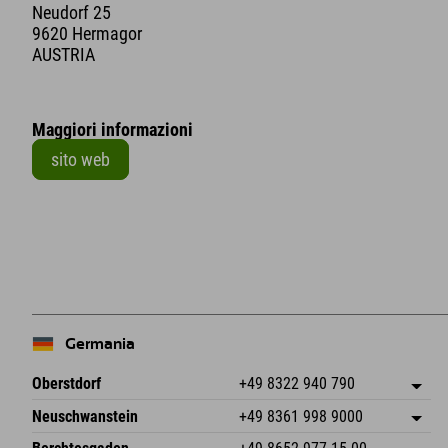
Neudorf 25
9620 Hermagor
AUSTRIA
Maggiori informazioni
sito web
+
−
Germania
Oberstdorf
+49 8322 940 790
An der Breitach 3
Salva indirizzo
Neuschwanstein
+49 8361 998 9000
87538 Fischen I. Allgäu
Informazioni sull'arrivo
An der Riese 45
Salva indirizzo
Germania
Prenotazione