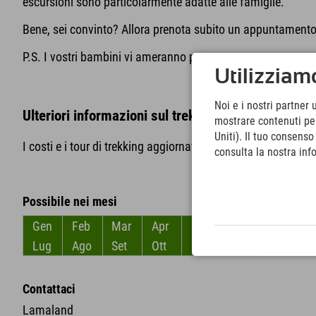
escursioni sono particolarmente adatte alle famiglie.
Bene, sei convinto? Allora prenota subito un appuntamento
P.S. I vostri bambini vi ameranno per sempre per questo con
Utilizziamo
Noi e i nostri partner 
Ulteriori informazioni sul trekking con i lama a L
mostrare contenuti pers
Uniti). Il tuo consens
I costi e i tour di trekking aggiornati si trovano
qui
!
consulta la nostra inf
Possibile nei mesi
Gen
Feb
Mar
Apr
Mag
Giu
Lug
Ago
Set
Ott
Nov
Dic
Contattaci
Lamaland