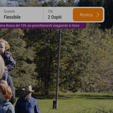
Quando
Chi
Ricerca
Flessibile
2 Ospiti
lima Bonus del 10% sui pernottamenti viaggiando in treno