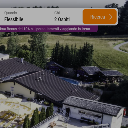
Quando
Chi
Ricerca
Flessibile
2 Ospiti
lima Bonus del 10% sui pernottamenti viaggiando in treno