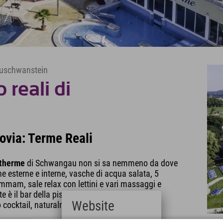
Neuschwanstein
 reali di
lgovia: Terme Reali
ltherme
di Schwangau non si sa nemmeno da dove
e esterne e interne, vasche di acqua salata, 5
mmam, sale relax con lettini e vari massaggi e
è il bar della piscina. Qui potrete rilassarvi,
Website
 cocktail, naturalmente sempre con vista sul