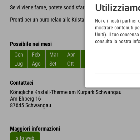
Utilizziamo
Se vi viene fame, potete soddisfarla nei due ristoranti delle K
Pronti per un puro relax alle Kristalltherme Schwangau in A
Noi e i nostri partner 
mostrare contenuti pers
Uniti). Il tuo consens
consulta la nostra inf
Possibile nei mesi
Gen
Feb
Mar
Apr
Mag
Giu
Lug
Ago
Set
Ott
Nov
Dic
Contattaci
Königliche Kristall-Therme am Kurpark Schwangau
Am Ehberg 16
87645 Schwangau
Maggiori informazioni
sito web