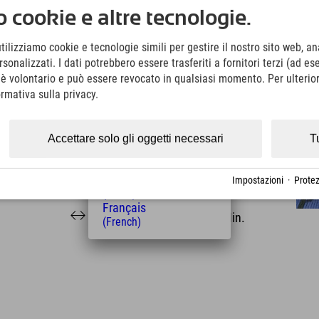
Deutsch
 cookie e altre tecnologie.
ristalltherme e nella baita grill.
(German)
English
lgovia?
utilizziamo cookie e tecnologie simili per gestire il nostro sito web, ana
(English)
onalizzati. I dati potrebbero essere trasferiti a fornitori terzi (ad es
Italiano
(Italian)
o è volontario e può essere revocato in qualsiasi momento. Per ulterior
Čeština
ormativa sulla privacy.
(Czech)
Polski
(Polish)
Accettare solo gli oggetti necessari
T
Magyar
(Hungarian)
Nederlands
Impostazioni
·
Protez
Distanza dall'hotel
(Dutch)
Français
29
29
km
Min.
(French)