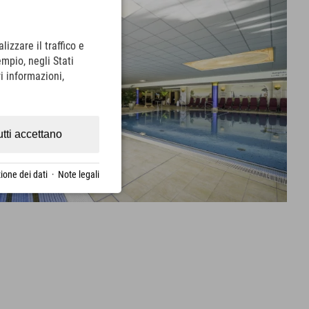
lizzare il traffico e
empio, negli Stati
i informazioni,
utti accettano
ione dei dati
·
Note legali