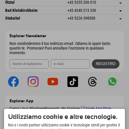
Freizeitpark 10
Salva indirizzo
Austria
Prenotazione
Ötztal
+43 5255 206 010
4573 Hinterstoder
Informazioni sull'arrivo
Invia email
Gscheat 14
Salva indirizzo
Austria
Prenotazione
Bad Kleinkirchheim
+43 4240 213 330
6441 Umhausen
Informazioni sull'arrivo
Invia email
Dorfstraße 24
Salva indirizzo
Austria
Prenotazione
Stubaital
+43 5226 398500
9546 Bad Kleinkirchheim
Informazioni sull'arrivo
Invia email
Wiesenweg 6
Salva indirizzo
Austria
Prenotazione
6167 Neustift im Stubaital
Informazioni sull'arrivo
Invia email
Austria
Prenotazione
Explorer Newsletter
Invia email
Non condivideremo il tuo indirizzo email. Odiamo lo spam tanto
quanto te. Promesso! Puoi annullare l'iscrizione in qualsiasi
momento.
Explorer App
Carica i tuoi #ExplorerMoments, My Explorer
To Go con panoramica delle prenotazioni,
Utilizziamo cookie e altre tecnologie.
lista dei desideri, panoramica dei ristoranti e
molto altro. Scaricalo subito!
Noi e i nostri partner utilizziamo cookie e tecnologie simili per gestire il