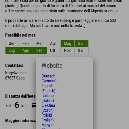
non fare nulla per un giorno e goderti la giornata estiva. Siete nel posto
giusto ;) Questo laghetto di torbiera di 10 ettari ai margini del bosco
offre anche una splendida vista sulle montagne dell'Algovia orientale.
È possibile arrivare in auto da Eisenberg e parcheggiare a circa 500
metri dal lago. Ma per favore non nella foresta :)
Possibile nei mesi
Gen
Feb
Mar
Apr
Mag
Giu
Lug
Ago
Set
Ott
Nov
Dic
Website
Contattaci
Kögelweiher
Deutsch
87637 Seeg
(German)
English
(English)
Italiano
Distanza dall'hotel
(Italian)
6
14
60
Čeština
km
Min.
Min.
(Czech)
Polski
(Polish)
Maggiori informazioni
Magyar