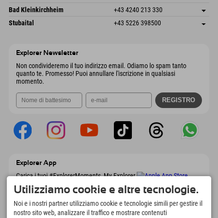
4573 Hinterstoder
Informazioni sull'arrivo
Invia email
Gscheat 14
Salva indirizzo
Austria
Prenotazione
Bad Kleinkirchheim
+43 4240 213 330
6441 Umhausen
Informazioni sull'arrivo
Invia email
Dorfstraße 24
Salva indirizzo
Austria
Prenotazione
Stubaital
+43 5226 398500
9546 Bad Kleinkirchheim
Informazioni sull'arrivo
Invia email
Wiesenweg 6
Salva indirizzo
Austria
Prenotazione
6167 Neustift im Stubaital
Informazioni sull'arrivo
Invia email
Austria
Prenotazione
Explorer Newsletter
Invia email
Non condivideremo il tuo indirizzo email. Odiamo lo spam tanto
quanto te. Promesso! Puoi annullare l'iscrizione in qualsiasi
momento.
Explorer App
Carica i tuoi #ExplorerMoments, My Explorer
To Go con panoramica delle prenotazioni,
Utilizziamo cookie e altre tecnologie.
lista dei desideri, panoramica dei ristoranti e
molto altro. Scaricalo subito!
Noi e i nostri partner utilizziamo cookie e tecnologie simili per gestire il
nostro sito web, analizzare il traffico e mostrare contenuti