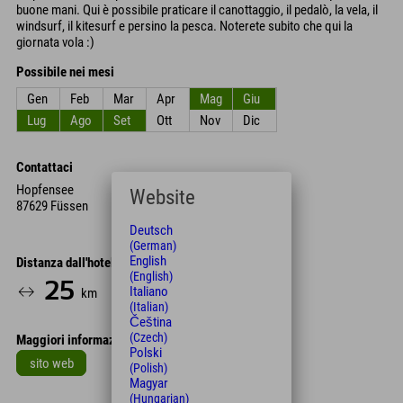
buone mani. Qui è possibile praticare il canottaggio, il pedalò, la vela, il
windsurf, il kitesurf e persino la pesca. Noterete subito che qui la
giornata vola :)
Possibile nei mesi
Gen
Feb
Mar
Apr
Mag
Giu
Lug
Ago
Set
Ott
Nov
Dic
Contattaci
Hopfensee
Website
87629 Füssen
Deutsch
(German)
English
Distanza dall'hotel
(English)
25
30
Italiano
km
Min.
(Italian)
Čeština
(Czech)
Maggiori informazioni
Polski
sito web
(Polish)
Magyar
Leaflet
| Map data © OpenStreetMap contributors
(Hungarian)