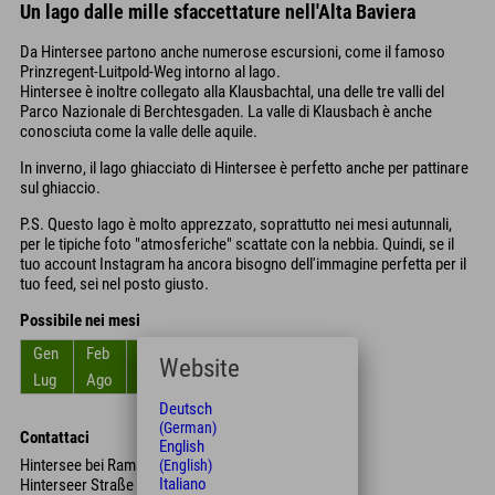
Un lago dalle mille sfaccettature nell'Alta Baviera
Da Hintersee partono anche numerose escursioni, come il famoso
Prinzregent-Luitpold-Weg intorno al lago.
Hintersee è inoltre collegato alla Klausbachtal, una delle tre valli del
Parco Nazionale di Berchtesgaden. La valle di Klausbach è anche
conosciuta come la valle delle aquile.
In inverno, il lago ghiacciato di Hintersee è perfetto anche per pattinare
sul ghiaccio.
P.S. Questo lago è molto apprezzato, soprattutto nei mesi autunnali,
per le tipiche foto "atmosferiche" scattate con la nebbia. Quindi, se il
tuo account Instagram ha ancora bisogno dell'immagine perfetta per il
tuo feed, sei nel posto giusto.
Possibile nei mesi
Gen
Feb
Mar
Apr
Mag
Giu
Website
Lug
Ago
Set
Ott
Nov
Dic
Deutsch
(German)
Contattaci
English
Hintersee bei Ramsau
(English)
Italiano
Hinterseer Straße 104