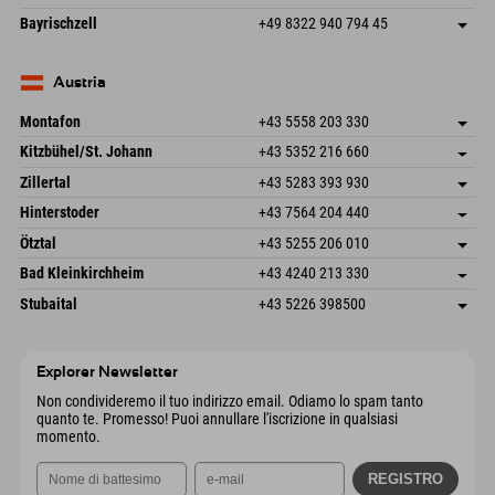
83471 Schönau am Königssee
Informazioni sull'arrivo
Invia email
Frickenstraße 22
Salva indirizzo
Germania
Prenotazione
Bayrischzell
+49 8322 940 794 45
82490 Farchant
Informazioni sull'arrivo
Invia email
Seebergstr. 17
Salva indirizzo
Germania
Prenotazione
83735 Bayrischzell
Informazioni sull'arrivo
Invia email
Germania
Prenotazione
Austria
Invia email
Montafon
+43 5558 203 330
Dorfstr. 127b
Salva indirizzo
Kitzbühel/St. Johann
+43 5352 216 660
6793 Gaschurn/Montafon
Informazioni sull'arrivo
Speckbacherstraße 87
Salva indirizzo
Austria
Prenotazione
Zillertal
+43 5283 393 930
6380 St. Johann in Tirol
Informazioni sull'arrivo
Invia email
Schmiedau 2
Salva indirizzo
Austria
Prenotazione
Hinterstoder
+43 7564 204 440
6272 Kaltenbach im Zillertal
Informazioni sull'arrivo
Invia email
Freizeitpark 10
Salva indirizzo
Austria
Prenotazione
Ötztal
+43 5255 206 010
4573 Hinterstoder
Informazioni sull'arrivo
Invia email
Gscheat 14
Salva indirizzo
Austria
Prenotazione
Bad Kleinkirchheim
+43 4240 213 330
6441 Umhausen
Informazioni sull'arrivo
Invia email
Dorfstraße 24
Salva indirizzo
Austria
Prenotazione
Stubaital
+43 5226 398500
9546 Bad Kleinkirchheim
Informazioni sull'arrivo
Invia email
Wiesenweg 6
Salva indirizzo
Austria
Prenotazione
6167 Neustift im Stubaital
Informazioni sull'arrivo
Invia email
Austria
Prenotazione
Explorer Newsletter
Invia email
Non condivideremo il tuo indirizzo email. Odiamo lo spam tanto
quanto te. Promesso! Puoi annullare l'iscrizione in qualsiasi
momento.