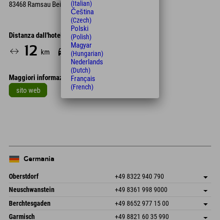
(Italian)
83468 Ramsau Bei Berchtesgaden
Čeština
(Czech)
Polski
Distanza dall'hotel
(Polish)
Magyar
12
17
km
Min.
(Hungarian)
Nederlands
(Dutch)
Maggiori informazioni
Français
(French)
sito web
Leaflet
| Map data © OpenStreetMap contributors
+
−
Germania
Oberstdorf
+49 8322 940 790
An der Breitach 3
Salva indirizzo
Neuschwanstein
+49 8361 998 9000
87538 Fischen I. Allgäu
Informazioni sull'arrivo
An der Riese 45
Salva indirizzo
Germania
Prenotazione
Berchtesgaden
+49 8652 977 15 00
87484 Nesselwang im Allgäu
Informazioni sull'arrivo
Invia email
Hofreitstr. 7
Salva indirizzo
Germania
Prenotazione
Garmisch
+49 8821 60 35 990