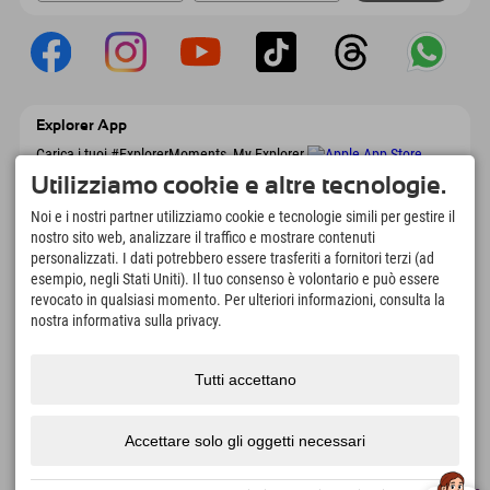
Explorer App
Carica i tuoi #ExplorerMoments, My Explorer
To Go con panoramica delle prenotazioni,
Utilizziamo cookie e altre tecnologie.
lista dei desideri, panoramica dei ristoranti e
molto altro. Scaricalo subito!
Noi e i nostri partner utilizziamo cookie e tecnologie simili per gestire il
nostro sito web, analizzare il traffico e mostrare contenuti
personalizzati. I dati potrebbero essere trasferiti a fornitori terzi (ad
È tempo di momenti da esploratore
esempio, negli Stati Uniti). Il tuo consenso è volontario e può essere
166
4.634
km
revocato in qualsiasi momento. Per ulteriori informazioni, consulta la
Laghi di montagna e piscine
Piste per lo sci e lo
nostra informativa sulla privacy.
avventura
snowboard
8.991
km
97
%
Tutti accettano
Percorsi per escursionismo
I nostri ospiti ci
e alpinismo
raccomandano
Accettare solo gli oggetti necessari