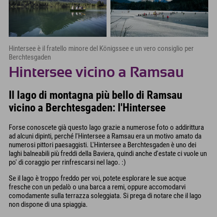
Hintersee è il fratello minore del Königssee e un vero consiglio per
Berchtesgaden
Hintersee vicino a Ramsau
Il lago di montagna più bello di Ramsau
vicino a Berchtesgaden: l'Hintersee
Forse conoscete già questo lago grazie a numerose foto o addirittura
ad alcuni dipinti, perché l'Hintersee a Ramsau era un motivo amato da
numerosi pittori paesaggisti. L'Hintersee a Berchtesgaden è uno dei
laghi balneabili più freddi della Baviera, quindi anche d'estate ci vuole un
po' di coraggio per rinfrescarsi nel lago. :)
Se il lago è troppo freddo per voi, potete esplorare le sue acque
fresche con un pedalò o una barca a remi, oppure accomodarvi
comodamente sulla terrazza soleggiata. Si prega di notare che il lago
non dispone di una spiaggia.