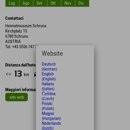
Lug
Ago
Set
Ott
Nov
Dic
Contattaci
Heimatmuseum Schruns
Kirchplatz 15
6780 Schruns
AUSTRIA
Tel.
+43 5556 747 23
Website
Deutsch
Distanza dall'hotel
(German)
13
17
English
km
Min.
(English)
Italiano
(Italian)
Maggiori informazioni
Čeština
sito web
(Czech)
Polski
Leaflet
| Map data © OpenStreetMap contributors
(Polish)
Magyar
+
(Hungarian)
Nederlands
−
(Dutch)