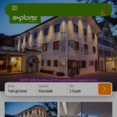
1
NOVITÀ: Tariffa Clima Bonus del 10% sui pernottamenti viaggiando in treno
Dove
Quando
Chi
Tutti gli hotel
Flessibile
2 Ospiti