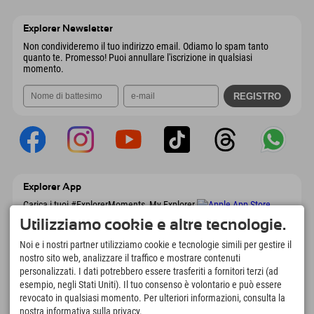
Wiesenweg 6
Salva indirizzo
Austria
Prenotazione
6167 Neustift im Stubaital
Informazioni sull'arrivo
Invia email
Austria
Prenotazione
Explorer Newsletter
Invia email
Non condivideremo il tuo indirizzo email. Odiamo lo spam tanto
quanto te. Promesso! Puoi annullare l'iscrizione in qualsiasi
momento.
Explorer App
Carica i tuoi #ExplorerMoments, My Explorer
To Go con panoramica delle prenotazioni,
Utilizziamo cookie e altre tecnologie.
lista dei desideri, panoramica dei ristoranti e
molto altro. Scaricalo subito!
Noi e i nostri partner utilizziamo cookie e tecnologie simili per gestire il
nostro sito web, analizzare il traffico e mostrare contenuti
personalizzati. I dati potrebbero essere trasferiti a fornitori terzi (ad
È tempo di momenti da esploratore
esempio, negli Stati Uniti). Il tuo consenso è volontario e può essere
166
4.634
km
revocato in qualsiasi momento. Per ulteriori informazioni, consulta la
Laghi di montagna e piscine
Piste per lo sci e lo
nostra informativa sulla privacy.