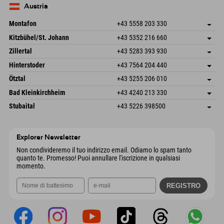
Germania
Prenotazione
Austria
Invia email
Montafon
+43 5558 203 330
Dorfstr. 127b
Salva indirizzo
Kitzbühel/St. Johann
+43 5352 216 660
6793 Gaschurn/Montafon
Informazioni sull'arrivo
Speckbacherstraße 87
Salva indirizzo
Austria
Prenotazione
Zillertal
+43 5283 393 930
6380 St. Johann in Tirol
Informazioni sull'arrivo
Invia email
Schmiedau 2
Salva indirizzo
Austria
Prenotazione
Hinterstoder
+43 7564 204 440
6272 Kaltenbach im Zillertal
Informazioni sull'arrivo
Invia email
Freizeitpark 10
Salva indirizzo
Austria
Prenotazione
Ötztal
+43 5255 206 010
4573 Hinterstoder
Informazioni sull'arrivo
Invia email
Gscheat 14
Salva indirizzo
Austria
Prenotazione
Bad Kleinkirchheim
+43 4240 213 330
6441 Umhausen
Informazioni sull'arrivo
Invia email
Dorfstraße 24
Salva indirizzo
Austria
Prenotazione
Stubaital
+43 5226 398500
9546 Bad Kleinkirchheim
Informazioni sull'arrivo
Invia email
Wiesenweg 6
Salva indirizzo
Austria
Prenotazione
6167 Neustift im Stubaital
Informazioni sull'arrivo
Invia email
Austria
Prenotazione
Explorer Newsletter
Invia email
Non condivideremo il tuo indirizzo email. Odiamo lo spam tanto
quanto te. Promesso! Puoi annullare l'iscrizione in qualsiasi
momento.