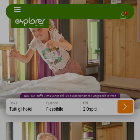
1
NOVITÀ: Tariffa Clima Bonus del 10% sui pernottamenti viaggiando in treno
Dove
Quando
Chi
Tutti gli hotel
Flessibile
2 Ospiti