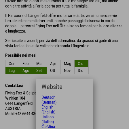
Ötztal: non solo con le escursioni tra le montagne tirolesi, ma anche
con altre attività all'aria aperta per tutta la famiglia.
Il Parcours di Längenfeld offre molta varietà: troverai numerose vie
ferrate ed elementi divertenti, nonché passaggi di discesa in corda
doppia. I percorsi Flying Fox nell'Ötztal sono famosi per la loro altezza
e lunghezza.
Se riuscite a vederli, per via dell'adrenalina: da quassù si gode di una
vista fantastica sulla valle che circonda Längenfeld.
Possibile nei mesi
Gen
Feb
Mar
Apr
Mag
Giu
Lug
Ago
Set
Ott
Nov
Dic
Website
Contattaci
Flying-Fox & Seilparcours Längenfeld
Deutsch
Winklen 104
(German)
6444 Längenfeld
English
AUSTRIA
(English)
Mobil
+43 6644 434 684
Italiano
(Italian)
Čeština