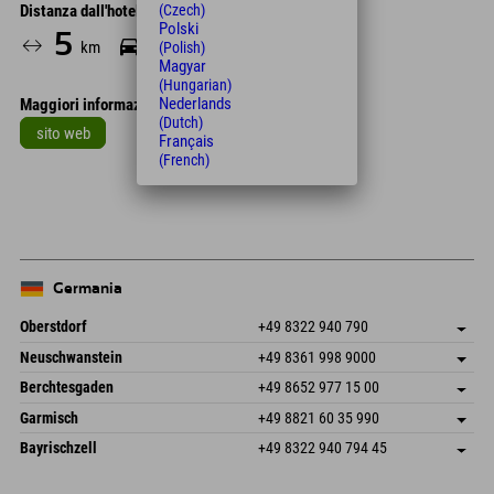
Distanza dall'hotel
(Czech)
Polski
5
7
km
Min.
(Polish)
Magyar
(Hungarian)
Nederlands
Maggiori informazioni
(Dutch)
sito web
Français
(French)
Leaflet
| Map data © OpenStreetMap contributors
+
−
Germania
Oberstdorf
+49 8322 940 790
An der Breitach 3
Salva indirizzo
Neuschwanstein
+49 8361 998 9000
87538 Fischen I. Allgäu
Informazioni sull'arrivo
An der Riese 45
Salva indirizzo
Germania
Prenotazione
Berchtesgaden
+49 8652 977 15 00
87484 Nesselwang im Allgäu
Informazioni sull'arrivo
Invia email
Hofreitstr. 7
Salva indirizzo
Germania
Prenotazione
Garmisch
+49 8821 60 35 990
83471 Schönau am Königssee
Informazioni sull'arrivo
Invia email
Frickenstraße 22
Salva indirizzo
Germania
Prenotazione
Bayrischzell
+49 8322 940 794 45
82490 Farchant
Informazioni sull'arrivo
Invia email
Seebergstr. 17
Salva indirizzo
Germania
Prenotazione
83735 Bayrischzell
Informazioni sull'arrivo
Invia email