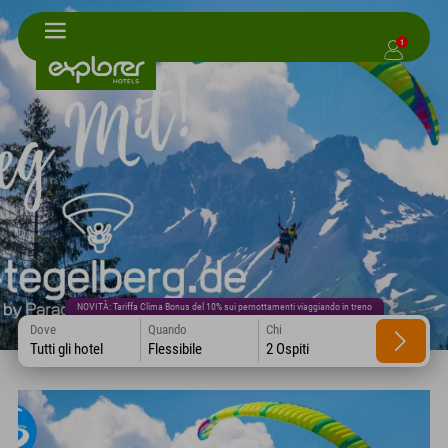
1
NOVITÀ: Tariffa Clima Bonus del 10% sui pernottamenti viaggiando in treno
Dove
Quando
Chi
Tutti gli hotel
Flessibile
2 Ospiti