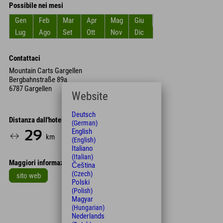
Possibile nei mesi
Gen
Feb
Mar
Apr
Mag
Giu
Lug
Ago
Set
Ott
Nov
Dic
Contattaci
Mountain Carts Gargellen
Bergbahnstraße 89a
6787 Gargellen
Website
Deutsch
Distanza dall'hotel
(German)
English
29
32
km
Min.
(English)
Italiano
(Italian)
Maggiori informazioni
Čeština
(Czech)
sito web
Polski
(Polish)
Leaflet
| Map data © OpenStreetMap contributors
Magyar
+
(Hungarian)
Nederlands
−