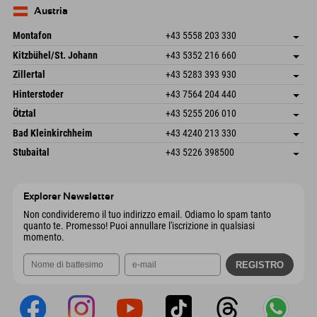
Invia email
Germania
Prenotazione
Austria
Invia email
Montafon
+43 5558 203 330
Dorfstr. 127b
Salva indirizzo
Kitzbühel/St. Johann
+43 5352 216 660
6793 Gaschurn/Montafon
Informazioni sull'arrivo
Speckbacherstraße 87
Salva indirizzo
Austria
Prenotazione
Zillertal
+43 5283 393 930
6380 St. Johann in Tirol
Informazioni sull'arrivo
Invia email
Schmiedau 2
Salva indirizzo
Austria
Prenotazione
Hinterstoder
+43 7564 204 440
6272 Kaltenbach im Zillertal
Informazioni sull'arrivo
Invia email
Freizeitpark 10
Salva indirizzo
Austria
Prenotazione
Ötztal
+43 5255 206 010
4573 Hinterstoder
Informazioni sull'arrivo
Invia email
Gscheat 14
Salva indirizzo
Austria
Prenotazione
Bad Kleinkirchheim
+43 4240 213 330
6441 Umhausen
Informazioni sull'arrivo
Invia email
Dorfstraße 24
Salva indirizzo
Austria
Prenotazione
Stubaital
+43 5226 398500
9546 Bad Kleinkirchheim
Informazioni sull'arrivo
Invia email
Wiesenweg 6
Salva indirizzo
Austria
Prenotazione
6167 Neustift im Stubaital
Informazioni sull'arrivo
Invia email
Austria
Prenotazione
Explorer Newsletter
Invia email
Non condivideremo il tuo indirizzo email. Odiamo lo spam tanto
quanto te. Promesso! Puoi annullare l'iscrizione in qualsiasi
momento.