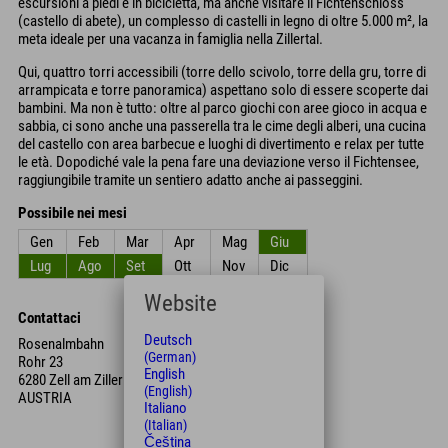
escursioni a piedi e in bicicletta, ma anche visitare il Fichtenschloss
(castello di abete), un complesso di castelli in legno di oltre 5.000 m², la
meta ideale per una vacanza in famiglia nella Zillertal.
Qui, quattro torri accessibili (torre dello scivolo, torre della gru, torre di
arrampicata e torre panoramica) aspettano solo di essere scoperte dai
bambini. Ma non è tutto: oltre al parco giochi con aree gioco in acqua e
sabbia, ci sono anche una passerella tra le cime degli alberi, una cucina
del castello con area barbecue e luoghi di divertimento e relax per tutte
le età. Dopodiché vale la pena fare una deviazione verso il Fichtensee,
raggiungibile tramite un sentiero adatto anche ai passeggini.
Possibile nei mesi
Gen
Feb
Mar
Apr
Mag
Giu
Lug
Ago
Set
Ott
Nov
Dic
Website
Contattaci
Deutsch
Rosenalmbahn
(German)
Rohr 23
English
6280 Zell am Ziller
(English)
AUSTRIA
Italiano
(Italian)
Čeština