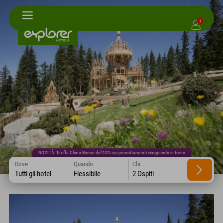
1
NOVITÀ: Tariffa Clima Bonus del 10% sui pernottamenti viaggiando in treno
Dove
Quando
Chi
Tutti gli hotel
Flessibile
2 Ospiti