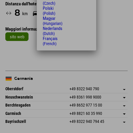
(Czech)
Distanza dall'hotel
Polski
8
8
(Polish)
km
Min.
Magyar
(Hungarian)
Nederlands
Maggiori informazioni
(Dutch)
sito web
Français
(French)
Leaflet
| Map data © OpenStreetMap contributors
+
−
Germania
Oberstdorf
+49 8322 940 790
An der Breitach 3
Salva indirizzo
Neuschwanstein
+49 8361 998 9000
87538 Fischen I. Allgäu
Informazioni sull'arrivo
An der Riese 45
Salva indirizzo
Germania
Prenotazione
Berchtesgaden
+49 8652 977 15 00
87484 Nesselwang im Allgäu
Informazioni sull'arrivo
Invia email
Hofreitstr. 7
Salva indirizzo
Germania
Prenotazione
Garmisch
+49 8821 60 35 990
83471 Schönau am Königssee
Informazioni sull'arrivo
Invia email
Frickenstraße 22
Salva indirizzo
Germania
Prenotazione
Bayrischzell
+49 8322 940 794 45
82490 Farchant
Informazioni sull'arrivo
Invia email
Seebergstr. 17
Salva indirizzo
Germania
Prenotazione
83735 Bayrischzell
Informazioni sull'arrivo