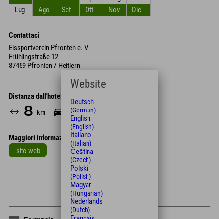
Lug
Ago
Set
Ott
Nov
Dic
Contattaci
Eissportverein Pfronten e. V.
Frühlingstraße 12
87459 Pfronten / Heitlern
Website
Distanza dall'hotel
Deutsch
8
14
(German)
km
Min.
English
(English)
Italiano
Maggiori informazioni
(Italian)
sito web
Čeština
(Czech)
Leaflet
| Map data © OpenStreetMap contributors
Polski
(Polish)
+
Magyar
(Hungarian)
−
Nederlands
(Dutch)
Français