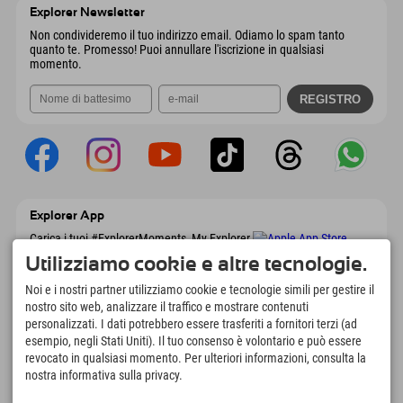
Austria
Prenotazione
Explorer Newsletter
Invia email
Non condivideremo il tuo indirizzo email. Odiamo lo spam tanto
quanto te. Promesso! Puoi annullare l'iscrizione in qualsiasi
momento.
Explorer App
Carica i tuoi #ExplorerMoments, My Explorer
To Go con panoramica delle prenotazioni,
Utilizziamo cookie e altre tecnologie.
lista dei desideri, panoramica dei ristoranti e
molto altro. Scaricalo subito!
Noi e i nostri partner utilizziamo cookie e tecnologie simili per gestire il
nostro sito web, analizzare il traffico e mostrare contenuti
personalizzati. I dati potrebbero essere trasferiti a fornitori terzi (ad
È tempo di momenti da esploratore
esempio, negli Stati Uniti). Il tuo consenso è volontario e può essere
166
4.634
km
revocato in qualsiasi momento. Per ulteriori informazioni, consulta la
Laghi di montagna e piscine
Piste per lo sci e lo
nostra informativa sulla privacy.
avventura
snowboard