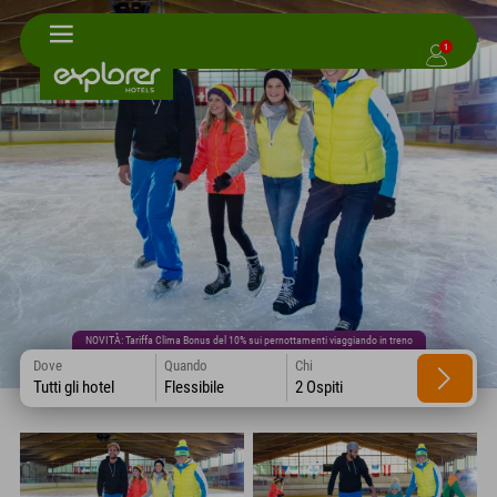
1
NOVITÀ: Tariffa Clima Bonus del 10% sui pernottamenti viaggiando in treno
Dove
Quando
Chi
Tutti gli hotel
Flessibile
2 Ospiti