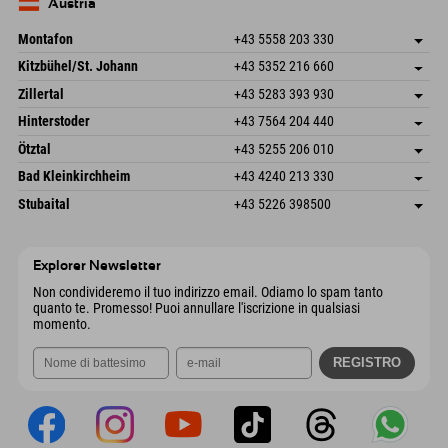
Germania
Prenotazione
Austria
Invia email
Montafon
+43 5558 203 330
Dorfstr. 127b
Salva indirizzo
Kitzbühel/St. Johann
+43 5352 216 660
6793 Gaschurn/Montafon
Informazioni sull'arrivo
Speckbacherstraße 87
Salva indirizzo
Austria
Prenotazione
Zillertal
+43 5283 393 930
6380 St. Johann in Tirol
Informazioni sull'arrivo
Invia email
Schmiedau 2
Salva indirizzo
Austria
Prenotazione
Hinterstoder
+43 7564 204 440
6272 Kaltenbach im Zillertal
Informazioni sull'arrivo
Invia email
Freizeitpark 10
Salva indirizzo
Austria
Prenotazione
Ötztal
+43 5255 206 010
4573 Hinterstoder
Informazioni sull'arrivo
Invia email
Gscheat 14
Salva indirizzo
Austria
Prenotazione
Bad Kleinkirchheim
+43 4240 213 330
6441 Umhausen
Informazioni sull'arrivo
Invia email
Dorfstraße 24
Salva indirizzo
Austria
Prenotazione
Stubaital
+43 5226 398500
9546 Bad Kleinkirchheim
Informazioni sull'arrivo
Invia email
Wiesenweg 6
Salva indirizzo
Austria
Prenotazione
6167 Neustift im Stubaital
Informazioni sull'arrivo
Invia email
Austria
Prenotazione
Explorer Newsletter
Invia email
Non condivideremo il tuo indirizzo email. Odiamo lo spam tanto
quanto te. Promesso! Puoi annullare l'iscrizione in qualsiasi
momento.