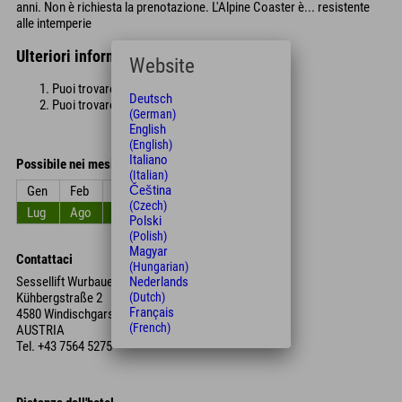
anni. Non è richiesta la prenotazione. L'Alpine Coaster è... resistente
alle intemperie
Ulteriori informazioni sull'Alpine Coaster:
Website
Puoi trovare i prezzi di ingresso attuali
qui
!
Deutsch
Puoi trovare gli orari di apertura
qui
!
(German)
English
(English)
Italiano
Possibile nei mesi
(Italian)
Čeština
Gen
Feb
Mar
Apr
Mag
Giu
(Czech)
Lug
Ago
Set
Ott
Nov
Dic
Polski
(Polish)
Magyar
Contattaci
(Hungarian)
Nederlands
Sessellift Wurbauerkogel
(Dutch)
Kühbergstraße 2
Français
4580 Windischgarsten
(French)
AUSTRIA
Tel.
+43 7564 5275