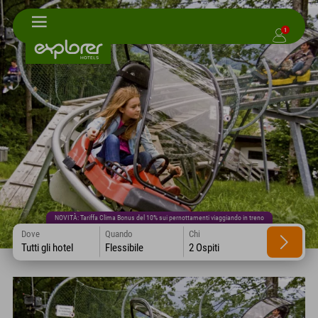
1
NOVITÀ: Tariffa Clima Bonus del 10% sui pernottamenti viaggiando in treno
Dove
Quando
Chi
Tutti gli hotel
Flessibile
2 Ospiti