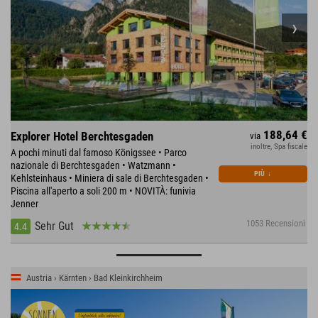
188,64 €
Explorer Hotel Berchtesgaden
via
inoltre, Spa fiscale
A pochi minuti dal famoso Königssee • Parco
nazionale di Berchtesgaden • Watzmann •
PIÙ
↓
Kehlsteinhaus • Miniera di sale di Berchtesgaden •
Piscina all'aperto a soli 200 m • NOVITÀ: funivia
Jenner
1053 Recensioni
Sehr Gut
4.4
Austria › Kärnten › Bad Kleinkirchheim