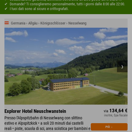
Domande? Ti consiglieremo personalmente, tutti i giorni dalle 8:00 alle 22:00.
I tuoi dati sono al sicuro e crittografati.
Germania › Allgäu › Königsschlösser › Nesselwang
134,64 €
Explorer Hotel Neuschwanstein
via
inoltre, Spa fiscale
Presso l'Alpspitzbahn di Nesselwang con slittino
estivo e Alpspitzkick • a soli 20 minuti dai castelli
PIÙ
↓
reali • piste, scuola di sci, area sciistica per bambini e