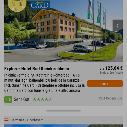
125,64 €
Explorer Hotel Bad Kleinkirchheim
via
inoltre, Spa fiscale
In città: Terme di St. Kathrein e Römerbad • A 15
minuti dai laghi balneabili più belli della Carinzia •
PIÙ
↓
Incl. Sunshine Card • Settembre e ottobre inclusa la
Carinthia Card con funivia gratuita e altro ancora
1321 Recensioni
Sehr Gut
4.6
Germania › Oberbayern