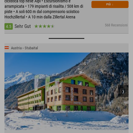
ciclistica top nelle Alpi • Escursionismo e
PIÙ
↓
arrampicata • 179 impianti di risalita / 508 km di
piste • A soli 600 m dal comprensorio sciistico
Hochzillertal • A 10 min dalla Zillertal Arena
568 Recensioni
Sehr Gut
4.5
Austria › Stubaital