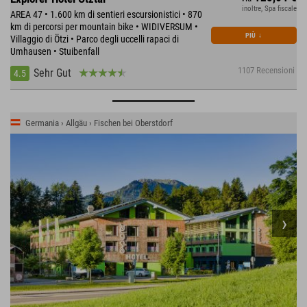
inoltre, Spa fiscale
AREA 47 • 1.600 km di sentieri escursionistici • 870
km di percorsi per mountain bike • WIDIVERSUM •
PIÙ
↓
Villaggio di Ötzi • Parco degli uccelli rapaci di
Umhausen • Stuibenfall
1107 Recensioni
Sehr Gut
4.5
Germania › Allgäu › Fischen bei Oberstdorf