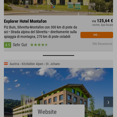
125,64 €
Explorer Hotel Montafon
via
inoltre, Spa fiscale
Piz Buin, Silvretta-Montafon con 300 km di piste da
sci • Strada alpina del Silvretta • direttamente sulla
PIÙ
↓
spiaggia di montagna, 270 km di piste ciclabili
396 Recensioni
Sehr Gut
4.5
Austria › Kitzbühler Alpen › St. Johann
Website