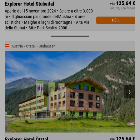
125,64 €
Explorer Hotel Stubaital
via
inoltre, Spa fiscale
Aperto dal 15 novembre 2024 • Sciare a oltre 3.000
m • Il ghiacciaio più grande dell'Austria • 4 aree
PIÙ
↓
sciistiche • Malghe e laghi di montagna • Alta Via
dello Stubai • Bike Park Schlick 2000
Austria › Ötztal › Umhausen
125,64 €
Explorer Hotel Ötztal
via