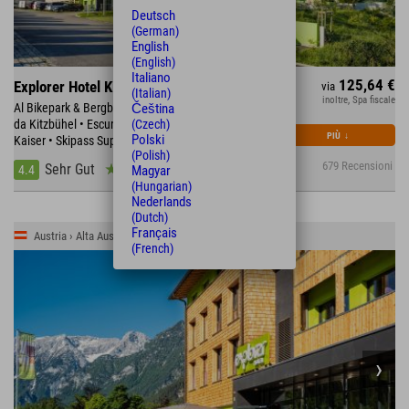
Deutsch
(German)
English
(English)
Italiano
125,64 €
Explorer Hotel Kitzbühel
via
(Italian)
inoltre, Spa fiscale
Al Bikepark & Bergbahn St. Johann • A soli 20 minuti
Čeština
da Kitzbühel • Escursioni e arrampicate sul Wilder
(Czech)
PIÙ
↓
Polski
Kaiser • Skipass SuperSki Card con 2.750 km di piste
(Polish)
679 Recensioni
Sehr Gut
4.4
Magyar
(Hungarian)
Nederlands
(Dutch)
Français
Austria › Alta Austria › Stodertal
(French)