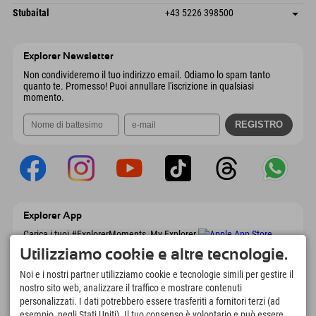
6441 Umhausen
Informazioni sull'arrivo
Invia email
Dorfstraße 24
Salva indirizzo
Austria
Prenotazione
Stubaital
+43 5226 398500
9546 Bad Kleinkirchheim
Informazioni sull'arrivo
Invia email
Wiesenweg 6
Salva indirizzo
Austria
Prenotazione
6167 Neustift im Stubaital
Informazioni sull'arrivo
Invia email
Austria
Prenotazione
Explorer Newsletter
Invia email
Non condivideremo il tuo indirizzo email. Odiamo lo spam tanto
quanto te. Promesso! Puoi annullare l'iscrizione in qualsiasi
momento.
Explorer App
Carica i tuoi #ExplorerMoments, My Explorer
To Go con panoramica delle prenotazioni,
Utilizziamo cookie e altre tecnologie.
lista dei desideri, panoramica dei ristoranti e
molto altro. Scaricalo subito!
Noi e i nostri partner utilizziamo cookie e tecnologie simili per gestire il
nostro sito web, analizzare il traffico e mostrare contenuti
personalizzati. I dati potrebbero essere trasferiti a fornitori terzi (ad
È tempo di momenti da esploratore
esempio, negli Stati Uniti). Il tuo consenso è volontario e può essere