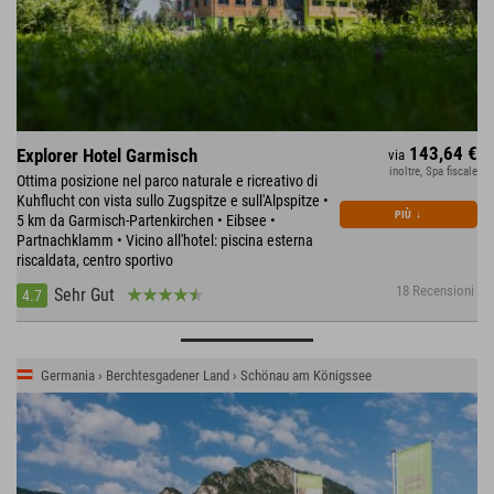
143,64 €
Explorer Hotel Garmisch
via
inoltre, Spa fiscale
Ottima posizione nel parco naturale e ricreativo di
Kuhflucht con vista sullo Zugspitze e sull'Alpspitze •
PIÙ
↓
5 km da Garmisch-Partenkirchen • Eibsee •
Partnachklamm • Vicino all'hotel: piscina esterna
riscaldata, centro sportivo
18 Recensioni
Sehr Gut
4.7
Germania › Berchtesgadener Land › Schönau am Königssee