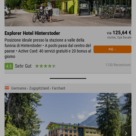
125,64 €
Explorer Hotel Hinterstoder
via
inoltre, Spa fiscale
Posizione ideale presso la stazione a valle della
funivia di Hinterstoder • A pochi passi dal centro del
PIÙ
↓
paese • Active Card: 40 servizi gratuiti e 20 bonus al
giorno
1130 Recensioni
Sehr Gut
4.5
Germania › Zugspitzland › Farchant