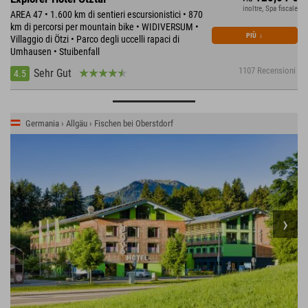
inoltre, Spa fiscale
AREA 47 • 1.600 km di sentieri escursionistici • 870
km di percorsi per mountain bike • WIDIVERSUM •
PIÙ
↓
Villaggio di Ötzi • Parco degli uccelli rapaci di
Umhausen • Stuibenfall
1107 Recensioni
Sehr Gut
4.5
Germania › Allgäu › Fischen bei Oberstdorf