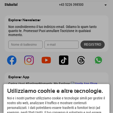
6441 Umhausen
Informazioni sull'arrivo
Invia email
Dorfstraße 24
Salva indirizzo
Austria
Prenotazione
Stubaital
+43 5226 398500
9546 Bad Kleinkirchheim
Informazioni sull'arrivo
Invia email
Wiesenweg 6
Salva indirizzo
Austria
Prenotazione
6167 Neustift im Stubaital
Informazioni sull'arrivo
Invia email
Austria
Prenotazione
Explorer Newsletter
Invia email
Non condivideremo il tuo indirizzo email. Odiamo lo spam tanto
quanto te. Promesso! Puoi annullare l'iscrizione in qualsiasi
momento.
Explorer App
Carica i tuoi #ExplorerMoments, My Explorer
To Go con panoramica delle prenotazioni,
Utilizziamo cookie e altre tecnologie.
lista dei desideri, panoramica dei ristoranti e
molto altro. Scaricalo subito!
Noi e i nostri partner utilizziamo cookie e tecnologie simili per gestire il
nostro sito web, analizzare il traffico e mostrare contenuti
personalizzati. I dati potrebbero essere trasferiti a fornitori terzi (ad
È tempo di momenti da esploratore
esempio, negli Stati Uniti). Il tuo consenso è volontario e può essere