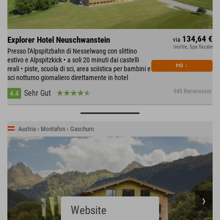
134,64 €
Explorer Hotel Neuschwanstein
via
inoltre, Spa fiscale
Presso l'Alpspitzbahn di Nesselwang con slittino
estivo e Alpspitzkick • a soli 20 minuti dai castelli
PIÙ
↓
reali • piste, scuola di sci, area sciistica per bambini e
sci notturno giornaliero direttamente in hotel
945 Recensioni
Sehr Gut
4.4
Austria › Montafon › Gaschurn
Website