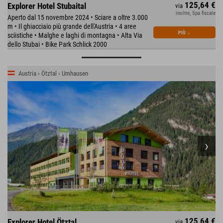
125,64 €
Explorer Hotel Stubaital
via
inoltre, Spa fiscale
Aperto dal 15 novembre 2024 • Sciare a oltre 3.000
m • Il ghiacciaio più grande dell'Austria • 4 aree
PIÙ
↓
sciistiche • Malghe e laghi di montagna • Alta Via
dello Stubai • Bike Park Schlick 2000
Austria › Ötztal › Umhausen
125,64 €
Explorer Hotel Ötztal
via