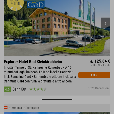
125,64 €
Explorer Hotel Bad Kleinkirchheim
via
inoltre, Spa fiscale
In città: Terme di St. Kathrein e Römerbad • A 15
minuti dai laghi balneabili più belli della Carinzia •
PIÙ
↓
Incl. Sunshine Card • Settembre e ottobre inclusa la
Carinthia Card con funivia gratuita e altro ancora
1321 Recensioni
Sehr Gut
4.6
Germania › Oberbayern