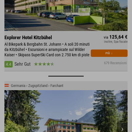
125,64 €
Explorer Hotel Kitzbühel
via
inoltre, Spa fiscale
Al Bikepark & Bergbahn St. Johann • A soli 20 minuti
da Kitzbühel • Escursioni e arrampicate sul Wilder
PIÙ
↓
Kaiser • Skipass SuperSki Card con 2.750 km di piste
679 Recensioni
Sehr Gut
4.4
Germania › Zugspitzland › Farchant