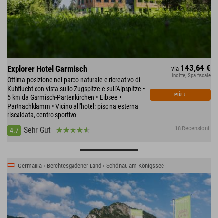
143,64 €
Explorer Hotel Garmisch
via
inoltre, Spa fiscale
Ottima posizione nel parco naturale e ricreativo di
Kuhflucht con vista sullo Zugspitze e sull'Alpspitze •
PIÙ
↓
5 km da Garmisch-Partenkirchen • Eibsee •
Partnachklamm • Vicino all'hotel: piscina esterna
riscaldata, centro sportivo
18 Recensioni
Sehr Gut
4.7
Germania › Berchtesgadener Land › Schönau am Königssee