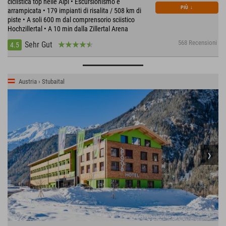
ciclistica top nelle Alpi • Escursionismo e
PIÙ
↓
arrampicata • 179 impianti di risalita / 508 km di
piste • A soli 600 m dal comprensorio sciistico
Hochzillertal • A 10 min dalla Zillertal Arena
568 Recensioni
Sehr Gut
4.5
Austria › Stubaital