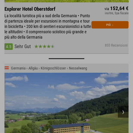
152,64 €
Explorer Hotel Oberstdorf
via
inoltre, Spa fiscale
La località turistica più a sud della Germania • Punto
di partenza ideale per escursioni in montagna e tour
PIÙ
↓
in bicicletta • 200 km di sentieri escursionistici a tutte
le altitudini • Il comprensorio sciistico più grande e
più alto della Germania
855 Recensioni
Sehr Gut
4.5
Germania › Allgäu › Königsschlösser › Nesselwang