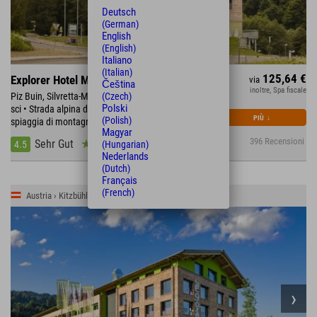
Deutsch
(German)
English
(English)
Italiano
(Italian)
125,64 €
Explorer Hotel Montafon
via
Čeština
inoltre, Spa fiscale
Piz Buin, Silvretta-Montafon con 300 km di piste da
(Czech)
Polski
sci • Strada alpina del Silvretta • direttamente sulla
PIÙ
↓
(Polish)
spiaggia di montagna, 270 km di piste ciclabili
Magyar
396 Recensioni
Sehr Gut
4.5
(Hungarian)
Nederlands
(Dutch)
Français
(French)
Austria › Kitzbühler Alpen › St. Johann