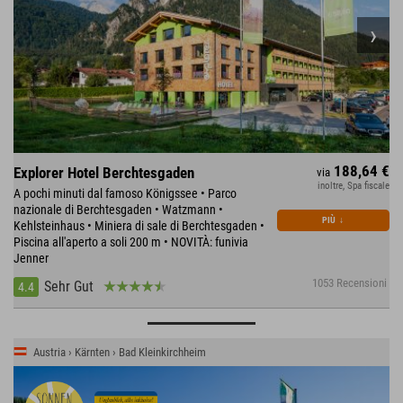
188,64 €
Explorer Hotel Berchtesgaden
via
inoltre, Spa fiscale
A pochi minuti dal famoso Königssee • Parco
nazionale di Berchtesgaden • Watzmann •
PIÙ
↓
Kehlsteinhaus • Miniera di sale di Berchtesgaden •
Piscina all'aperto a soli 200 m • NOVITÀ: funivia
Jenner
1053 Recensioni
Sehr Gut
4.4
Austria › Kärnten › Bad Kleinkirchheim