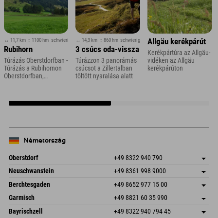
↔ 11,7 km
↕ 1100 hm
schwierig
↔ 14,3 km
↕ 860 hm
schwierig
Allgäu kerékpárút
Rubihorn
3 csúcs oda-vissza
Kerékpártúra az Allgäu-
Túrázás Oberstdorfban -
Túrázzon 3 panorámás
vidéken az Allgäu
Túrázás a Rubihornon
csúcsot a Zillertalban
kerékpárúton
Oberstdorfban,
töltött nyaralása alatt
Allgäuban
Németország
Oberstdorf
+49 8322 940 790
An der Breitach 3
Cím mentése
Neuschwanstein
+49 8361 998 9000
87538 Fischen I. Allgäu
Érkezési információk
An der Riese 45
Cím mentése
Németország
Könyv
Berchtesgaden
+49 8652 977 15 00
87484 Nesselwang im Allgäu
Érkezési információk
E-mail küldése
Hofreitstr. 7
Cím mentése
Németország
Könyv
Garmisch
+49 8821 60 35 990
83471 Schönau am Königssee
Érkezési információk
E-mail küldése
Frickenstraße 22
Cím mentése
Németország
Könyv
Bayrischzell
+49 8322 940 794 45
82490 Farchant
Érkezési információk
E-mail küldése