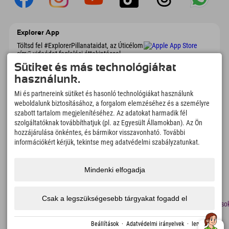
Explorer App
Töltsd fel #ExplorerPillanataidat, az Úticélom
című videódat foglalási áttekintéssel,
bakancslistával, étterem áttekintéssel és
Sütiket és más technológiákat
még sok mással. Töltsd le most!
használunk.
Mi és partnereink sütiket és hasonló technológiákat használunk
Felfedezős pillanatok ideje
weboldalunk biztosításához, a forgalom elemzéséhez és a személyre
166
4.634
km
szabott tartalom megjelenítéséhez. Az adatokat harmadik fél
szolgáltatóknak továbbíthatjuk (pl. az Egyesült Államokban). Az Ön
Hegyi tavak és
Sí- és snowboardpályák
élményfürdők
hozzájárulása önkéntes, és bármikor visszavonható. További
információkért kérjük, tekintse meg adatvédelmi szabályzatunkat.
8.991
km
97
%
Túrázási és hegymászási
Vendégeink ajánlanak
ösvények
minket
Mindenki elfogadja
Csak a legszükségesebb tárgyakat fogadd el
lenyomat
Adatvédelem
Megközelíthetőség
sajtó
Fenntarthatósági
Álláso
tanúsítványok
Traminóval készült
Beállítások
·
Adatvédelmi irányelvek
·
lenyomat