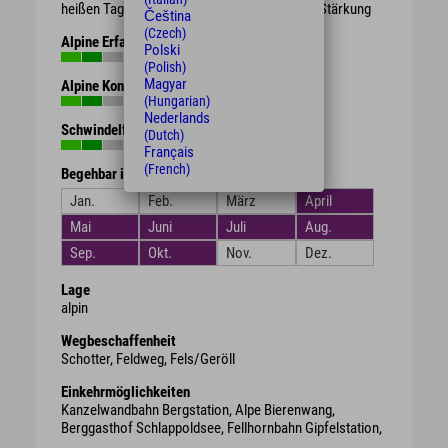
heißen Tagen evtl. Brotzeit / Süßigkeiten zur Stärkung
Čeština
(Czech)
Alpine Erfahrung
Polski
(Polish)
Magyar
Alpine Kondition
(Hungarian)
Nederlands
Schwindelfreiheit
(Dutch)
Français
(French)
Begehbar in den Monaten
Jan.
Feb.
März
April
Mai
Juni
Juli
Aug.
Sep.
Okt.
Nov.
Dez.
Lage
alpin
Wegbeschaffenheit
Schotter, Feldweg, Fels/Geröll
Einkehrmöglichkeiten
Kanzelwandbahn Bergstation, Alpe Bierenwang,
Berggasthof Schlappoldsee, Fellhornbahn Gipfelstation,