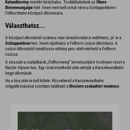
Kalandösvény
mentén túrázhatsz. Továbbhaladunk az
Obere
Bierenwangalpe
felé. Innen nem kell sokat várni a Schlappoldsee-i
Fellhornbahn középső állomására.
Választhatsz...
A középső állomástól számos más túraútvonalat is indíthatsz, pl. le a
Schlappoldsee
-hez. Innen eljuthatsz a Fellhorn csúcsi állomásra. A
csúcsi állomástól mindössze néhány perc alatt elérhető a Fellhorn
csúcsa.
A visszaút a családbarát „Fellhornweg” természetjáró ösvényen vezet a
Riezler Alpsee-hez. Egy rövid emelkedő után elérjük a Kanzelwandbahn
hegyi állomását.
Ha a túra után le kell hűlnie: Közvetlenül a Kanzelwandbahn
völgyállomásával szemben található a
Riezlern szabadtéri medence
.