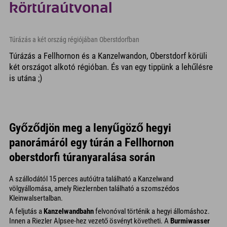
körtúraútvonal
Túrázás a két ország régiójában Oberstdorfban
Túrázás a Fellhornon és a Kanzelwandon, Oberstdorf körüli
két országot alkotó régióban. És van egy tippünk a lehűlésre
is utána ;)
Győződjön meg a lenyűgöző hegyi
panorámáról egy túrán a Fellhornon
oberstdorfi túranyaralása során
A szállodától 15 perces autóútra található a Kanzelwand
völgyállomása, amely Riezlernben található a szomszédos
Kleinwalsertalban.
A feljutás a
Kanzelwandbahn
felvonóval történik a hegyi állomáshoz.
Innen a Riezler Alpsee-hez vezető ösvényt követheti. A
Burmiwasser