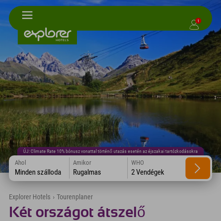
1
ÚJ: Climate Rate 10% bónusz vonattal történő utazás esetén az éjszakai tartózkodásokra
Ahol
Amikor
WHO
Minden szálloda
Rugalmas
2 Vendégek
Explorer Hotels
›
Tourenplaner
Két országot átszelő