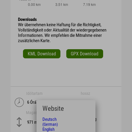
Downloads
Wir übernehmen keine Haftung für die Richtigkeit,
Vollständigkeit oder Aktualität der wiedergegebenen
Informationen. Wir empfehlen die Mitnahme einer
zusätzlichen Karte.
KML Download
GPX Download
Időtartam
hossz
6 Órák
10,6 km
Website
Magasság
nehézség
schwierig
Deutsch
971 m
(German)
English