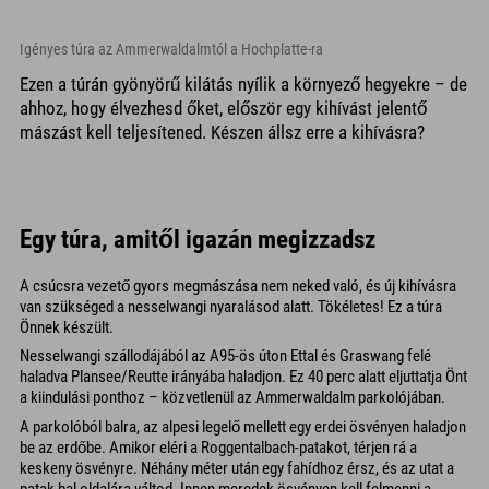
Igényes túra az Ammerwaldalmtól a Hochplatte-ra
Ezen a túrán gyönyörű kilátás nyílik a környező hegyekre – de
ahhoz, hogy élvezhesd őket, először egy kihívást jelentő
mászást kell teljesítened. Készen állsz erre a kihívásra?
Egy túra, amitől igazán megizzadsz
A csúcsra vezető gyors megmászása nem neked való, és új kihívásra
van szükséged a nesselwangi nyaralásod alatt. Tökéletes! Ez a túra
Önnek készült.
Nesselwangi szállodájából az A95-ös úton Ettal és Graswang felé
haladva Plansee/Reutte irányába haladjon. Ez 40 perc alatt eljuttatja Önt
a kiindulási ponthoz – közvetlenül az Ammerwaldalm parkolójában.
A parkolóból balra, az alpesi legelő mellett egy erdei ösvényen haladjon
be az erdőbe. Amikor eléri a Roggentalbach-patakot, térjen rá a
keskeny ösvényre. Néhány méter után egy fahídhoz érsz, és az utat a
patak bal oldalára váltod. Innen meredek ösvényen kell felmenni a