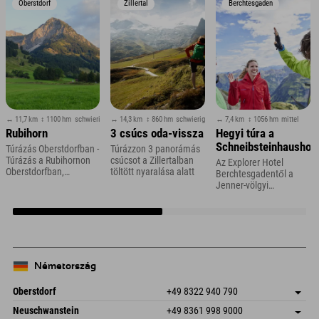
Oberstdorf
Zillertal
Berchtesgaden
↔ 11,7 km
↕ 1100 hm
schwierig
↔ 14,3 km
↕ 860 hm
schwierig
↔ 7,4 km
↕ 1056 hm
mittel
Rubihorn
3 csúcs oda-vissza
Hegyi túra a
Schneibsteinhaushoz
Túrázás Oberstdorfban -
Túrázzon 3 panorámás
Túrázás a Rubihornon
csúcsot a Zillertalban
Az Explorer Hotel
Oberstdorfban,
töltött nyaralása alatt
Berchtesgadentől a
Allgäuban
Jenner-völgyi
állomáson keresztül
Königsbachalmba és
tovább
Németország
Oberstdorf
+49 8322 940 790
An der Breitach 3
Cím mentése
Neuschwanstein
+49 8361 998 9000
87538 Fischen I. Allgäu
Érkezési információk