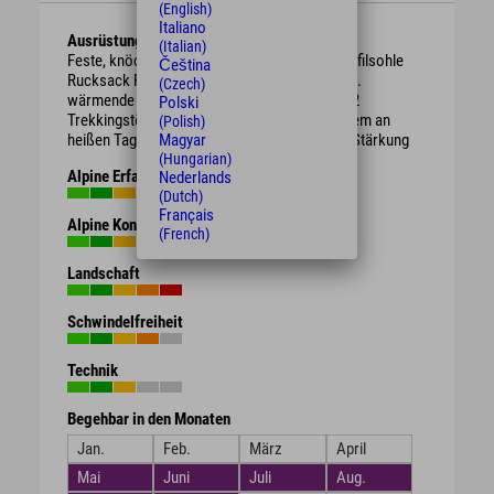
(English)
Italiano
Ausrüstung
(Italian)
Feste, knöchelhohe Bergschuhe mit guter Profilsohle
Čeština
Rucksack Regenschutz, je nach Witterung evtl.
(Czech)
wärmende Kleidung oder Sonnenschutz ggf. 2
Polski
Trekkingstöcke ausreichend Getränke vor allem an
(Polish)
heißen Tagen evtl. Brotzeit / Süßigkeiten zur Stärkung
Magyar
(Hungarian)
Alpine Erfahrung
Nederlands
(Dutch)
Français
Alpine Kondition
(French)
Landschaft
Schwindelfreiheit
Technik
Begehbar in den Monaten
Jan.
Feb.
März
April
Mai
Juni
Juli
Aug.