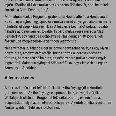
lejtőn. Körülbelül 1 óra múlva egy kereszteződéshez ér, ahol balra kell
fordulni a "zum Fensterl" felé.
Most átmászunk a Roggentalgrabenen a Hochplatte és a Hochblasse
közötti nyereghez. Egy újabb óra múlva eléred a nyerget, ahonnan máris
hihetetlenül szép kilátás nyílik az Allgäu és a Lechtal-Alpokra. Tovább
haladsz az ösvényen, és további 15 perc múlva végre eléred a "das
Fensterl"-t, egy lyukat a Hochplatte sziklás gerincén. Itt jobbra kell
fordulni, és megkezdődik a gerincen vezető túra!
Néhány méterrel feljebb a gerinc egyre hegyesebbé válik, és egy olyan
helyre érsz, amelyet drótkötéllel biztosítottak a leereszkedéshez.
Kitartás, hamarosan célba érsz, és néhány perc múlva a csúcs egyik
legszebb kilátásában gyönyörködhetsz! Ez az egyik legjobb az egész
Ammergau-Alpokban.
A leereszkedés
A leereszkedés kelet felé történik. Itt az ösvény egy jól biztosított
gerincen vezet. Az ösvény egyre laposabb lesz, és végül elérjük a
Weitalpjoch-ot. Innen Roggental felé sétálsz, amíg el nem éred az
elágazást, amelyet az emelkedőről ismersz. Az utolsó néhány méter az
Ammerwaldalm felé vezető úton van.