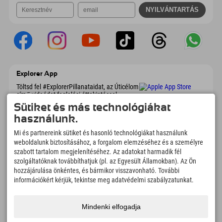
Explorer App
Töltsd fel #ExplorerPillanataidat, az Úticélom
című videódat foglalási áttekintéssel,
bakancslistával, étterem áttekintéssel és
Sütiket és más technológiákat
még sok mással. Töltsd le most!
használunk.
Mi és partnereink sütiket és hasonló technológiákat használunk
Felfedezős pillanatok ideje
weboldalunk biztosításához, a forgalom elemzéséhez és a személyre
166
4.634
km
szabott tartalom megjelenítéséhez. Az adatokat harmadik fél
szolgáltatóknak továbbíthatjuk (pl. az Egyesült Államokban). Az Ön
Hegyi tavak és
Sí- és snowboardpályák
élményfürdők
hozzájárulása önkéntes, és bármikor visszavonható. További
információkért kérjük, tekintse meg adatvédelmi szabályzatunkat.
8.991
km
97
%
Túrázási és hegymászási
Vendégeink ajánlanak
ösvények
minket
Mindenki elfogadja