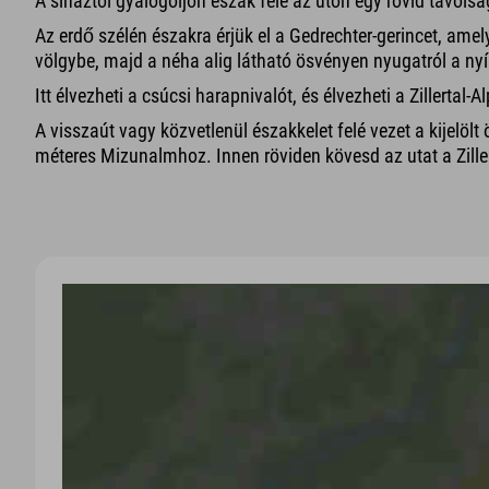
A síháztól gyalogoljon észak felé az úton egy rövid távols
Az erdő szélén északra érjük el a Gedrechter-gerincet, am
völgybe, majd a néha alig látható ösvényen nyugatról a nyíl
Itt élvezheti a csúcsi harapnivalót, és élvezheti a Zillerta
A visszaút vagy közvetlenül északkelet felé vezet a kijelölt 
méteres Mizunalmhoz. Innen röviden kövesd az utat a Ziller