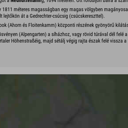
ágot a
Neuhüttenalm
ig, 1694 méteren. Ott forduljon balra a sz
ely 1811 méteres magasságban egy magas völgyben magányosan fe
t lejtőkön át a Gedrechter-csúcsig (csúcskereszttel).
l-Alpok (Ahorn és Floitenkamm) központi részének gyönyörű kilátá
ösvényen (Alpengarten) a síházhoz, vagy rövid túrával dél felé a c
taler Höhenstraßéig, majd sétálj végig rajta észak felé vissza 