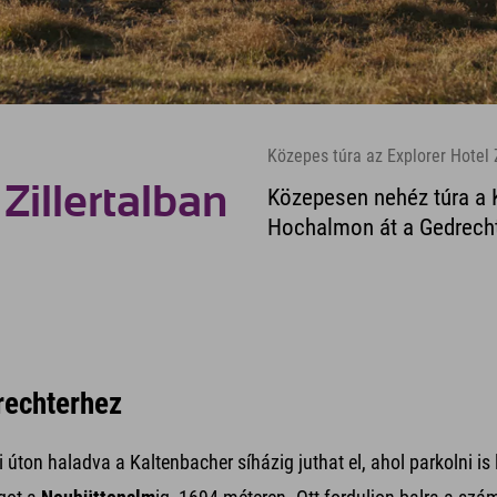
Közepes túra az Explorer Hotel 
Zillertalban
Közepesen nehéz túra a 
Hochalmon át a Gedrecht
drechterhez
si úton haladva a Kaltenbacher síházig juthat el, ahol parkolni is 