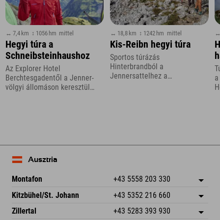
↔ 7,4 km
↕ 1056 hm
mittel
↔ 18,8 km
↕ 1242 hm
mittel
↔
Hegyi túra a
Kis-Reibn hegyi túra
H
Schneibsteinhaushoz
h
Sportos túrázás
Hinterbrandból a
Az Explorer Hotel
T
Jennersattelhez a
Berchtesgadentől a Jenner-
a
Berchtesgadener Landon
völgyi állomáson keresztül
H
keresztül
Königsbachalmba és tovább
s
Ausztria
Montafon
+43 5558 203 330
Dorfstr. 127b
Cím mentése
Kitzbühel/St. Johann
+43 5352 216 660
6793 Gaschurn/Montafon
Érkezési információk
Speckbacherstraße 87
Cím mentése
Ausztria
Könyv
Zillertal
+43 5283 393 930
6380 St. Johann in Tirol
Érkezési információk
E-mail küldése