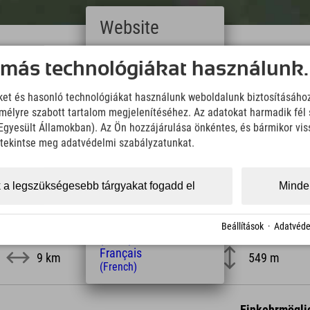
Website
Downloads
Deutsch
 más technológiákat használunk.
Wir übernehmen keine Haftung für die Richtigkeit, Vollständigke
(German)
Informationen. Wir empfehlen die Mitnahme einer zusätzlichen K
English
iket és hasonló technológiákat használunk weboldalunk biztosításáho
(English)
élyre szabott tartalom megjelenítéséhez. Az adatokat harmadik fél 
Italiano
KML Download
GPX 
z Egyesült Államokban). Az Ön hozzájárulása önkéntes, és bármikor vi
(Italian)
Čeština
, tekintse meg adatvédelmi szabályzatunkat.
(Czech)
Polski
(Polish)
 a legszükségesebb tárgyakat fogadd el
Minden
Magyar
(Hungarian)
Nederlands
Beállítások
·
Adatvéde
hossz
Magasság
(Dutch)
Français
9 km
549 m
(French)
Einkehrmögli