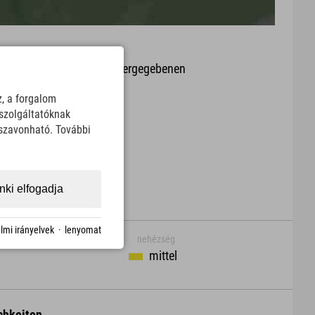
it oder Aktualität der wiedergegebenen
arte.
z, a forgalom
szolgáltatóknak
Download
sszavonható. További
ki elfogadja
lmi irányelvek
·
lenyomat
nehézség
mittel
chkeiten