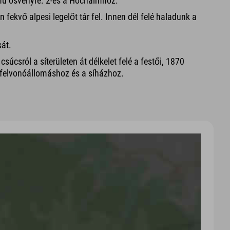
ámú ösvényre. 2-es a Hochalmhoz.
kvő alpesi legelőt tár fel. Innen dél felé haladunk a
sát.
súcsról a síterületen át délkelet felé a festői, 1870
a felvonóállomáshoz és a síházhoz.