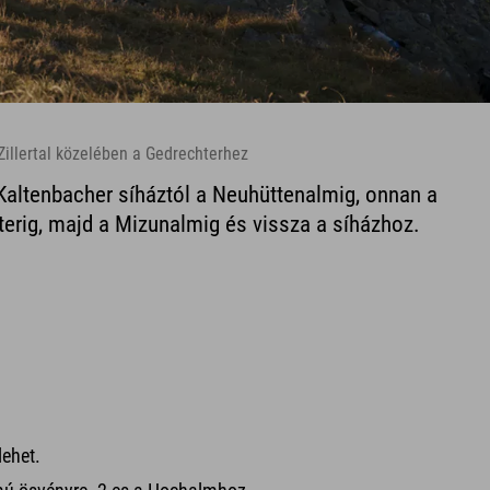
Zillertal közelében a Gedrechterhez
Kaltenbacher síháztól a Neuhüttenalmig, onnan a
erig, majd a Mizunalmig és vissza a síházhoz.
lehet.