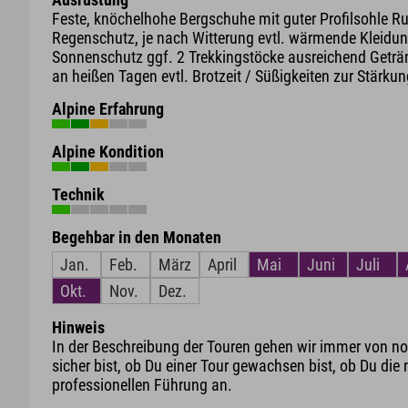
Feste, knöchelhohe Bergschuhe mit guter Profilsohle R
Regenschutz, je nach Witterung evtl. wärmende Kleidun
Sonnenschutz ggf. 2 Trekkingstöcke ausreichend Geträ
an heißen Tagen evtl. Brotzeit / Süßigkeiten zur Stärku
Alpine Erfahrung
Alpine Kondition
Technik
Begehbar in den Monaten
Jan.
Feb.
März
April
Mai
Juni
Juli
Okt.
Nov.
Dez.
Hinweis
In der Beschreibung der Touren gehen wir immer von nor
sicher bist, ob Du einer Tour gewachsen bist, ob Du die 
professionellen Führung an.