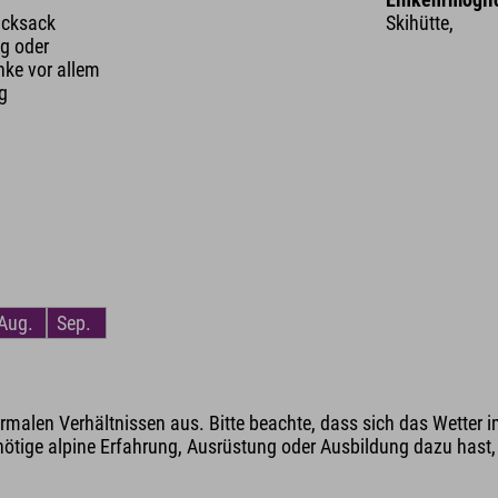
ucksack
Skihütte,
g oder
nke vor allem
ng
Aug.
Sep.
malen Verhältnissen aus. Bitte beachte, dass sich das Wetter i
nötige alpine Erfahrung, Ausrüstung oder Ausbildung dazu hast, v