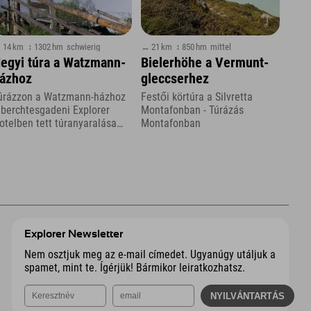
 14 km
↕ 1302 hm
schwierig
↔ 21 km
↕ 850 hm
mittel
egyi túra a Watzmann-
Bielerhöhe a Vermunt-
ázhoz
gleccserhez
úrázzon a Watzmann-házhoz
Festői körtúra a Silvretta
 berchtesgadeni Explorer
Montafonban - Túrázás
otelben tett túranyaralása
Montafonban
orán
Explorer Newsletter
Nem osztjuk meg az e-mail címedet. Ugyanúgy utáljuk a
spamet, mint te. Ígérjük! Bármikor leiratkozhatsz.