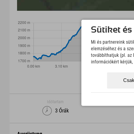
Sütiket és
Mi és partnereink süt
elemzéséhez és a szem
továbbíthatjuk (pl. a
információkért kérjük
Csak
Időtartam
3 Órák
Ausrüstung