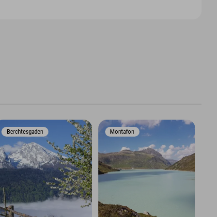
Berchtesgaden
Montafon