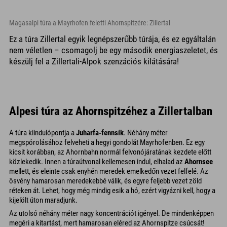
Magasalpi túra a Mayrhofen feletti Ahornspitzére: Zillertal
Ez a túra Zillertal egyik legnépszerűbb túrája, és ez egyáltalán
nem véletlen – csomagolj be egy második energiaszeletet, és
készülj fel a Zillertali-Alpok szenzációs kilátására!
Alpesi túra az Ahornspitzéhez a Zillertalban
A túra kiindulópontja a
Juharfa-fennsík
. Néhány méter
megspórolásához felveheti a hegyi gondolát Mayrhofenben. Ez egy
kicsit korábban, az Ahornbahn normál felvonójáratának kezdete előtt
közlekedik. Innen a túraútvonal kellemesen indul, elhalad az
Ahornsee
mellett, és eleinte csak enyhén meredek emelkedőn vezet felfelé. Az
ösvény hamarosan meredekebbé válik, és egyre feljebb vezet zöld
réteken át. Lehet, hogy még mindig esik a hó, ezért vigyázni kell, hogy a
kijelölt úton maradjunk.
Az utolsó néhány méter nagy koncentrációt igényel. De mindenképpen
megéri a kitartást, mert hamarosan eléred az Ahornspitze csúcsát!