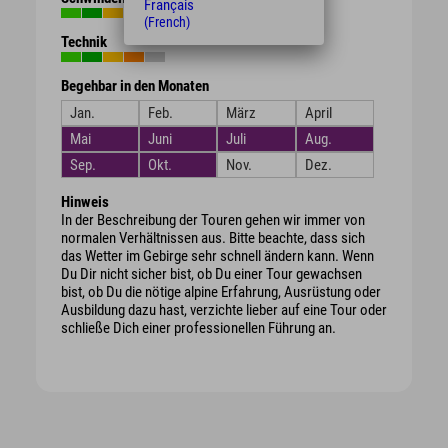
Français
(French)
Technik
Begehbar in den Monaten
Jan.
Feb.
März
April
Mai
Juni
Juli
Aug.
Sep.
Okt.
Nov.
Dez.
Hinweis
In der Beschreibung der Touren gehen wir immer von
normalen Verhältnissen aus. Bitte beachte, dass sich
das Wetter im Gebirge sehr schnell ändern kann. Wenn
Du Dir nicht sicher bist, ob Du einer Tour gewachsen
bist, ob Du die nötige alpine Erfahrung, Ausrüstung oder
Ausbildung dazu hast, verzichte lieber auf eine Tour oder
schließe Dich einer professionellen Führung an.