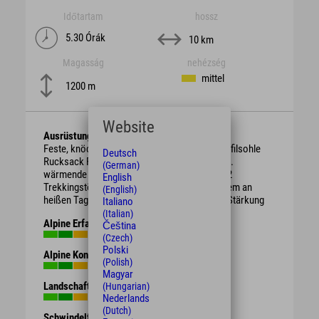
Időtartam
hossz
5.30 Órák
10 km
Magasság
nehézség
mittel
1200 m
Website
Ausrüstung
Feste, knöchelhohe Bergschuhe mit guter Profilsohle
Deutsch
Rucksack Regenschutz, je nach Witterung evtl.
(German)
wärmende Kleidung oder Sonnenschutz ggf. 2
English
Trekkingstöcke ausreichend Getränke vor allem an
(English)
heißen Tagen evtl. Brotzeit / Süßigkeiten zur Stärkung
Italiano
(Italian)
Alpine Erfahrung
Čeština
(Czech)
Polski
Alpine Kondition
(Polish)
Magyar
Landschaft
(Hungarian)
Nederlands
(Dutch)
Schwindelfreiheit