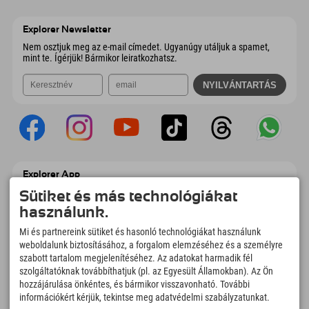
Wiesenweg 6
Cím mentése
Ausztria
Könyv
6167 Neustift im Stubaital
Érkezési információk
E-mail küldése
Ausztria
Könyv
Explorer Newsletter
E-mail küldése
Nem osztjuk meg az e-mail címedet. Ugyanúgy utáljuk a spamet,
mint te. Ígérjük! Bármikor leiratkozhatsz.
Explorer App
Töltsd fel #ExplorerPillanataidat, az Úticélom
Sütiket és más technológiákat
című videódat foglalási áttekintéssel,
használunk.
bakancslistával, étterem áttekintéssel és
még sok mással. Töltsd le most!
Mi és partnereink sütiket és hasonló technológiákat használunk
weboldalunk biztosításához, a forgalom elemzéséhez és a személyre
szabott tartalom megjelenítéséhez. Az adatokat harmadik fél
Felfedezős pillanatok ideje
szolgáltatóknak továbbíthatjuk (pl. az Egyesült Államokban). Az Ön
166
4.634
km
hozzájárulása önkéntes, és bármikor visszavonható. További
Hegyi tavak és
Sí- és snowboardpályák
információkért kérjük, tekintse meg adatvédelmi szabályzatunkat.
élményfürdők