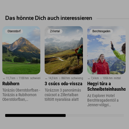
Das könnte Dich auch interessieren
Oberstdorf
Zillertal
Berchtesgaden
↔ 11,7 km
↕ 1100 hm
schwierig
↔ 14,3 km
↕ 860 hm
schwierig
↔ 7,4 km
↕ 1056 hm
mittel
Rubihorn
3 csúcs oda-vissza
Hegyi túra a
Schneibsteinhaushoz
Túrázás Oberstdorfban -
Túrázzon 3 panorámás
Túrázás a Rubihornon
csúcsot a Zillertalban
Az Explorer Hotel
Oberstdorfban,
töltött nyaralása alatt
Berchtesgadentől a
Allgäuban
Jenner-völgyi
állomáson keresztül
Königsbachalmba és
tovább