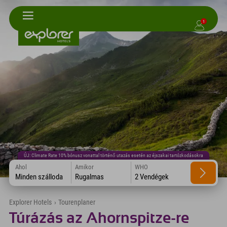
1
ÚJ: Climate Rate 10% bónusz vonattal történő utazás esetén az éjszakai tartózkodásokra
Ahol
Amikor
WHO
Minden szálloda
Rugalmas
2 Vendégek
Explorer Hotels
›
Tourenplaner
Túrázás az Ahornspitze-re