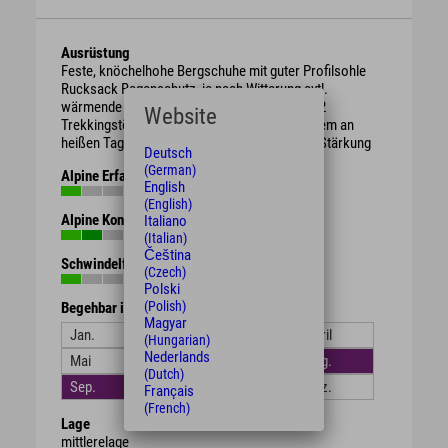
Ausrüstung
Feste, knöchelhohe Bergschuhe mit guter Profilsohle
Rucksack Regenschutz, je nach Witterung evtl.
wärmende Kleidung oder Sonnenschutz ggf. 2
Website
Trekkingstöcke ausreichend Getränke vor allem an
heißen Tagen evtl. Brotzeit / Süßigkeiten zur Stärkung
Deutsch
(German)
Alpine Erfahrung
English
(English)
Alpine Kondition
Italiano
(Italian)
Čeština
Schwindelfreiheit
(Czech)
Polski
(Polish)
Begehbar in den Monaten
Magyar
Jan.
Feb.
März
April
(Hungarian)
Nederlands
Mai
Juni
Juli
Aug.
(Dutch)
Sep.
Okt.
Nov.
Dez.
Français
(French)
Lage
mittlerelage