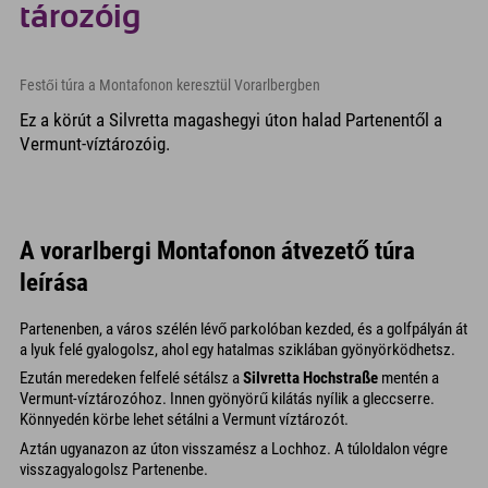
tározóig
Festői túra a Montafonon keresztül Vorarlbergben
Ez a körút a Silvretta magashegyi úton halad Partenentől a
Vermunt-víztározóig.
A vorarlbergi Montafonon átvezető túra
leírása
Partenenben, a város szélén lévő parkolóban kezded, és a golfpályán át
a lyuk felé gyalogolsz, ahol egy hatalmas sziklában gyönyörködhetsz.
Ezután meredeken felfelé sétálsz a
Silvretta Hochstraße
mentén a
Vermunt-víztározóhoz. Innen gyönyörű kilátás nyílik a gleccserre.
Könnyedén körbe lehet sétálni a Vermunt víztározót.
Aztán ugyanazon az úton visszamész a Lochhoz. A túloldalon végre
visszagyalogolsz Partenenbe.