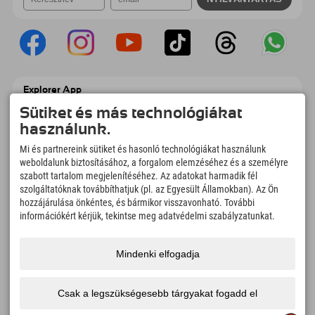
Explorer App
Töltsd fel #ExplorerPillanataidat, az Úticélom
Sütiket és más technológiákat
című videódat foglalási áttekintéssel,
használunk.
bakancslistával, étterem áttekintéssel és
még sok mással. Töltsd le most!
Mi és partnereink sütiket és hasonló technológiákat használunk
weboldalunk biztosításához, a forgalom elemzéséhez és a személyre
szabott tartalom megjelenítéséhez. Az adatokat harmadik fél
Felfedezős pillanatok ideje
szolgáltatóknak továbbíthatjuk (pl. az Egyesült Államokban). Az Ön
166
4.634
km
hozzájárulása önkéntes, és bármikor visszavonható. További
Hegyi tavak és
Sí- és snowboardpályák
információkért kérjük, tekintse meg adatvédelmi szabályzatunkat.
élményfürdők
8.991
km
97
%
Mindenki elfogadja
Túrázási és hegymászási
Vendégeink ajánlanak
ösvények
minket
Csak a legszükségesebb tárgyakat fogadd el