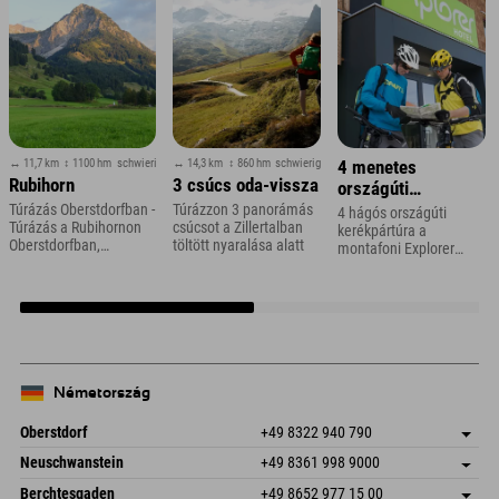
↔ 11,7 km
↕ 1100 hm
schwierig
↔ 14,3 km
↕ 860 hm
schwierig
4 menetes
Rubihorn
3 csúcs oda-vissza
országúti
kerékpártúra
Túrázás Oberstdorfban -
Túrázzon 3 panorámás
4 hágós országúti
Túrázás a Rubihornon
csúcsot a Zillertalban
Vorarlbergben
kerékpártúra a
Oberstdorfban,
töltött nyaralása alatt
montafoni Explorer
Allgäuban
Hotel közelében
Németország
Oberstdorf
+49 8322 940 790
An der Breitach 3
Cím mentése
Neuschwanstein
+49 8361 998 9000
87538 Fischen I. Allgäu
Érkezési információk
An der Riese 45
Cím mentése
Németország
Könyv
Berchtesgaden
+49 8652 977 15 00