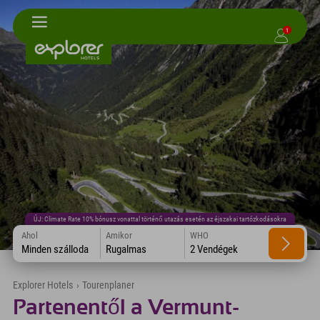
1
ÚJ: Climate Rate 10% bónusz vonattal történő utazás esetén az éjszakai tartózkodásokra
Ahol
Amikor
WHO
Minden szálloda
Rugalmas
2 Vendégek
Explorer Hotels
›
Tourenplaner
Partenentől a Vermunt-