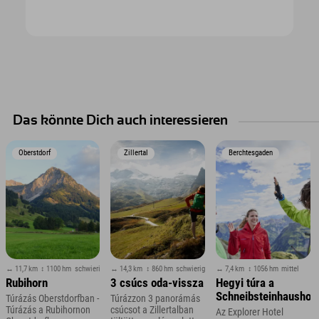
Das könnte Dich auch interessieren
Oberstdorf
Zillertal
Berchtesgaden
↔ 11,7 km
↕ 1100 hm
schwierig
↔ 14,3 km
↕ 860 hm
schwierig
↔ 7,4 km
↕ 1056 hm
mittel
Rubihorn
3 csúcs oda-vissza
Hegyi túra a
Schneibsteinhaushoz
Túrázás Oberstdorfban -
Túrázzon 3 panorámás
Túrázás a Rubihornon
csúcsot a Zillertalban
Az Explorer Hotel