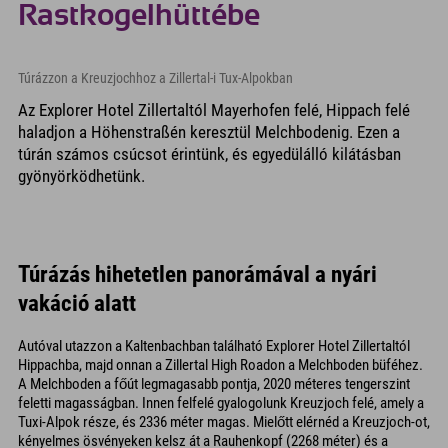
Rastkogelhüttébe
Túrázzon a Kreuzjochhoz a Zillertal-i Tux-Alpokban
Az Explorer Hotel Zillertaltól Mayerhofen felé, Hippach felé
haladjon a Höhenstraßén keresztül Melchbodenig. Ezen a
túrán számos csúcsot érintünk, és egyedülálló kilátásban
gyönyörködhetünk.
Túrázás hihetetlen panorámával a nyári
vakáció alatt
Autóval utazzon a Kaltenbachban található Explorer Hotel Zillertaltól
Hippachba, majd onnan a Zillertal High Roadon a Melchboden büféhez.
A Melchboden a főút legmagasabb pontja, 2020 méteres tengerszint
feletti magasságban. Innen felfelé gyalogolunk Kreuzjoch felé, amely a
Tuxi-Alpok része, és 2336 méter magas. Mielőtt elérnéd a Kreuzjoch-ot,
kényelmes ösvényeken kelsz át a Rauhenkopf (2268 méter) és a