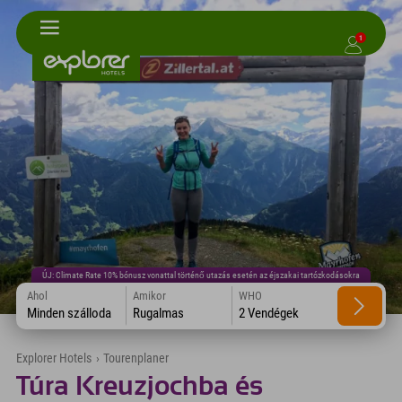
1
ÚJ: Climate Rate 10% bónusz vonattal történő utazás esetén az éjszakai tartózkodásokra
Ahol
Amikor
WHO
Minden szálloda
Rugalmas
2 Vendégek
Explorer Hotels
›
Tourenplaner
Túra Kreuzjochba és