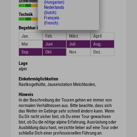
Schwindelfreiheit
(Hungarian)
Nederlands
(Dutch)
Technik
Français
(French)
Begehbar in den Monaten
Jan.
Feb.
März
April
Mai
Juni
Juli
Aug.
Sep.
Okt.
Nov.
Dez.
Lage
alpin
Einkehrmöglichkeiten
Rastkogelhütte, Jausenstation Melchboden,
Hinweis
In der Beschreibung der Touren gehen wir immer von
normalen Verhältnissen aus. Bitte beachte, dass sich
das Wetter im Gebirge sehr schnell ändern kann. Wenn
Du Dir nicht sicher bist, ob Du einer Tour gewachsen
bist, ob Du die nötige alpine Erfahrung, Ausrüstung oder
Ausbildung dazu hast, verzichte lieber auf eine Tour oder
schließe Dich einer professionellen Führung an.