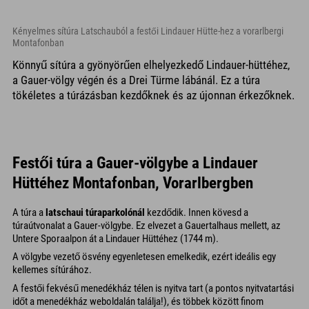
Kényelmes sítúra Latschauból a festői Lindauer Hütte-hez a vorarlbergi
Montafonban
Könnyű sítúra a gyönyörűen elhelyezkedő Lindauer-hüttéhez,
a Gauer-völgy végén és a Drei Türme lábánál. Ez a túra
tökéletes a túrázásban kezdőknek és az újonnan érkezőknek.
Festői túra a Gauer-völgybe a Lindauer
Hüttéhez Montafonban, Vorarlbergben
A túra a
latschaui túraparkolónál
kezdődik. Innen kövesd a
túraútvonalat a Gauer-völgybe. Ez elvezet a Gauertalhaus mellett, az
Untere Sporaalpon át a Lindauer Hüttéhez (1744 m).
A völgybe vezető ösvény egyenletesen emelkedik, ezért ideális egy
kellemes sítúrához.
A festői fekvésű menedékház télen is nyitva tart (a pontos nyitvatartási
időt a menedékház weboldalán találja!), és többek között finom