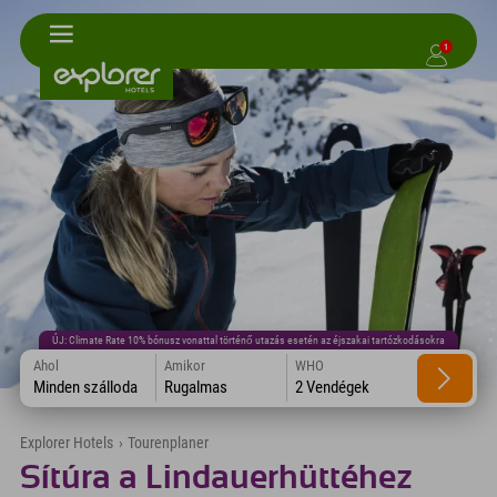
1
ÚJ: Climate Rate 10% bónusz vonattal történő utazás esetén az éjszakai tartózkodásokra
Ahol
Amikor
WHO
Minden szálloda
Rugalmas
2 Vendégek
Explorer Hotels
›
Tourenplaner
Sítúra a Lindauerhüttéhez