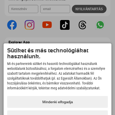
Explorer App
Töltsd fel #ExplorerPillanataidat, az Úticélom
Sütiket és más technológiákat
című videódat foglalási áttekintéssel,
használunk.
bakancslistával, étterem áttekintéssel és
még sok mással. Töltsd le most!
Mi és partnereink sütiket és hasonló technológiákat használunk
weboldalunk biztosításához, a forgalom elemzéséhez és a személyre
szabott tartalom megjelenítéséhez. Az adatokat harmadik fél
Felfedezős pillanatok ideje
szolgáltatóknak továbbíthatjuk (pl. az Egyesült Államokban). Az Ön
166
4.634
km
hozzájárulása önkéntes, és bármikor visszavonható. További
Hegyi tavak és
Sí- és snowboardpályák
információkért kérjük, tekintse meg adatvédelmi szabályzatunkat.
élményfürdők
8.991
km
97
%
Mindenki elfogadja
Túrázási és hegymászási
Vendégeink ajánlanak
ösvények
minket