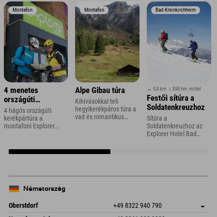
Montafon
Montafon
Bad Kleinkirchheim
↔ 9,8 km
↕ 850 hm
mittel
4 menetes
Alpe Gibau túra
Festői sítúra a
országúti
Kihívásokkal teli
Soldatenkreuzhoz
kerékpártúra
hegyikerékpáros túra a
4 hágós országúti
vad és romantikus
Vorarlbergben
kerékpártúra a
Sítúra a
Ganifertalon keresztül
montafoni Explorer
Soldatenkreuzhoz az
Montafonban
Hotel közelében
Explorer Hotel Bad
Kleinkirchheim
közelében
Németország
Oberstdorf
+49 8322 940 790
An der Breitach 3
Cím mentése