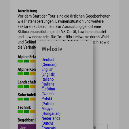
Ausrüstung
Vor dem Start der Tour sind die örtlichen Gegebenheiten
wie Pistensperrungen, Lawinensituation und weitere
Faktoren zu beachten. Zur Ausrüstung gehört eine
Skitourenausrüstung mit LVS-Gerät, Lawinenschaufel
und Lawinensonde. Die Tour führt teilweise durch Wald
und Gelände, bitte beachte die DSV Umweltregeln sowie
die Verhaltenshinweise des DAV.
Website
Alpine Erfahrung
Deutsch
(German)
English
Alpine Kondition
(English)
Italiano
Landschaft
(Italian)
Čeština
(Czech)
Schwindelfreiheit
Polski
(Polish)
Technik
Magyar
(Hungarian)
Nederlands
Begehbar in den Monaten
(Dutch)
Jan.
Feb.
März
April
Français