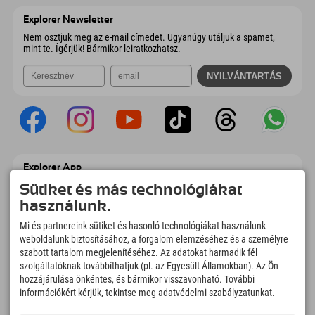
6167 Neustift im Stubaital
Érkezési információk
E-mail küldése
Ausztria
Könyv
Explorer Newsletter
E-mail küldése
Nem osztjuk meg az e-mail címedet. Ugyanúgy utáljuk a spamet,
mint te. Ígérjük! Bármikor leiratkozhatsz.
Explorer App
Töltsd fel #ExplorerPillanataidat, az Úticélom
Sütiket és más technológiákat
című videódat foglalási áttekintéssel,
használunk.
bakancslistával, étterem áttekintéssel és
még sok mással. Töltsd le most!
Mi és partnereink sütiket és hasonló technológiákat használunk
weboldalunk biztosításához, a forgalom elemzéséhez és a személyre
szabott tartalom megjelenítéséhez. Az adatokat harmadik fél
Felfedezős pillanatok ideje
szolgáltatóknak továbbíthatjuk (pl. az Egyesült Államokban). Az Ön
166
4.634
km
hozzájárulása önkéntes, és bármikor visszavonható. További
Hegyi tavak és
Sí- és snowboardpályák
információkért kérjük, tekintse meg adatvédelmi szabályzatunkat.
élményfürdők