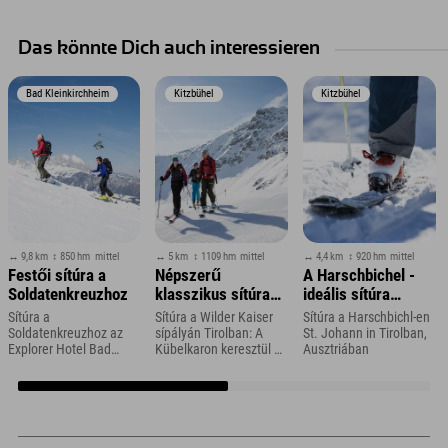
Das könnte Dich auch interessieren
Bad Kleinkirchheim
Kitzbühel
Kitzbühel
↔ 9,8 km
↕ 850 hm
mittel
↔ 5 km
↕ 1109 hm
mittel
↔ 4,4 km
↕ 920 hm
mittel
Festői sítúra a
Népszerű
A Harschbichel -
Soldatenkreuzhoz
klasszikus sítúra
ideális sítúra
az Ellmauer Tor és
kezdőknek és esti
Sítúra a
Sítúra a Wilder Kaiser
Sítúra a Harschbichl-en
a Hintere Goinger
túrázóknak
Soldatenkreuzhoz az
sípályán Tirolban: A
St. Johann in Tirolban,
Explorer Hotel Bad
Kübelkaron keresztül az
Ausztriában
Halt felé
Kleinkirchheim
Ellmauer-torig
közelében