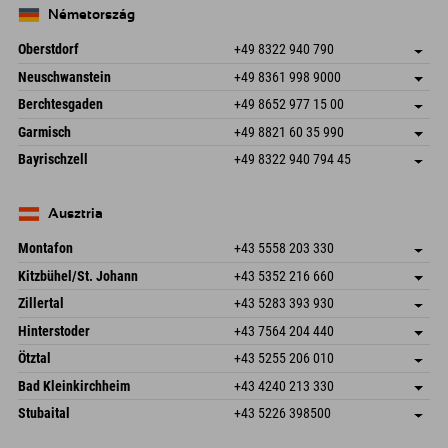
Németország
Oberstdorf
+49 8322 940 790
An der Breitach 3
Cím mentése
Neuschwanstein
+49 8361 998 9000
87538 Fischen I. Allgäu
Érkezési információk
An der Riese 45
Cím mentése
Németország
Könyv
Berchtesgaden
+49 8652 977 15 00
87484 Nesselwang im Allgäu
Érkezési információk
E-mail küldése
Hofreitstr. 7
Cím mentése
Németország
Könyv
Garmisch
+49 8821 60 35 990
83471 Schönau am Königssee
Érkezési információk
E-mail küldése
Frickenstraße 22
Cím mentése
Németország
Könyv
Bayrischzell
+49 8322 940 794 45
82490 Farchant
Érkezési információk
E-mail küldése
Seebergstr. 17
Cím mentése
Németország
Könyv
83735 Bayrischzell
Érkezési információk
E-mail küldése
Németország
Könyv
Ausztria
E-mail küldése
Montafon
+43 5558 203 330
Dorfstr. 127b
Cím mentése
Kitzbühel/St. Johann
+43 5352 216 660
6793 Gaschurn/Montafon
Érkezési információk
Speckbacherstraße 87
Cím mentése
Ausztria
Könyv
Zillertal
+43 5283 393 930
6380 St. Johann in Tirol
Érkezési információk
E-mail küldése
Schmiedau 2
Cím mentése
Ausztria
Könyv
Hinterstoder
+43 7564 204 440
6272 Kaltenbach im Zillertal
Érkezési információk
E-mail küldése
Freizeitpark 10
Cím mentése
Ausztria
Könyv
Ötztal
+43 5255 206 010
4573 Hinterstoder
Érkezési információk
E-mail küldése
Gscheat 14
Cím mentése
Ausztria
Könyv
Bad Kleinkirchheim
+43 4240 213 330
6441 Umhausen
Érkezési információk
E-mail küldése
Dorfstraße 24
Cím mentése
Ausztria
Könyv
Stubaital
+43 5226 398500
9546 Bad Kleinkirchheim
Érkezési információk
E-mail küldése
Wiesenweg 6
Cím mentése
Ausztria
Könyv