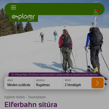
1
ÚJ: Climate Rate 10% bónusz vonattal történő utazás esetén az éjszakai tartózkodásokra
Ahol
Amikor
WHO
Minden szálloda
Rugalmas
2 Vendégek
Explorer Hotels
›
Tourenplaner
Elferbahn sítúra