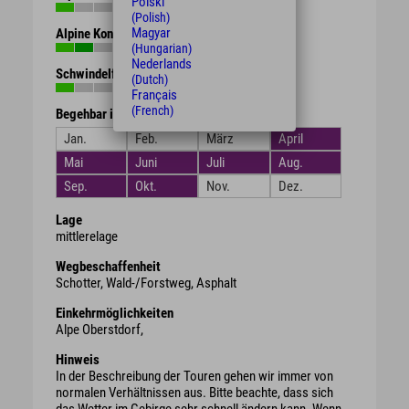
Polski
(Polish)
Magyar
Alpine Kondition
(Hungarian)
Nederlands
Schwindelfreiheit
(Dutch)
Français
(French)
Begehbar in den Monaten
Jan.
Feb.
März
April
Mai
Juni
Juli
Aug.
Sep.
Okt.
Nov.
Dez.
Lage
mittlerelage
Wegbeschaffenheit
Schotter, Wald-/Forstweg, Asphalt
Einkehrmöglichkeiten
Alpe Oberstdorf,
Hinweis
In der Beschreibung der Touren gehen wir immer von
normalen Verhältnissen aus. Bitte beachte, dass sich
das Wetter im Gebirge sehr schnell ändern kann. Wenn