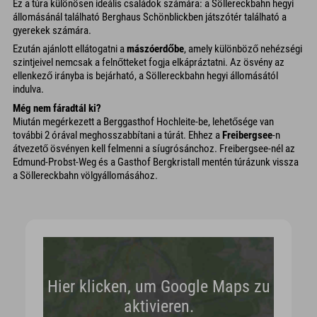
Ez a túra különösen ideális családok számára: a Söllereckbahn hegyi
állomásánál található Berghaus Schönblickben játszótér található a
gyerekek számára.
Ezután ajánlott ellátogatni a
mászóerdőbe
, amely különböző nehézségi
szintjeivel nemcsak a felnőtteket fogja elkápráztatni. Az ösvény az
ellenkező irányba is bejárható, a Söllereckbahn hegyi állomásától
indulva.
Még nem fáradtál ki?
Miután megérkezett a Berggasthof Hochleite-be, lehetősége van
további 2 órával meghosszabbítani a túrát. Ehhez a
Freibergsee
-n
átvezető ösvényen kell felmenni a síugrósánchoz. Freibergsee-nél az
Edmund-Probst-Weg és a Gasthof Bergkristall mentén túrázunk vissza
a Söllereckbahn völgyállomásához.
Hier klicken, um Google Maps zu
aktivieren.