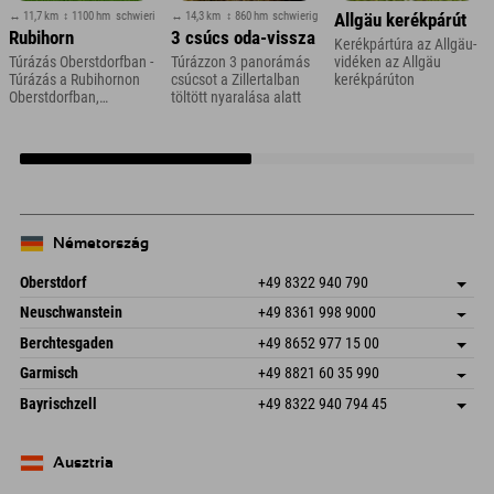
↔ 11,7 km
↕ 1100 hm
schwierig
↔ 14,3 km
↕ 860 hm
schwierig
Allgäu kerékpárút
Rubihorn
3 csúcs oda-vissza
Kerékpártúra az Allgäu-
Túrázás Oberstdorfban -
Túrázzon 3 panorámás
vidéken az Allgäu
Túrázás a Rubihornon
csúcsot a Zillertalban
kerékpárúton
Oberstdorfban,
töltött nyaralása alatt
Allgäuban
Németország
Oberstdorf
+49 8322 940 790
An der Breitach 3
Cím mentése
Neuschwanstein
+49 8361 998 9000
87538 Fischen I. Allgäu
Érkezési információk
An der Riese 45
Cím mentése
Németország
Könyv
Berchtesgaden
+49 8652 977 15 00
87484 Nesselwang im Allgäu
Érkezési információk
E-mail küldése
Hofreitstr. 7
Cím mentése
Németország
Könyv
Garmisch
+49 8821 60 35 990
83471 Schönau am Königssee
Érkezési információk
E-mail küldése
Frickenstraße 22
Cím mentése
Németország
Könyv
Bayrischzell
+49 8322 940 794 45
82490 Farchant
Érkezési információk
E-mail küldése
Seebergstr. 17
Cím mentése
Németország
Könyv
83735 Bayrischzell
Érkezési információk
E-mail küldése
Németország
Könyv
Ausztria
E-mail küldése