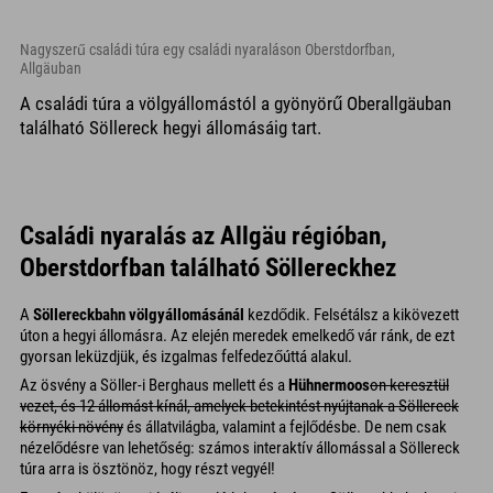
Nagyszerű családi túra egy családi nyaraláson Oberstdorfban,
Allgäuban
A családi túra a völgyállomástól a gyönyörű Oberallgäuban
található Söllereck hegyi állomásáig tart.
Családi nyaralás az Allgäu régióban,
Oberstdorfban található Söllereckhez
A
Söllereckbahn völgyállomásánál
kezdődik. Felsétálsz a kikövezett
úton a hegyi állomásra. Az elején meredek emelkedő vár ránk, de ezt
gyorsan leküzdjük, és izgalmas felfedezőúttá alakul.
Az ösvény a Söller-i Berghaus mellett és a
Hühnermoos
on keresztül
vezet, és 12 állomást kínál, amelyek betekintést nyújtanak a Söllereck
környéki növény
és állatvilágba, valamint a fejlődésbe. De nem csak
nézelődésre van lehetőség: számos interaktív állomással a Söllereck
túra arra is ösztönöz, hogy részt vegyél!