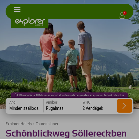
1
ÚJ: Climate Rate 10% bónusz vonattal történő utazás esetén az éjszakai tartózkodásokra
Ahol
Amikor
WHO
Minden szálloda
Rugalmas
2 Vendégek
Explorer Hotels
›
Tourenplaner
Schönblickweg Söllereckben