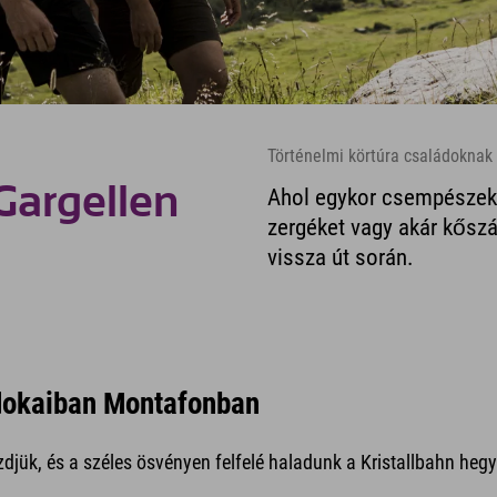
Történelmi körtúra családoknak
argellen
Ahol egykor csempészek 
zergéket vagy akár kőszá
vissza út során.
dokaiban Montafonban
zdjük, és a széles ösvényen felfelé haladunk a Kristallbahn hegy