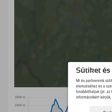
Sütiket és
Mi és partnereink süt
elemzéséhez és a szem
továbbíthatjuk (pl. a
információkért kérjük