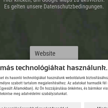
Es gelten unsere Datenschutzbedingungen.
Website
Deutsch
 más technológiákat használunk.
(German)
English
iket és hasonló technológiákat használunk weboldalunk biztosításáho
(English)
élyre szabott tartalom megjelenítéséhez. Az adatokat harmadik fél 
Italiano
z Egyesült Államokban). Az Ön hozzájárulása önkéntes, és bármikor vi
(Italian)
Čeština
, tekintse meg adatvédelmi szabályzatunkat.
Downloads
(Czech)
Wir übernehmen keine Haftung für die Richtigkeit, Vollständigke
Polski
Informationen. Wir empfehlen die Mitnahme einer zusätzlichen K
(Polish)