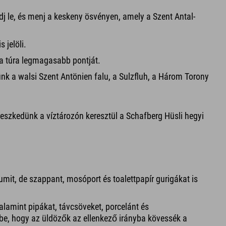
kedj le, és menj a keskeny ösvényen, amely a Szent Antal-
 jelöli.
l a túra legmagasabb pontját.
ünk a walsi Szent Antönien falu, a Sulzfluh, a Három Torony
ereszkedünk a víztározón keresztül a Schafberg Hüsli hegyi
umit, de szappant, mosóport és toalettpapír gurigákat is
alamint pipákat, távcsöveket, porcelánt és
be, hogy az üldözők az ellenkező irányba kövessék a