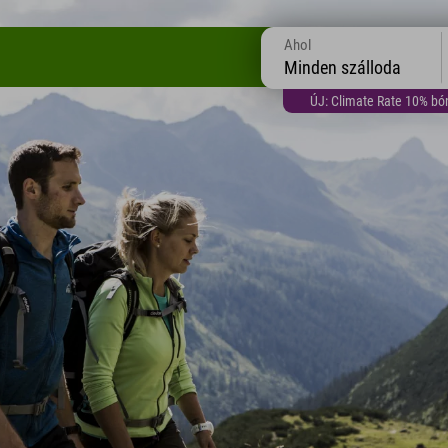
Ahol
Minden szálloda
ÚJ: Climate Rate 10% bón