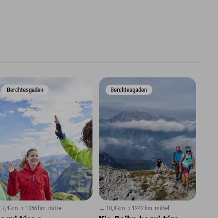
Berchtesgaden
Berchtesgaden
 7,4 km
↕ 1056 hm
mittel
↔ 18,8 km
↕ 1242 hm
mittel