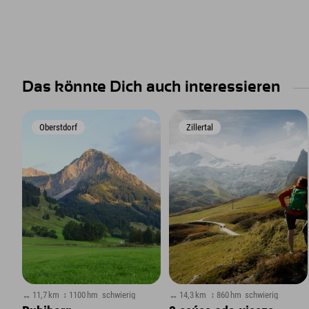
Das könnte Dich auch interessieren
Oberstdorf
Zillertal
↔ 11,7 km
↕ 1100 hm
schwierig
↔ 14,3 km
↕ 860 hm
schwierig