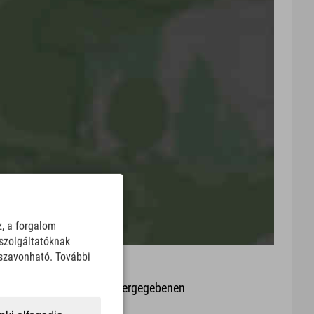
z, a forgalom
szolgáltatóknak
sszavonható. További
it oder Aktualität der wiedergegebenen
arte.