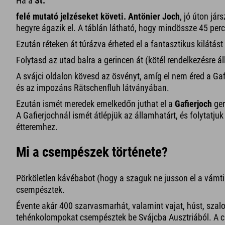
Ha a
St.
felé mutató jelzéseket követi. Antönier Joch
, jó úton jár
hegyre ágazik el. A táblán látható, hogy mindössze 45 perc
Ezután réteken át túrázva érheted el a fantasztikus kilátást 
Folytasd az utad balra a gerincen át (kötél rendelkezésre 
A svájci oldalon kövesd az ösvényt, amíg el nem éred a Gaf
és az impozáns Rätschenfluh látványában.
Ezután ismét meredek emelkedőn juthat el a
Gafierjoch
ger
A Gafierjochnál ismét átlépjük az államhatárt, és folytatju
étteremhez.
Mi a csempészek története?
Pörköletlen kávébabot (hogy a szaguk ne jusson el a vámtisz
csempésztek.
Évente akár 400 szarvasmarhát, valamint vajat, húst, szalo
tehénkolompokat csempésztek be Svájcba Ausztriából. A cs