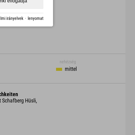
ki elfogadja
Download
lmi irányelvek
·
lenyomat
nehézség
mittel
chkeiten
t Schafberg Hüsli,