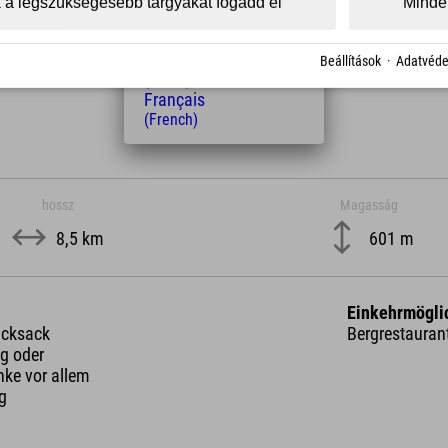
 a legszükségesebb tárgyakat fogadd el
Minden
Magyar
KML Download
GPX 
(Hungarian)
Nederlands
Beállítások
·
Adatvéde
(Dutch)
Français
(French)
hossz
Magasság
8,5 km
601 m
Einkehrmögli
ucksack
Bergrestauran
g oder
nke vor allem
ng