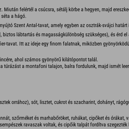
sz. Miután felértél a csúcsra, sétálj körbe a hegyen, majd eresz
 séta a hágó.
nyújtó Szent Antal-tavat, amely egyben az osztrák-svájci határt is
áll, biztos lábtartás és magasságkülönbség szükséges), és érd e
ier-tavat. Itt az ideje egy finom falatnak, miközben gyönyörköd
incére, ahol számos gyönyörű kilátópontot talál.
k a túrázást a montafoni talajon, balra fordulunk, majd ismét le
tek orrához), sót, lisztet, cukrot és szacharint, dohányt, rágóg
nnát, szőrméket és marhabőröket, ruhákat, cipőket és órákat, v
empészek ravaszak voltak, és cipőik talpát fordítva szegezték 