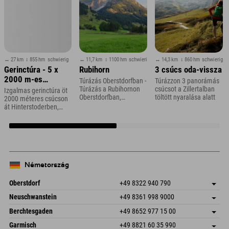
↔ 27 km
↕ 855 hm
schwierig
↔ 11,7 km
↕ 1100 hm
schwierig
↔ 14,3 km
↕ 860 hm
schwierig
Gerinctúra - 5 x
Rubihorn
3 csúcs oda-vissza
2000 m-es
Túrázás Oberstdorfban -
Túrázzon 3 panorámás
csúcsok
Túrázás a Rubihornon
csúcsot a Zillertalban
Izgalmas gerinctúra öt
Oberstdorfban,
töltött nyaralása alatt
2000 méteres csúcson
Allgäuban
át Hinterstoderben,
Felső-Ausztriában
Németország
Oberstdorf
+49 8322 940 790
An der Breitach 3
Cím mentése
Neuschwanstein
+49 8361 998 9000
87538 Fischen I. Allgäu
Érkezési információk
An der Riese 45
Cím mentése
Németország
Könyv
Berchtesgaden
+49 8652 977 15 00
87484 Nesselwang im Allgäu
Érkezési információk
E-mail küldése
Hofreitstr. 7
Cím mentése
Németország
Könyv
Garmisch
+49 8821 60 35 990