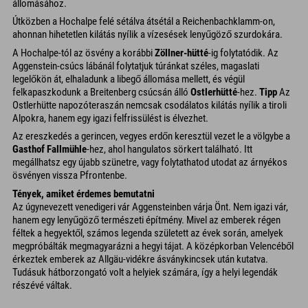
állomásához.
Útközben a Hochalpe felé sétálva átsétál a Reichenbachklamm-on,
ahonnan hihetetlen kilátás nyílik a vízesések lenyűgöző szurdokára.
A Hochalpe-tól az ösvény a korábbi
Zöllner-hütté
-ig folytatódik. Az
Aggenstein-csúcs lábánál folytatjuk túránkat széles, magaslati
legelőkön át, elhaladunk a libegő állomása mellett, és végül
felkapaszkodunk a Breitenberg csúcsán álló
Ostlerhütté
-hez.
Tipp
Az
Ostlerhütte napozóteraszán nemcsak csodálatos kilátás nyílik a tiroli
Alpokra, hanem egy igazi felfrissülést is élvezhet.
Az ereszkedés a gerincen, vegyes erdőn keresztül vezet le a völgybe a
Gasthof Fallmühle
-hez, ahol hangulatos sörkert található. Itt
megállhatsz egy újabb szünetre, vagy folytathatod utodat az árnyékos
ösvényen vissza Pfrontenbe.
Tények, amiket érdemes bemutatni
Az úgynevezett venedigeri vár Aggensteinben várja Önt. Nem igazi vár,
hanem egy lenyűgöző természeti építmény. Mivel az emberek régen
féltek a hegyektől, számos legenda született az évek során, amelyek
megpróbálták megmagyarázni a hegyi tájat. A középkorban Velencéből
érkeztek emberek az Allgäu-vidékre ásványkincsek után kutatva.
Tudásuk hátborzongató volt a helyiek számára, így a helyi legendák
részévé váltak.