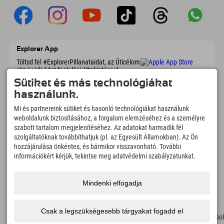
Explorer App
Töltsd fel #ExplorerPillanataidat, az Úticélom
című videódat foglalási áttekintéssel,
bakancslistával, étterem áttekintéssel és
Sütiket és más technológiákat
még sok mással. Töltsd le most!
használunk.
Mi és partnereink sütiket és hasonló technológiákat használunk
Felfedezős pillanatok ideje
weboldalunk biztosításához, a forgalom elemzéséhez és a személyre
166
4.634
km
szabott tartalom megjelenítéséhez. Az adatokat harmadik fél
szolgáltatóknak továbbíthatjuk (pl. az Egyesült Államokban). Az Ön
Hegyi tavak és
Sí- és snowboardpályák
élményfürdők
hozzájárulása önkéntes, és bármikor visszavonható. További
információkért kérjük, tekintse meg adatvédelmi szabályzatunkat.
8.991
km
97
%
Túrázási és hegymászási
Vendégeink ajánlanak
ösvények
minket
Mindenki elfogadja
Csak a legszükségesebb tárgyakat fogadd el
lenyomat
Adatvédelem
Megközelíthetőség
sajtó
Fenntarthatósági
Álláso