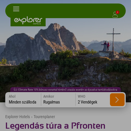
1
ÚJ: Climate Rate 10% bónusz vonattal történő utazás esetén az éjszakai tartózkodásokra
Ahol
Amikor
WHO
Minden szálloda
Rugalmas
2 Vendégek
Explorer Hotels
›
Tourenplaner
Legendás túra a Pfronten