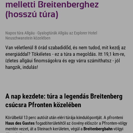
melletti Breitenberghez
(hosszú túra)
Napos túra Allgäu - Gyalogtúrák Allgäu az Explorer Hotel
Neuschwanstein közelében
Van véletlenül 8 órád szabadidőd, és nem tudod, mit kezdj az
energiáddal? Tökéletes - ez a túra a megoldás. Itt 19,1 km-re,
ízletes allgäui finomságokra és egy várra számíthatsz - jól
hangzik, indulás!
A nap kezdete: túra a legendás Breitenberg
csúcsra Pfronten közelében
Körülbelül 13 perc autóút után eléri túrája kiindulópontját. A pfronteni
Haus des Gastes
fogadóterületétől az ösvény először a Pfronten-völgy
mentén vezet, át a Steinach kerületen, végül a
Breitenbergbahn
völgyi