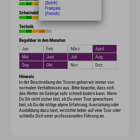
(Dutch)
Français
Schwindelfreiheit
(French)
Technik
Begehbar in den Monaten
Jan.
Feb.
März
April
Mai
Juni
Juli
Aug.
Sep.
Okt.
Nov.
Dez.
Hinweis
In der Beschreibung der Touren gehen wir immer von
normalen Verhältnissen aus. Bitte beachte, dass sich
das Wetter im Gebirge sehr schnell ändern kann. Wenn
Du Dir nicht sicher bist, ob Du einer Tour gewachsen
bist, ob Du die nötige alpine Erfahrung, Ausrüstung oder
Ausbildung dazu hast, verzichte lieber auf eine Tour oder
schließe Dich einer professionellen Führung an.