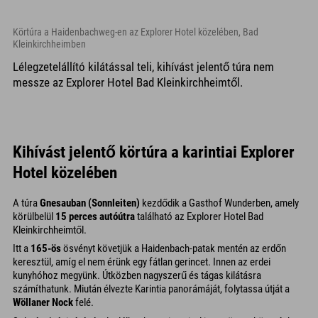
Körtúra a Haidenbachweg-en az Explorer Hotel közelében, Bad
Kleinkirchheimben
Lélegzetelállító kilátással teli, kihívást jelentő túra nem
messze az Explorer Hotel Bad Kleinkirchheimtől.
Kihívást jelentő körtúra a karintiai Explorer
Hotel közelében
A túra
Gnesauban (Sonnleiten)
kezdődik a Gasthof Wunderben, amely
körülbelül
15 perces autóútra
található az Explorer Hotel Bad
Kleinkirchheimtől.
Itt a
165-ös
ösvényt követjük a Haidenbach-patak mentén az erdőn
keresztül, amíg el nem érünk egy fátlan gerincet. Innen az erdei
kunyhóhoz megyünk. Útközben nagyszerű és tágas kilátásra
számíthatunk. Miután élvezte Karintia panorámáját, folytassa útját a
Wöllaner Nock
felé.