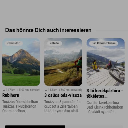
Das könnte Dich auch interessieren
Oberstdorf
Zillertal
Bad Kleinkirchheim
↔ 11,7 km
↕ 1100 hm
schwierig
↔ 14,3 km
↕ 860 hm
schwierig
3 tó kerékpártúra -
Rubihorn
3 csúcs oda-vissza
tökéletes
családoknak
Túrázás Oberstdorfban -
Túrázzon 3 panorámás
Családi kerékpártúra
Túrázás a Rubihornon
csúcsot a Zillertalban
Bad Kleinkirchheimben
Oberstdorfban,
töltött nyaralása alatt
- Családi nyaralás
Allgäuban
Karintiában