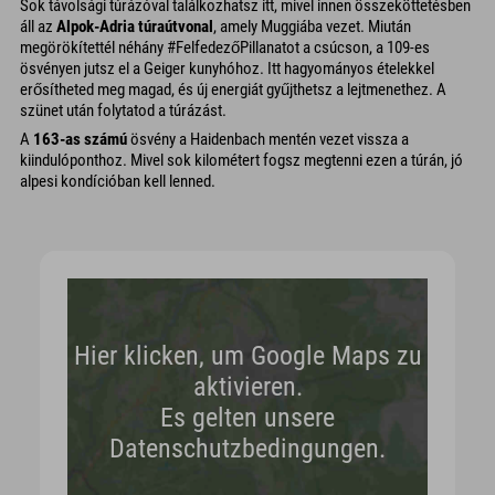
Sok távolsági túrázóval találkozhatsz itt, mivel innen összeköttetésben
áll az
Alpok-Adria túraútvonal
, amely Muggiába vezet. Miután
megörökítettél néhány #FelfedezőPillanatot a csúcson, a 109-es
ösvényen jutsz el a Geiger kunyhóhoz. Itt hagyományos ételekkel
erősítheted meg magad, és új energiát gyűjthetsz a lejtmenethez. A
szünet után folytatod a túrázást.
A
163-as számú
ösvény a Haidenbach mentén vezet vissza a
kiindulóponthoz. Mivel sok kilométert fogsz megtenni ezen a túrán, jó
alpesi kondícióban kell lenned.
Hier klicken, um Google Maps zu
aktivieren.
Es gelten unsere
Datenschutzbedingungen.