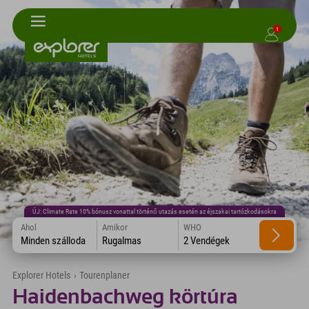
1
ÚJ: Climate Rate 10% bónusz vonattal történő utazás esetén az éjszakai tartózkodásokra
Ahol
Amikor
WHO
Minden szálloda
Rugalmas
2 Vendégek
Explorer Hotels
›
Tourenplaner
Haidenbachweg körtúra