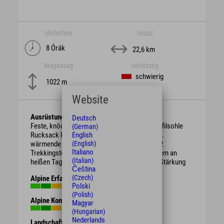
Időtartam
hossz
8 Órák
22,6 km
Magasság
nehézség
schwierig
1022 m
Website
Ausrüstung
Deutsch
Feste, knöchelhohe Bergschuhe mit guter Profilsohle
(German)
English
Rucksack Regenschutz, je nach Witterung evtl.
(English)
wärmende Kleidung oder Sonnenschutz ggf. 2
Italiano
Trekkingstöcke ausreichend Getränke vor allem an
(Italian)
heißen Tagen evtl. Brotzeit / Süßigkeiten zur Stärkung
Čeština
(Czech)
Alpine Erfahrung
Polski
(Polish)
Alpine Kondition
Magyar
(Hungarian)
Nederlands
Landschaft