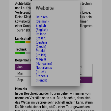
Achte bitte darauf Deine Ausrüstung nach Fahrtechnik
Website
und Laufniveau zu wählen, dies senkt das
Verletzungsrisiko und erhöht den Spaß auf der Loipe.
Deine Kleidung sollte winddicht und atmungsaktiv sein
Deutsch
(Zwiebelprinzip). Wir empfehlen Dir das Mitnehmen
(German)
English
einer Sonnenbrille, genauso wie Getränke bei längeren
(English)
Touren (kl. Rucksack, oder Trinkgürtel).
Italiano
(Italian)
Landschaft
Čeština
(Czech)
Technik
Polski
(Polish)
Magyar
Begehbar in den Monaten
(Hungarian)
Jan.
Feb.
März
April
Nederlands
(Dutch)
Mai
Juni
Juli
Aug.
Français
Sep.
Okt.
Nov.
Dez.
(French)
Hinweis
In der Beschreibung der Touren gehen wir immer von
normalen Verhältnissen aus. Bitte beachte, dass sich
das Wetter im Gebirge sehr schnell ändern kann. Wenn
Du Dir nicht sicher bist, ob Du einer Tour gewachsen