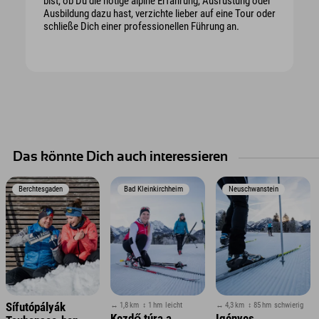
bist, ob Du die nötige alpine Erfahrung, Ausrüstung oder
Ausbildung dazu hast, verzichte lieber auf eine Tour oder
schließe Dich einer professionellen Führung an.
Das könnte Dich auch interessieren
Berchtesgaden
Bad Kleinkirchheim
Neuschwanstein
↔ 1,8 km
↕ 1 hm
leicht
↔ 4,3 km
↕ 85 hm
schwierig
Sífutópályák
Kezdő túra a
Igényes