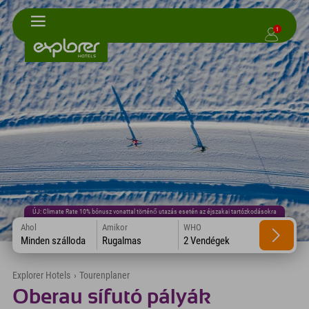
1
ÚJ: Climate Rate 10% bónusz vonattal történő utazás esetén az éjszakai tartózkodásokra
Ahol
Amikor
WHO
Minden szálloda
Rugalmas
2 Vendégek
Explorer Hotels
›
Tourenplaner
Oberau sífutó pályák