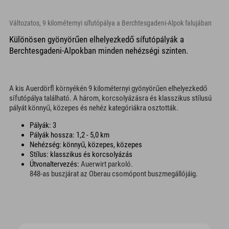
Változatos, 9 kilométernyi sífutópálya a Berchtesgadeni-Alpok falujában
Különösen gyönyörűen elhelyezkedő sífutópályák a
Berchtesgadeni-Alpokban minden nehézségi szinten.
A kis Auerdörfl környékén 9 kilométernyi gyönyörűen elhelyezkedő
sífutópálya található. A három, korcsolyázásra és klasszikus stílusú
pályát könnyű, közepes és nehéz kategóriákra osztották.
Pályák: 3
Pályák hossza: 1,2 - 5,0 km
Nehézség: könnyű, közepes, közepes
Stílus: klasszikus és korcsolyázás
Útvonaltervezés:
Auerwirt parkoló.
848-as buszjárat az Oberau csomópont buszmegállójáig.