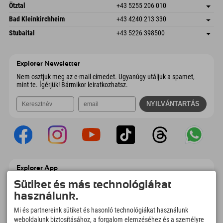
Freizeitpark 10
Cím mentése
Ausztria
Könyv
Ötztal
+43 5255 206 010
4573 Hinterstoder
Érkezési információk
E-mail küldése
Gscheat 14
Cím mentése
Ausztria
Könyv
Bad Kleinkirchheim
+43 4240 213 330
6441 Umhausen
Érkezési információk
E-mail küldése
Dorfstraße 24
Cím mentése
Ausztria
Könyv
Stubaital
+43 5226 398500
9546 Bad Kleinkirchheim
Érkezési információk
E-mail küldése
Wiesenweg 6
Cím mentése
Ausztria
Könyv
6167 Neustift im Stubaital
Érkezési információk
E-mail küldése
Ausztria
Könyv
Explorer Newsletter
E-mail küldése
Nem osztjuk meg az e-mail címedet. Ugyanúgy utáljuk a spamet,
mint te. Ígérjük! Bármikor leiratkozhatsz.
Explorer App
Töltsd fel #ExplorerPillanataidat, az Úticélom
Sütiket és más technológiákat
című videódat foglalási áttekintéssel,
használunk.
bakancslistával, étterem áttekintéssel és
még sok mással. Töltsd le most!
Mi és partnereink sütiket és hasonló technológiákat használunk
weboldalunk biztosításához, a forgalom elemzéséhez és a személyre