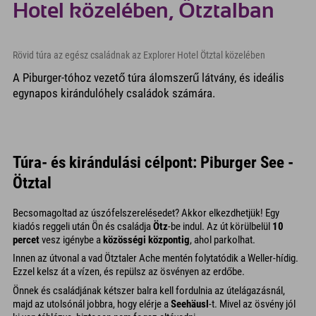
Hotel közelében, Ötztalban
Rövid túra az egész családnak az Explorer Hotel Ötztal közelében
A Piburger-tóhoz vezető túra álomszerű látvány, és ideális
egynapos kirándulóhely családok számára.
Túra- és kirándulási célpont: Piburger See -
Ötztal
Becsomagoltad az úszófelszerelésedet? Akkor elkezdhetjük! Egy
kiadós reggeli után Ön és családja
Ötz
-be indul. Az út körülbelül
10
percet
vesz igénybe a
közösségi központig
, ahol parkolhat.
Innen az útvonal a vad Ötztaler Ache mentén folytatódik a Weller-hídig.
Ezzel kelsz át a vízen, és repülsz az ösvényen az erdőbe.
Önnek és családjának kétszer balra kell fordulnia az útelágazásnál,
majd az utolsónál jobbra, hogy elérje a
Seehäusl
-t. Mivel az ösvény jól