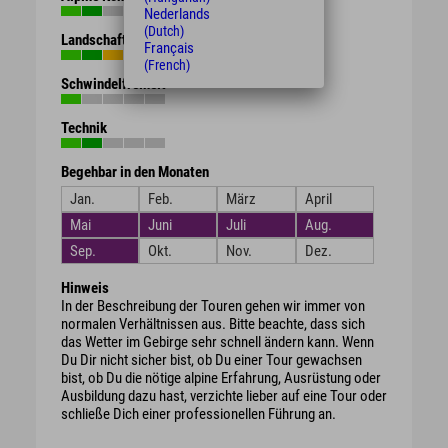
Nederlands
(Dutch)
Landschaft
Français
(French)
Schwindelfreiheit
Technik
Begehbar in den Monaten
Jan.
Feb.
März
April
Mai
Juni
Juli
Aug.
Sep.
Okt.
Nov.
Dez.
Hinweis
In der Beschreibung der Touren gehen wir immer von
normalen Verhältnissen aus. Bitte beachte, dass sich
das Wetter im Gebirge sehr schnell ändern kann. Wenn
Du Dir nicht sicher bist, ob Du einer Tour gewachsen
bist, ob Du die nötige alpine Erfahrung, Ausrüstung oder
Ausbildung dazu hast, verzichte lieber auf eine Tour oder
schließe Dich einer professionellen Führung an.