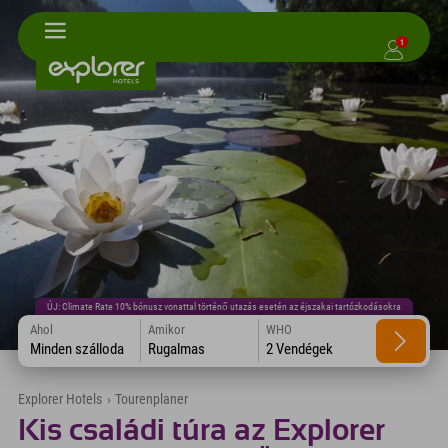
1
ÚJ: Climate Rate 10% bónusz vonattal történő utazás esetén az éjszakai tartózkodásokra
Ahol
Amikor
WHO
Minden szálloda
Rugalmas
2 Vendégek
Explorer Hotels
›
Tourenplaner
Kis családi túra az Explorer