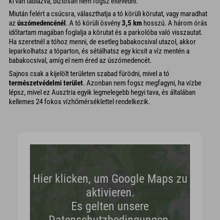
ki van táblázva, biztosan nem fogsz eltévedni.
Miután felért a csúcsra, választhatja a tó körüli körutat, vagy maradhat
az
úszómedencénél
. A tó körüli ösvény
3,5 km
hosszú. A három órás
időtartam magában foglalja a körutat és a parkolóba való visszautat.
Ha szeretnél a tóhoz menni, de esetleg babakocsival utazol, akkor
leparkolhatsz a tóparton, és sétálhatsz egy kicsit a víz mentén a
babakocsival, amíg el nem éred az úszómedencét.
Sajnos csak a kijelölt területen szabad fürödni, mivel a tó
természetvédelmi terület
. Azonban nem fogsz megfagyni, ha vízbe
lépsz, mivel ez Ausztria egyik legmelegebb hegyi tava, és általában
kellemes 24 fokos vízhőmérséklettel rendelkezik.
Hier klicken, um Google Maps zu
aktivieren.
Es gelten unsere