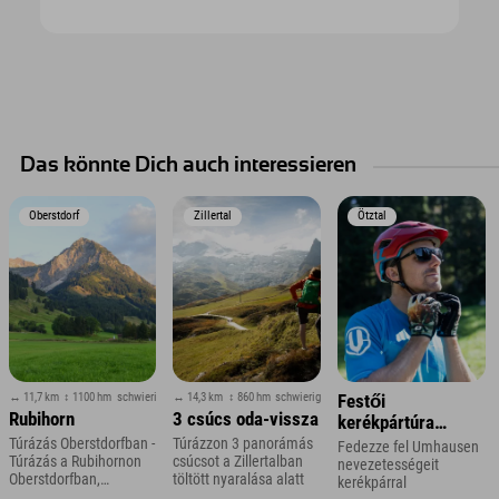
Das könnte Dich auch interessieren
Oberstdorf
Zillertal
Ötztal
↔ 11,7 km
↕ 1100 hm
schwierig
↔ 14,3 km
↕ 860 hm
schwierig
Festői
Rubihorn
3 csúcs oda-vissza
kerékpártúra
Umhausen
Túrázás Oberstdorfban -
Túrázzon 3 panorámás
Fedezze fel Umhausen
Túrázás a Rubihornon
csúcsot a Zillertalban
környékén
nevezetességeit
Oberstdorfban,
töltött nyaralása alatt
kerékpárral
Allgäuban