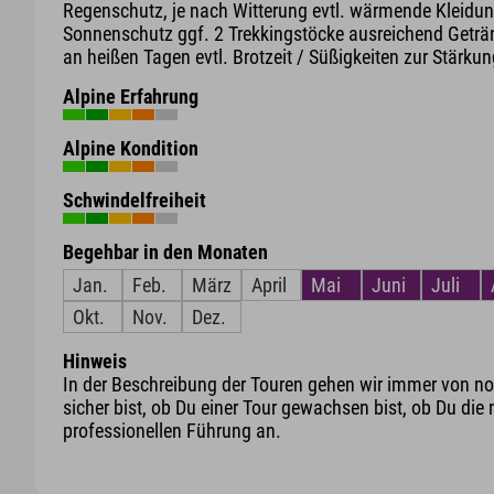
Regenschutz, je nach Witterung evtl. wärmende Kleidun
Sonnenschutz ggf. 2 Trekkingstöcke ausreichend Geträ
an heißen Tagen evtl. Brotzeit / Süßigkeiten zur Stärku
Alpine Erfahrung
Alpine Kondition
Schwindelfreiheit
Begehbar in den Monaten
Jan.
Feb.
März
April
Mai
Juni
Juli
Okt.
Nov.
Dez.
Hinweis
In der Beschreibung der Touren gehen wir immer von nor
sicher bist, ob Du einer Tour gewachsen bist, ob Du die 
professionellen Führung an.