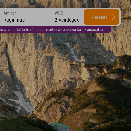
Amikor
WHO
Keresés
Rugalmas
2 Vendégek
usz vonattal történő utazás esetén az éjszakai tartózkodásokra