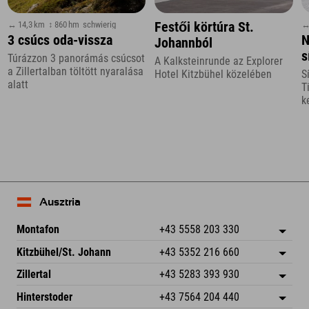
↔ 14,3 km
↕ 860 hm
schwierig
↔
Festői körtúra St.
3 csúcs oda-vissza
N
Johannból
s
Túrázzon 3 panorámás csúcsot
A Kalksteinrunde az Explorer
a
a Zillertalban töltött nyaralása
Hotel Kitzbühel közelében
S
alatt
f
T
k
Ausztria
Montafon
+43 5558 203 330
Dorfstr. 127b
Cím mentése
Kitzbühel/St. Johann
+43 5352 216 660
6793 Gaschurn/Montafon
Érkezési információk
Speckbacherstraße 87
Cím mentése
Ausztria
Könyv
Zillertal
+43 5283 393 930
6380 St. Johann in Tirol
Érkezési információk
E-mail küldése
Schmiedau 2
Cím mentése
Ausztria
Könyv
Hinterstoder
+43 7564 204 440
6272 Kaltenbach im Zillertal
Érkezési információk
E-mail küldése