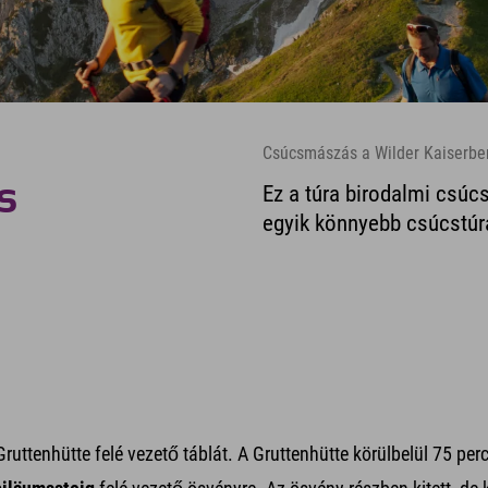
Csúcsmászás a Wilder Kaiserben,
s
Ez a túra birodalmi csúc
egyik könnyebb csúcstúrá
 Gruttenhütte felé vezető táblát. A Gruttenhütte körülbelül 75 per