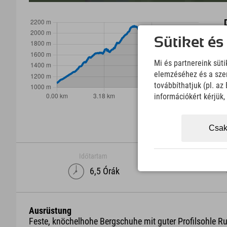
Sütiket és
Mi és partnereink süt
elemzéséhez és a szem
továbbíthatjuk (pl. a
információkért kérjük
Csak
Időtartam
6,5 Órák
Ausrüstung
Feste, knöchelhohe Bergschuhe mit guter Profilsohle R