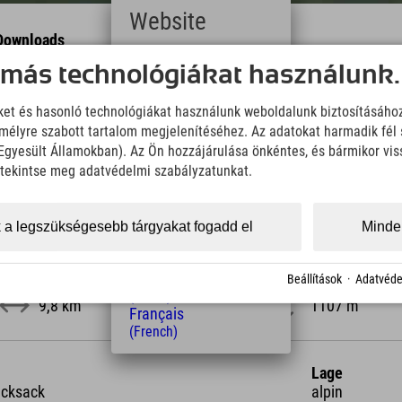
Website
Downloads
Wir übernehmen keine Haftung für die Richtigkeit, Vollständigke
Deutsch
 más technológiákat használunk.
Informationen. Wir empfehlen die Mitnahme einer zusätzlichen K
(German)
English
iket és hasonló technológiákat használunk weboldalunk biztosításáho
(English)
KML Download
GPX 
élyre szabott tartalom megjelenítéséhez. Az adatokat harmadik fél 
Italiano
z Egyesült Államokban). Az Ön hozzájárulása önkéntes, és bármikor vi
(Italian)
Čeština
, tekintse meg adatvédelmi szabályzatunkat.
(Czech)
Polski
(Polish)
 a legszükségesebb tárgyakat fogadd el
Minden
Magyar
(Hungarian)
Nederlands
hossz
Magasság
Beállítások
·
Adatvéde
(Dutch)
9,8 km
1107 m
Français
(French)
Lage
ucksack
alpin