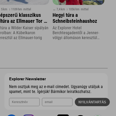
 5 km
↕ 1109 hm
mittel
↔ 7,4 km
↕ 1056 hm
mittel
épszerű klasszikus
Hegyi túra a
ítúra az Ellmauer Tor és
Schneibsteinhaushoz
 Hintere Goinger Halt
ítúra a Wilder Kaiser sípályán
Az Explorer Hotel
elé
irolban: A Kübelkaron
Berchtesgadentől a Jenner-
eresztül az Ellmauer-torig
völgyi állomáson keresztül
Königsbachalmba és tovább
Explorer Newsletter
Nem osztjuk meg az e-mail címedet. Ugyanúgy utáljuk a
spamet, mint te. Ígérjük! Bármikor leiratkozhatsz.