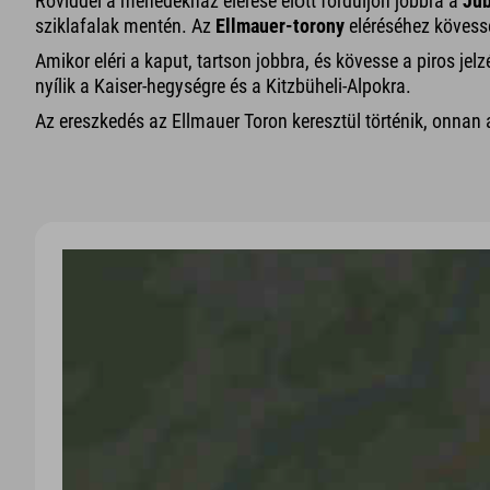
Röviddel a menedékház elérése előtt forduljon jobbra a
Jub
sziklafalak mentén. Az
Ellmauer-torony
eléréséhez kövess
Amikor eléri a kaput, tartson jobbra, és kövesse a piros 
nyílik a Kaiser-hegységre és a Kitzbüheli-Alpokra.
Az ereszkedés az Ellmauer Toron keresztül történik, onnan