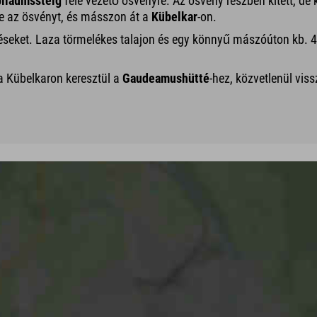
iläumssteig
felé vezető ösvényre. Az ösvény részben kitett, de k
e az ösvényt, és másszon át a
Kübelkar
-on.
jelzéseket. Laza törmelékes talajon és egy könnyű mászóúton kb
 a Kübelkaron keresztül a
Gaudeamushütté
-hez, közvetlenül vis