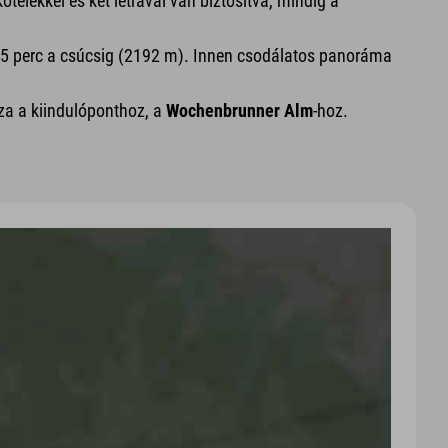
ötelekkel és két létrával van biztosítva, mindig a
. 45 perc a csúcsig (2192 m). Innen csodálatos panoráma
sza a kiindulóponthoz, a
Wochenbrunner Alm
-hoz.