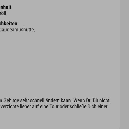
nheit
röll
chkeiten
 Gaudeamushütte,
m Gebirge sehr schnell ändern kann. Wenn Du Dir nicht
erzichte lieber auf eine Tour oder schließe Dich einer