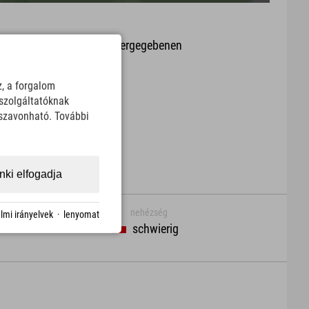
it oder Aktualität der wiedergegebenen
arte.
z, a forgalom
Download
szolgáltatóknak
sszavonható. További
ki elfogadja
nehézség
lmi irányelvek
·
lenyomat
schwierig