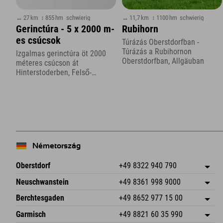
↔ 27 km
↕ 855 hm
schwierig
↔ 11,7 km
↕ 1100 hm
schwierig
Gerinctúra - 5 x 2000 m-
Rubihorn
es csúcsok
Túrázás Oberstdorfban -
Túrázás a Rubihornon
Izgalmas gerinctúra öt 2000
Oberstdorfban, Allgäuban
méteres csúcson át
Hinterstoderben, Felső-
Ausztriában
Németország
Oberstdorf
+49 8322 940 790
An der Breitach 3
Cím mentése
Neuschwanstein
+49 8361 998 9000
87538 Fischen I. Allgäu
Érkezési információk
An der Riese 45
Cím mentése
Németország
Könyv
Berchtesgaden
+49 8652 977 15 00
87484 Nesselwang im Allgäu
Érkezési információk
E-mail küldése
Hofreitstr. 7
Cím mentése
Németország
Könyv
Garmisch
+49 8821 60 35 990
83471 Schönau am Königssee
Érkezési információk
E-mail küldése