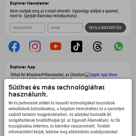
Ausztria
Könyv
Explorer Newsletter
E-mail küldése
Nem osztjuk meg az e-mail címedet. Ugyanúgy utáljuk a spamet,
mint te. Ígérjük! Bármikor leiratkozhatsz.
Explorer App
Töltsd fel #ExplorerPillanataidat, az Úticélom
című videódat foglalási áttekintéssel,
bakancslistával, étterem áttekintéssel és
Sütiket és más technológiákat
még sok mással. Töltsd le most!
használunk.
Mi és partnereink sütiket és hasonló technológiákat használunk
Felfedezős pillanatok ideje
weboldalunk biztosításához, a forgalom elemzéséhez és a személyre
szabott tartalom megjelenítéséhez. Az adatokat harmadik fél
166
4.634
km
szolgáltatóknak továbbíthatjuk (pl. az Egyesült Államokban). Az Ön
Hegyi tavak és
Sí- és snowboardpályák
élményfürdők
hozzájárulása önkéntes, és bármikor visszavonható. További
információkért kérjük, tekintse meg adatvédelmi szabályzatunkat.
8.991
km
97
%