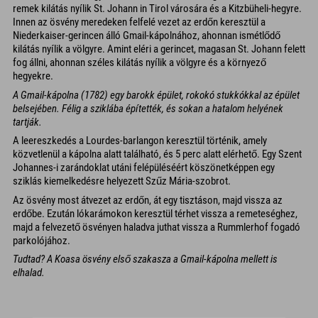
remek kilátás nyílik St. Johann in Tirol városára és a Kitzbüheli-hegyre.
Innen az ösvény meredeken felfelé vezet az erdőn keresztül a
Niederkaiser-gerincen álló Gmail-kápolnához, ahonnan ismétlődő
kilátás nyílik a völgyre. Amint eléri a gerincet, magasan St. Johann felett
fog állni, ahonnan széles kilátás nyílik a völgyre és a környező
hegyekre.
A Gmail-kápolna (1782) egy barokk épület, rokokó stukkókkal az épület
belsejében. Félig a sziklába építették, és sokan a hatalom helyének
tartják.
A leereszkedés a Lourdes-barlangon keresztül történik, amely
közvetlenül a kápolna alatt található, és 5 perc alatt elérhető. Egy Szent
Johannes-i zarándoklat utáni felépüléséért köszönetképpen egy
sziklás kiemelkedésre helyezett Szűz Mária-szobrot.
Az ösvény most átvezet az erdőn, át egy tisztáson, majd vissza az
erdőbe. Ezután lókarámokon keresztül térhet vissza a remeteséghez,
majd a felvezető ösvényen haladva juthat vissza a Rummlerhof fogadó
parkolójához.
Tudtad? A Koasa ösvény első szakasza a Gmail-kápolna mellett is
elhalad.