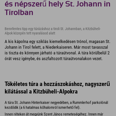
és népszerű hely St. Johann in
Tirolban
Bennfentes tipp egy túrázáshoz a tiroli St. Johannban, a Kitzbüheli-
Alpok közepén tett nyaralásod alatt
A kis kápolna egy sziklás kiemelkedésen trónol, magasan St.
Johann in Tirol felett, a Niederkaiseren. Már most tavasszal
is tiszta és könnyen járható a túraútvonal. A túra körülbelül 2
órát vesz igénybe, és aszfaltozott túraútvonalakon vezet.
Tökéletes túra a hozzászokáshoz, nagyszerű
kilátással a Kitzbüheli-Alpokra
A túra St. Johann Hinterkaiser negyedében, a Rummlerhof parkolónál
kezdődik (a 6 hatalmas kőhalomról ismerhető fel).
Innen réteken át megyünk Szent János remeteségéhez. Innen már