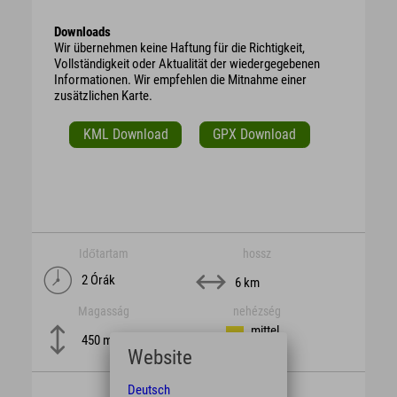
Downloads
Wir übernehmen keine Haftung für die Richtigkeit,
Vollständigkeit oder Aktualität der wiedergegebenen
Informationen. Wir empfehlen die Mitnahme einer
zusätzlichen Karte.
KML Download
GPX Download
Időtartam
hossz
2 Órák
6 km
Magasság
nehézség
mittel
450 m
Website
Deutsch