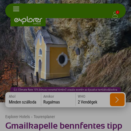
1
ÚJ: Climate Rate 10% bónusz vonattal történő utazás esetén az éjszakai tartózkodásokra
Ahol
Amikor
WHO
Minden szálloda
Rugalmas
2 Vendégek
Explorer Hotels
›
Tourenplaner
Gmailkapelle bennfentes tipp