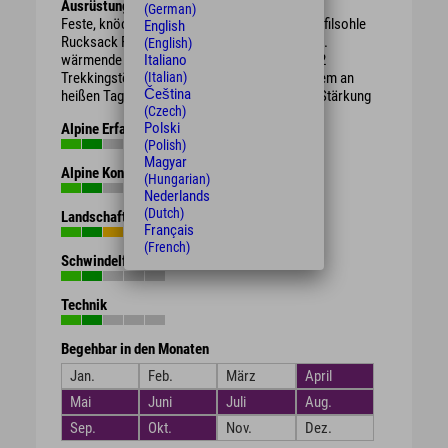
Ausrüstung
(German)
Feste, knöchelhohe Bergschuhe mit guter Profilsohle
English
Rucksack Regenschutz, je nach Witterung evtl.
(English)
Italiano
wärmende Kleidung oder Sonnenschutz ggf. 2
(Italian)
Trekkingstöcke ausreichend Getränke vor allem an
Čeština
heißen Tagen evtl. Brotzeit / Süßigkeiten zur Stärkung
(Czech)
Polski
Alpine Erfahrung
(Polish)
Magyar
Alpine Kondition
(Hungarian)
Nederlands
(Dutch)
Landschaft
Français
(French)
Schwindelfreiheit
Technik
Begehbar in den Monaten
Jan.
Feb.
März
April
Mai
Juni
Juli
Aug.
Sep.
Okt.
Nov.
Dez.