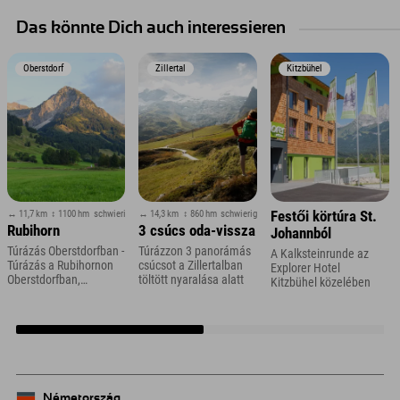
Das könnte Dich auch interessieren
Oberstdorf
Zillertal
Kitzbühel
↔ 11,7 km
↕ 1100 hm
schwierig
↔ 14,3 km
↕ 860 hm
schwierig
Festői körtúra St.
Rubihorn
3 csúcs oda-vissza
Johannból
Túrázás Oberstdorfban -
Túrázzon 3 panorámás
A Kalksteinrunde az
Túrázás a Rubihornon
csúcsot a Zillertalban
Explorer Hotel
Oberstdorfban,
töltött nyaralása alatt
Kitzbühel közelében
Allgäuban
Németország