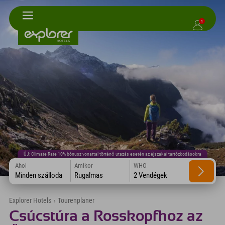
1
ÚJ: Climate Rate 10% bónusz vonattal történő utazás esetén az éjszakai tartózkodásokra
Ahol
Amikor
WHO
Minden szálloda
Rugalmas
2 Vendégek
Explorer Hotels
›
Tourenplaner
Csúcstúra a Rosskopfhoz az