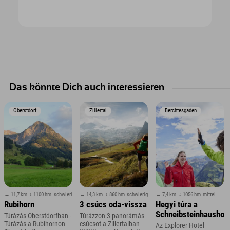
Das könnte Dich auch interessieren
Oberstdorf
Zillertal
Berchtesgaden
↔ 11,7 km
↕ 1100 hm
schwierig
↔ 14,3 km
↕ 860 hm
schwierig
↔ 7,4 km
↕ 1056 hm
mittel
Rubihorn
3 csúcs oda-vissza
Hegyi túra a
Schneibsteinhaushoz
Túrázás Oberstdorfban -
Túrázzon 3 panorámás
Túrázás a Rubihornon
csúcsot a Zillertalban
Az Explorer Hotel