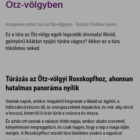
Ötz-völgyben
Közepesen nehéz túra az Ötz-völgyben - Túrázás Tirolban nyáron
Ez a túra az Ötz-völgy egyik legszebb útvonala! Rövid,
gyönyörű kilátást nyújtó túrára vágysz? Akkor ez a túra
tökéletes neked.
Túrázás az Ötz-völgyi Rosskopfhoz, ahonnan
hatalmas panoráma nyílik
Vannak napok, amikor maguktól kiugranak a lábaid az ágyból, a
hátizsákod készen áll, az energiaszeletek bepakolva, és már alig várod
a hosszú, kimerítő 6 órás túrát a csúcsra és vissza.
És aztán ott vannak a vakáció többi napjai, amikor aludni szeretnél,
kényelmesen megreggelizni, és csak hagyni, hogy a nap a maga útján
menjen. A Rosskopfhoz vezető túra tökéletes ezekre a napokra!