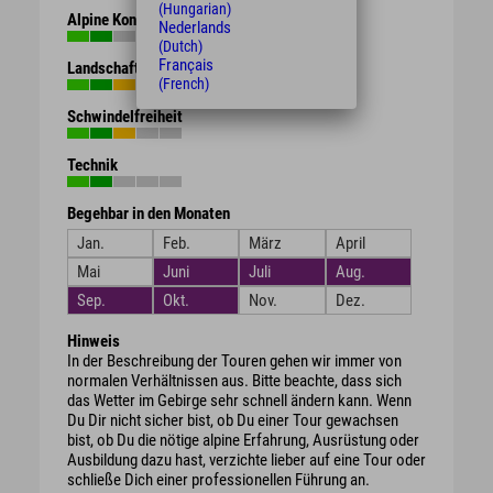
(Hungarian)
Alpine Kondition
Nederlands
(Dutch)
Français
Landschaft
(French)
Schwindelfreiheit
Technik
Begehbar in den Monaten
Jan.
Feb.
März
April
Mai
Juni
Juli
Aug.
Sep.
Okt.
Nov.
Dez.
Hinweis
In der Beschreibung der Touren gehen wir immer von
normalen Verhältnissen aus. Bitte beachte, dass sich
das Wetter im Gebirge sehr schnell ändern kann. Wenn
Du Dir nicht sicher bist, ob Du einer Tour gewachsen
bist, ob Du die nötige alpine Erfahrung, Ausrüstung oder
Ausbildung dazu hast, verzichte lieber auf eine Tour oder
schließe Dich einer professionellen Führung an.