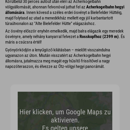
Körülbelül 30 perces autóút után eléri az Acherkogelbahn
völgyállomását, ahonnan felvonóval juthat fel az
Acherkogelbahn hegyi
állomására
. Innen kövesd a széles erdei ösvényt a Bielefelder Hüttéig,
majd folytasd az utad a menedékház mellett egy jól karbantartott
túraútvonalon az "Alte Bielefelder Hütte" elágazáshoz.
Az ösvény először enyhén emelkedik, majd balra elágazik egy meredek
ösvényre, amely néhány kanyarral felvezet a
Rosskopfhoz (2399 m)
. És
máris a csúcsra értél!
Gyönyörködjön a lenyűgöző kilátásban – mielőtt visszaindulna
ugyanazon az úton. Miután visszatért az Acherkogelbahn hegyi
állomásra, jutalmazza meg magát egy hűsítő frissítővel a nagy
napozóteraszon, és élvezze az Ötz-völgyi hegyi panorámát.
Hier klicken, um Google Maps zu
aktivieren.
Es gelten unsere