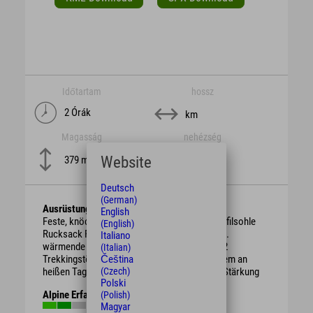
Időtartam
hossz
2 Órák
km
Magasság
nehézség
mittel
Website
379 m
Deutsch
(German)
Ausrüstung
English
Feste, knöchelhohe Bergschuhe mit guter Profilsohle
(English)
Rucksack Regenschutz, je nach Witterung evtl.
Italiano
wärmende Kleidung oder Sonnenschutz ggf. 2
(Italian)
Trekkingstöcke ausreichend Getränke vor allem an
Čeština
heißen Tagen evtl. Brotzeit / Süßigkeiten zur Stärkung
(Czech)
Polski
Alpine Erfahrung
(Polish)
Magyar