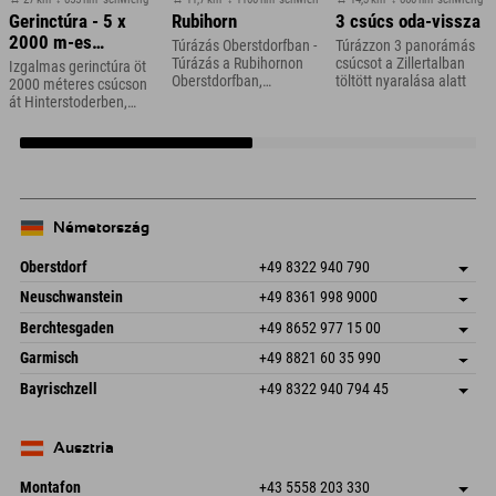
Gerinctúra - 5 x
Rubihorn
3 csúcs oda-vissza
2000 m-es
Túrázás Oberstdorfban -
Túrázzon 3 panorámás
csúcsok
Túrázás a Rubihornon
csúcsot a Zillertalban
Izgalmas gerinctúra öt
Oberstdorfban,
töltött nyaralása alatt
2000 méteres csúcson
Allgäuban
át Hinterstoderben,
Felső-Ausztriában
Németország
Oberstdorf
+49 8322 940 790
An der Breitach 3
Cím mentése
Neuschwanstein
+49 8361 998 9000
87538 Fischen I. Allgäu
Érkezési információk
An der Riese 45
Cím mentése
Németország
Könyv
Berchtesgaden
+49 8652 977 15 00
87484 Nesselwang im Allgäu
Érkezési információk
E-mail küldése
Hofreitstr. 7
Cím mentése
Németország
Könyv
Garmisch
+49 8821 60 35 990
83471 Schönau am Königssee
Érkezési információk
E-mail küldése
Frickenstraße 22
Cím mentése
Németország
Könyv
Bayrischzell
+49 8322 940 794 45
82490 Farchant
Érkezési információk
E-mail küldése
Seebergstr. 17
Cím mentése
Németország
Könyv
83735 Bayrischzell
Érkezési információk
E-mail küldése
Németország
Könyv
Ausztria
E-mail küldése
Montafon
+43 5558 203 330