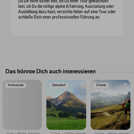
Du Dir nicht sicher bist, ob Du einer Tour gewachsen
bist, ob Du die nötige alpine Erfahrung, Ausrüstung oder
Ausbildung dazu hast, verzichte lieber auf eine Tour oder
schließe Dich einer professionellen Führung an.
Das könnte Dich auch interessieren
Hinterstoder
Oberstdorf
Zillertal
↔ 27 km
↕ 855 hm
schwierig
↔ 11,7 km
↕ 1100 hm
schwierig
↔ 14,3 km
↕ 860 hm
schwierig