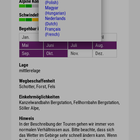
Alpine Kondition
(Polish)
Magyar
(Hungarian)
Schwindelfreiheit
Nederlands
(Dutch)
Begehbar in den Monaten
Français
(French)
Jan.
Feb.
März
April
Mai
Juni
Juli
Aug.
Sep.
Okt.
Nov.
Dez.
Lage
mittlerelage
Wegbeschaffenheit
Schotter, Forst, Fels
Einkehrmöglichkeiten
Kanzelwandbahn Bergstation, Fellhornbahn Bergstation,
Söller Alpe,
Hinweis
In der Beschreibung der Touren gehen wir immer von
normalen Verhältnissen aus. Bitte beachte, dass sich
das Wetter im Gebirge sehr schnell ändern kann. Wenn