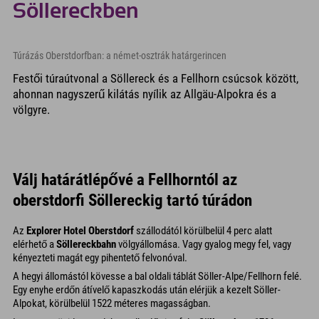
Söllereckben
Túrázás Oberstdorfban: a német-osztrák határgerincen
Festői túraútvonal a Söllereck és a Fellhorn csúcsok között,
ahonnan nagyszerű kilátás nyílik az Allgäu-Alpokra és a
völgyre.
Válj határátlépővé a Fellhorntól az
oberstdorfi Söllereckig tartó túrádon
Az
Explorer Hotel Oberstdorf
szállodától körülbelül 4 perc alatt
elérhető a
Söllereckbahn
völgyállomása. Vagy gyalog megy fel, vagy
kényezteti magát egy pihentető felvonóval.
A hegyi állomástól kövesse a bal oldali táblát Söller-Alpe/Fellhorn felé.
Egy enyhe erdőn átívelő kapaszkodás után elérjük a kezelt Söller-
Alpokat, körülbelül 1522 méteres magasságban.