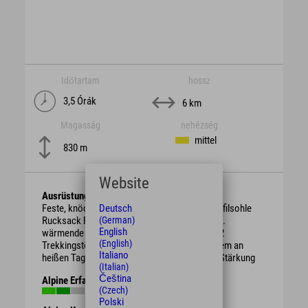
Időtartam
hossz
3,5 Órák
6 km
Magasság
nehézség
mittel
830 m
Website
Ausrüstung
Feste, knöchelhohe Bergschuhe mit guter Profilsohle
Deutsch
Rucksack Regenschutz, je nach Witterung evtl.
(German)
English
wärmende Kleidung oder Sonnenschutz ggf. 2
(English)
Trekkingstöcke ausreichend Getränke vor allem an
Italiano
heißen Tagen evtl. Brotzeit / Süßigkeiten zur Stärkung
(Italian)
Čeština
Alpine Erfahrung
(Czech)
Polski