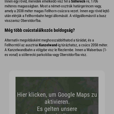
Innen egy rövid, meredek emelkedő visz fel a
Söllereck
-re, 1706
méteres magasságban. Most a német-osztrák határgerincen vagy,
amely a 2038 méter magas Fellhorn-csúcsra vezet. Innen egy rövid lejtő
után elérjük a Fellhornbahn hegyi állomását. A völgyállomásról a busz
visszavisz Oberstdorfba.
Még több csúcstalálkozós boldogság?
Alternatív megoldásként meghosszabbíthatod a túrádat, és a
Fellhorntól az ausztriai
Kanzelwand
-ig túrázhatsz, a csúcs 2058 méter.
A Kanzelwandbahn a völgybe visz le Riezlernbe. Innen a Walserbus (1-
es vonal) a söllerecki parkolóba vagy Oberstdorfba visz.
Hier klicken, um Google Maps zu
aktivieren.
Es gelten unsere