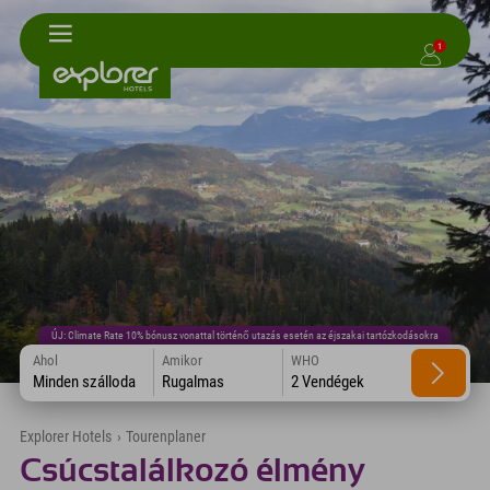
1
ÚJ: Climate Rate 10% bónusz vonattal történő utazás esetén az éjszakai tartózkodásokra
Ahol
Amikor
WHO
Minden szálloda
Rugalmas
2 Vendégek
Explorer Hotels
›
Tourenplaner
Csúcstalálkozó élmény