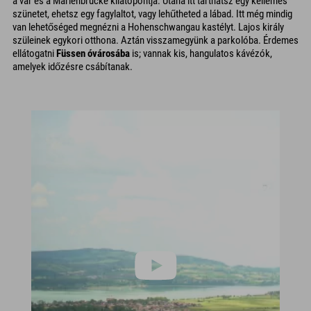
a vár és a Marienbrücke kilátópontja. Utána itt tarthatsz egy kellemes
szünetet, ehetsz egy fagylaltot, vagy lehűtheted a lábad. Itt még mindig
van lehetőséged megnézni a Hohenschwangau kastélyt. Lajos király
szüleinek egykori otthona. Aztán visszamegyünk a parkolóba. Érdemes
ellátogatni
Füssen óvárosába
is; vannak kis, hangulatos kávézók,
amelyek időzésre csábítanak.