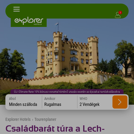
1
ÚJ: Climate Rate 10% bónusz vonattal történő utazás esetén az éjszakai tartózkodásokra
Ahol
Amikor
WHO
Minden szálloda
Rugalmas
2 Vendégek
Explorer Hotels
›
Tourenplaner
Családbarát túra a Lech-