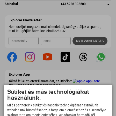
E-mail küldése
Dorfstraße 24
Cím mentése
Ausztria
Könyv
Stubaital
+43 5226 398500
9546 Bad Kleinkirchheim
Érkezési információk
E-mail küldése
Wiesenweg 6
Cím mentése
Ausztria
Könyv
6167 Neustift im Stubaital
Érkezési információk
E-mail küldése
Ausztria
Könyv
Explorer Newsletter
E-mail küldése
Nem osztjuk meg az e-mail címedet. Ugyanúgy utáljuk a spamet,
mint te. Ígérjük! Bármikor leiratkozhatsz.
Explorer App
Töltsd fel #ExplorerPillanataidat, az Úticélom
című videódat foglalási áttekintéssel,
bakancslistával, étterem áttekintéssel és
Sütiket és más technológiákat
még sok mással. Töltsd le most!
használunk.
Mi és partnereink sütiket és hasonló technológiákat használunk
Felfedezős pillanatok ideje
weboldalunk biztosításához, a forgalom elemzéséhez és a személyre
szabott tartalom megjelenítéséhez. Az adatokat harmadik fél
166
4.634
km