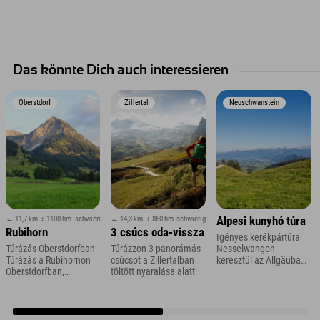
Das könnte Dich auch interessieren
Oberstdorf
Zillertal
Neuschwanstein
↔ 11,7 km
↕ 1100 hm
schwierig
↔ 14,3 km
↕ 860 hm
schwierig
Alpesi kunyhó túra
Rubihorn
3 csúcs oda-vissza
Igényes kerékpártúra
Túrázás Oberstdorfban -
Túrázzon 3 panorámás
Nesselwangon
Túrázás a Rubihornon
csúcsot a Zillertalban
keresztül az Allgäuban
Oberstdorfban,
töltött nyaralása alatt
a Bikehotel Allgäuban,
Allgäuban
az Explorer Hotelben.