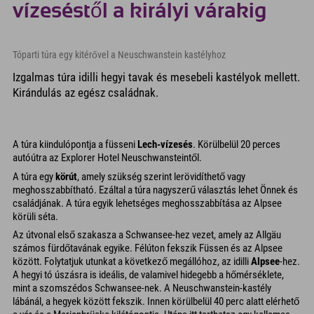
vízeséstől a királyi várakig
Tóparti túra egy kitérővel a Neuschwanstein kastélyhoz
Izgalmas túra idilli hegyi tavak és mesebeli kastélyok mellett.
Kirándulás az egész családnak.
A túra kiindulópontja a füsseni
Lech-vízesés
. Körülbelül 20 perces
autóútra az Explorer Hotel Neuschwansteintől.
A túra egy
körút
, amely szükség szerint lerövidíthető vagy
meghosszabbítható. Ezáltal a túra nagyszerű választás lehet Önnek és
családjának. A túra egyik lehetséges meghosszabbítása az Alpsee
körüli séta.
Az útvonal első szakasza a Schwansee-hez vezet, amely az Allgäu
számos fürdőtavának egyike. Félúton fekszik Füssen és az Alpsee
között. Folytatjuk utunkat a következő megállóhoz, az idilli
Alpsee
-hez.
A hegyi tó úszásra is ideális, de valamivel hidegebb a hőmérséklete,
mint a szomszédos Schwansee-nek. A Neuschwanstein-kastély
lábánál, a hegyek között fekszik. Innen körülbelül 40 perc alatt elérhető