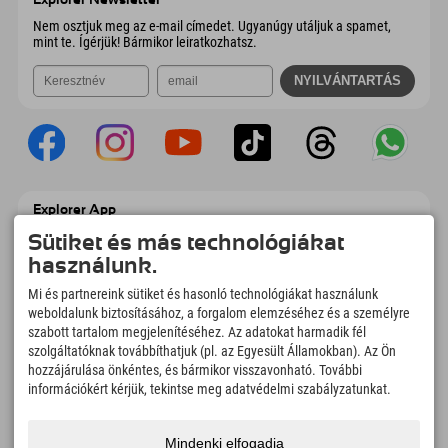
Explorer Newsletter
E-mail küldése
Nem osztjuk meg az e-mail címedet. Ugyanúgy utáljuk a spamet,
mint te. Ígérjük! Bármikor leiratkozhatsz.
Explorer App
Töltsd fel #ExplorerPillanataidat, az Úticélom
Sütiket és más technológiákat
című videódat foglalási áttekintéssel,
használunk.
bakancslistával, étterem áttekintéssel és
még sok mással. Töltsd le most!
Mi és partnereink sütiket és hasonló technológiákat használunk
weboldalunk biztosításához, a forgalom elemzéséhez és a személyre
szabott tartalom megjelenítéséhez. Az adatokat harmadik fél
Felfedezős pillanatok ideje
szolgáltatóknak továbbíthatjuk (pl. az Egyesült Államokban). Az Ön
166
4.634
km
hozzájárulása önkéntes, és bármikor visszavonható. További
Hegyi tavak és
Sí- és snowboardpályák
információkért kérjük, tekintse meg adatvédelmi szabályzatunkat.
élményfürdők
8.991
km
97
%
Mindenki elfogadja