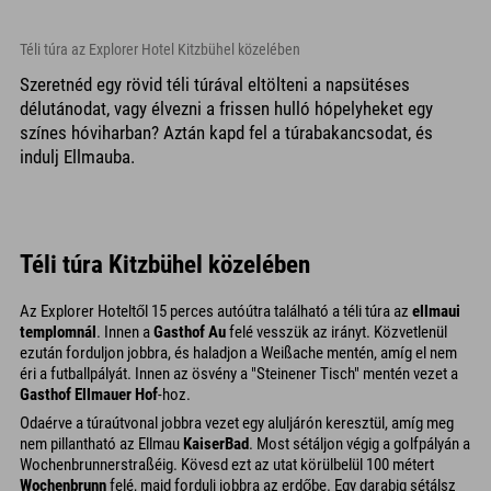
Téli túra az Explorer Hotel Kitzbühel közelében
Szeretnéd egy rövid téli túrával eltölteni a napsütéses
délutánodat, vagy élvezni a frissen hulló hópelyheket egy
színes hóviharban? Aztán kapd fel a túrabakancsodat, és
indulj Ellmauba.
Téli túra Kitzbühel közelében
Az Explorer Hoteltől 15 perces autóútra található a téli túra az
ellmaui
templomnál
. Innen a
Gasthof Au
felé vesszük az irányt. Közvetlenül
ezután forduljon jobbra, és haladjon a Weißache mentén, amíg el nem
éri a futballpályát. Innen az ösvény a "Steinener Tisch" mentén vezet a
Gasthof Ellmauer Hof
-hoz.
Odaérve a túraútvonal jobbra vezet egy aluljárón keresztül, amíg meg
nem pillantható az Ellmau
KaiserBad
. Most sétáljon végig a golfpályán a
Wochenbrunnerstraßéig. Kövesd ezt az utat körülbelül 100 métert
Wochenbrunn
felé, majd fordulj jobbra az erdőbe. Egy darabig sétálsz