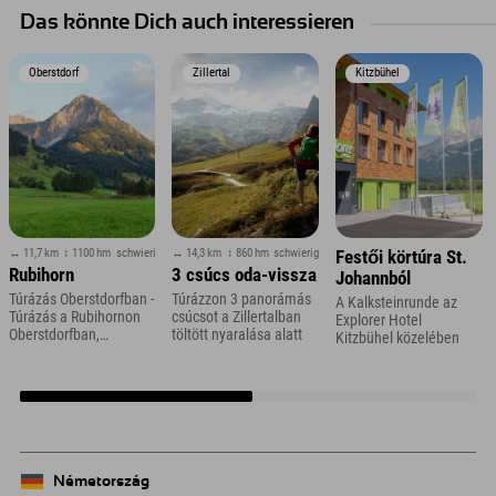
Das könnte Dich auch interessieren
Oberstdorf
Zillertal
Kitzbühel
↔ 11,7 km
↕ 1100 hm
schwierig
↔ 14,3 km
↕ 860 hm
schwierig
Festői körtúra St.
Rubihorn
3 csúcs oda-vissza
Johannból
Túrázás Oberstdorfban -
Túrázzon 3 panorámás
A Kalksteinrunde az
Túrázás a Rubihornon
csúcsot a Zillertalban
Explorer Hotel
Oberstdorfban,
töltött nyaralása alatt
Kitzbühel közelében
Allgäuban
Németország