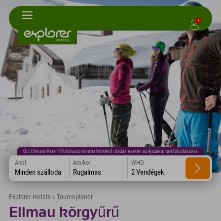
1
ÚJ: Climate Rate 10% bónusz vonattal történő utazás esetén az éjszakai tartózkodásokra
Ahol
Amikor
WHO
Minden szálloda
Rugalmas
2 Vendégek
Explorer Hotels
›
Tourenplaner
Ellmau körgyűrű