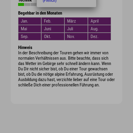
(French)
Begehbar in den Monaten
Jan.
Feb.
März
April
Mai
Juni
Juli
Aug.
Sep.
Okt.
Nov.
Dez.
Hinweis
In der Beschreibung der Touren gehen wir immer von
normalen Verhältnissen aus. Bitte beachte, dass sich
das Wetter im Gebirge sehr schnell ändern kann. Wenn
Du Dir nicht sicher bist, ob Du einer Tour gewachsen
bist, ob Du die nötige alpine Erfahrung, Ausrüstung oder
Ausbildung dazu hast, verzichte lieber auf eine Tour oder
schließe Dich einer professionellen Führung an.