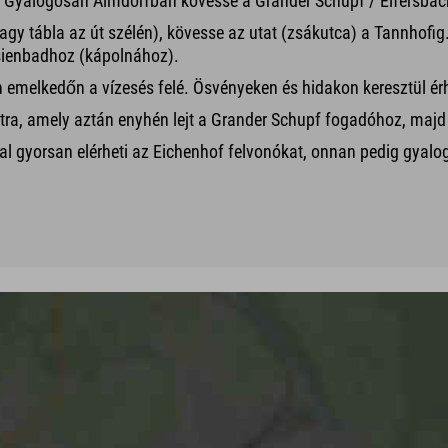
s. Gyalogosan Almdorfban kövesse a Grander Schupf / Eifersbach
agy tábla az út szélén), kövesse az utat (zsákutca) a Tannhofig.
esienbadhoz (kápolnához).
emelkedőn a vízesés felé. Ösvényeken és hidakon keresztül érhe
útra, amely aztán enyhén lejt a Grander Schupf fogadóhoz, majd 
l gyorsan elérheti az Eichenhof felvonókat, onnan pedig gyalog f