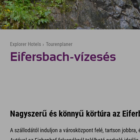
Explorer Hotels
›
Tourenplaner
Eifersbach-vízesés
Nagyszerű és könnyű körtúra az Eifer
A szállodától induljon a városközpont felé, tartson jobbra,