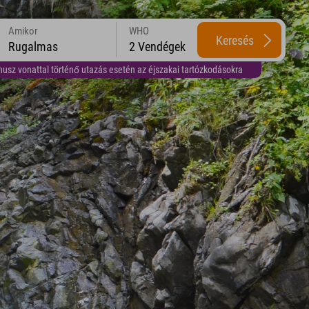
Amikor
WHO
Keresés
Rugalmas
2 Vendégek
usz vonattal történő utazás esetén az éjszakai tartózkodásokra