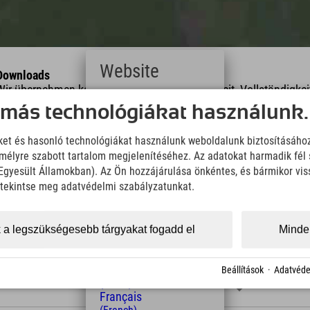
Website
Downloads
Wir übernehmen keine Haftung für die Richtigkeit, Vollständigke
Deutsch
Informationen. Wir empfehlen die Mitnahme einer zusätzlichen K
 más technológiákat használunk.
(German)
English
KML Download
GPX 
iket és hasonló technológiákat használunk weboldalunk biztosításáho
(English)
élyre szabott tartalom megjelenítéséhez. Az adatokat harmadik fél 
Italiano
z Egyesült Államokban). Az Ön hozzájárulása önkéntes, és bármikor vi
(Italian)
Čeština
, tekintse meg adatvédelmi szabályzatunkat.
(Czech)
Polski
(Polish)
 a legszükségesebb tárgyakat fogadd el
Minden
Magyar
(Hungarian)
hossz
Magasság
Nederlands
Beállítások
·
Adatvéde
11,2 km
260 m
(Dutch)
Français