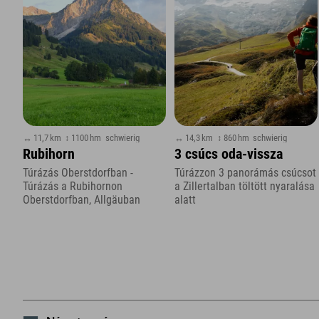
↔ 11,7 km
↕ 1100 hm
schwierig
↔ 14,3 km
↕ 860 hm
schwierig
Rubihorn
3 csúcs oda-vissza
Túrázás Oberstdorfban -
Túrázzon 3 panorámás csúcsot
Túrázás a Rubihornon
a Zillertalban töltött nyaralása
Oberstdorfban, Allgäuban
alatt