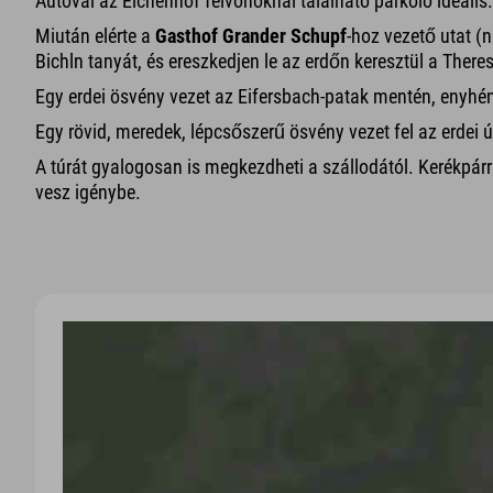
Autóval az Eichenhof felvonóknál található parkoló ideáli
Miután elérte a
Gasthof Grander Schupf
-hoz vezető utat (n
Bichln tanyát, és ereszkedjen le az erdőn keresztül a Ther
Egy erdei ösvény vezet az Eifersbach-patak mentén, enyhén 
Egy rövid, meredek, lépcsőszerű ösvény vezet fel az erdei 
A túrát gyalogosan is megkezdheti a szállodától. Kerékpárra
vesz igénybe.