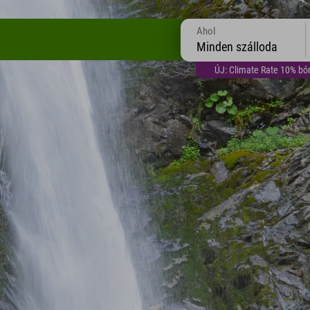
Ahol
Minden szálloda
ÚJ: Climate Rate 10% bón