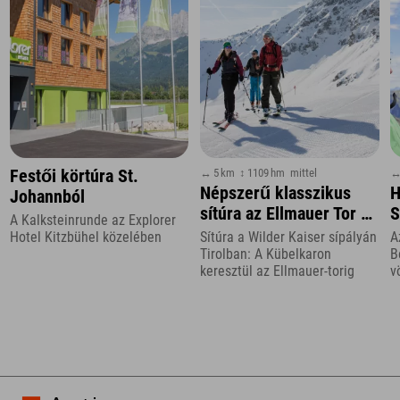
↔ 5 km
↕ 1109 hm
mittel
↔
Festői körtúra St.
Népszerű klasszikus
H
Johannból
sítúra az Ellmauer Tor és
S
A Kalksteinrunde az Explorer
a Hintere Goinger Halt
Hotel Kitzbühel közelében
Sítúra a Wilder Kaiser sípályán
A
felé
Tirolban: A Kübelkaron
B
keresztül az Ellmauer-torig
v
K