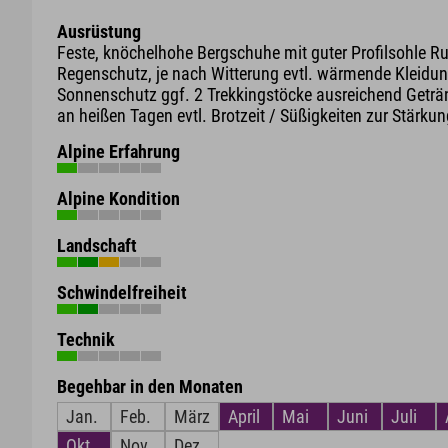
Ausrüstung
Feste, knöchelhohe Bergschuhe mit guter Profilsohle R
Regenschutz, je nach Witterung evtl. wärmende Kleidun
Sonnenschutz ggf. 2 Trekkingstöcke ausreichend Geträ
an heißen Tagen evtl. Brotzeit / Süßigkeiten zur Stärku
Alpine Erfahrung
Alpine Kondition
Landschaft
Schwindelfreiheit
Technik
Begehbar in den Monaten
Jan.
Feb.
März
April
Mai
Juni
Juli
Okt.
Nov.
Dez.