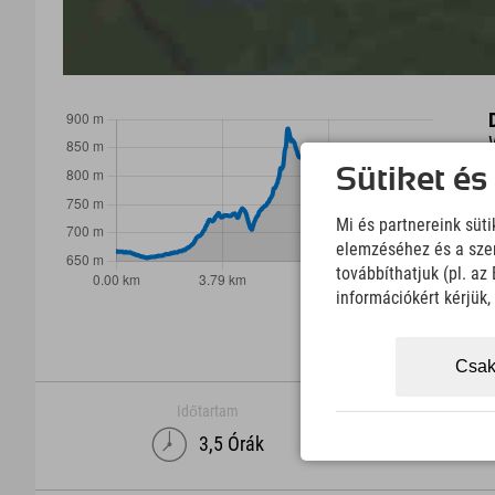
Sütiket és
Mi és partnereink süt
elemzéséhez és a szem
továbbíthatjuk (pl. a
információkért kérjük
Csak
Időtartam
3,5 Órák