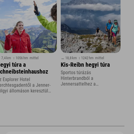
 7,4 km
↕ 1056 hm
mittel
↔ 18,8 km
↕ 1242 hm
mittel
egyi túra a
Kis-Reibn hegyi túra
chneibsteinhaushoz
Sportos túrázás
Hinterbrandból a
z Explorer Hotel
Jennersattelhez a
erchtesgadentől a Jenner-
Berchtesgadener Landon
ölgyi állomáson keresztül
keresztül
önigsbachalmba és tovább