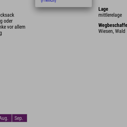
(French)
Lage
ucksack
mittlerelage
g oder
Wegbeschaffe
nke vor allem
Wiesen, Wald
ng
Aug.
Sep.