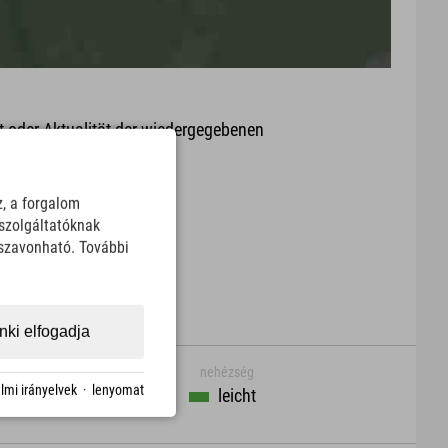
it oder Aktualität der wiedergegebenen
arte.
Download
z, a forgalom
szolgáltatóknak
sszavonható. További
ki elfogadja
nehézség
lmi irányelvek
·
lenyomat
leicht