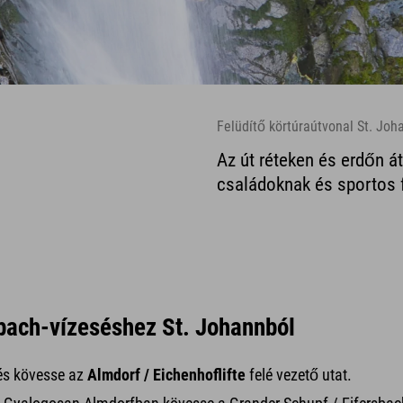
Felüdítő körtúraútvonal St. Joha
Az út réteken és erdőn á
családoknak és sportos 
bach-vízeséshez St. Johannból
 és kövesse az
Almdorf / Eichenhoflifte
felé vezető utat.