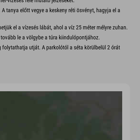
er-vízesés felé mutató jelzéseket.
 A tanya előtt vegye a keskeny réti ösvényt, hagyja el a
tjük el a vízesés lábát, ahol a víz 25 méter mélyre zuhan.
tovább le a völgybe a túra kiindulópontjához.
olytathatja utját. A parkolótól a séta körülbelül 2 órát