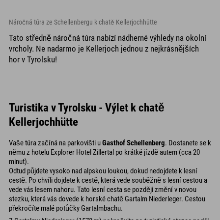
Náročná túra ze Schellenbergu k chatě Kellerjochhütte
Tato středně náročná túra nabízí nádherné výhledy na okolní
vrcholy. Ne nadarmo je Kellerjoch jednou z nejkrásnějších
hor v Tyrolsku!
Turistika v Tyrolsku - Výlet k chatě
Kellerjochhütte
Vaše túra začíná na parkovišti u
Gasthof Schellenberg
. Dostanete se k
němu z hotelu Explorer Hotel Zillertal po krátké jízdě autem (cca 20
minut).
Odtud půjdete vysoko nad alpskou loukou, dokud nedojdete k lesní
cestě. Po chvíli dojdete k cestě, která vede souběžně s lesní cestou a
vede vás lesem nahoru. Tato lesní cesta se později změní v novou
stezku, která vás dovede k horské chatě Gartalm Niederleger. Cestou
překročíte malé potůčky Gartalmbachu.