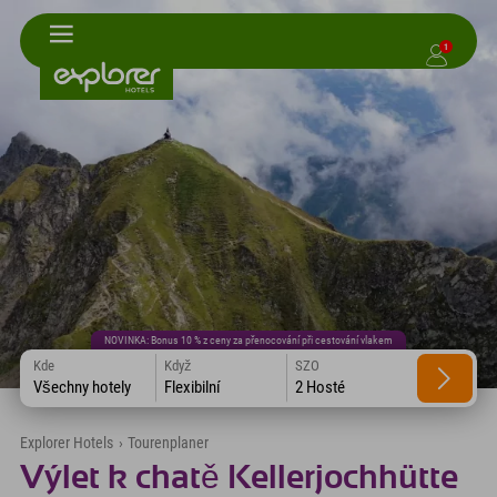
1
NOVINKA: Bonus 10 % z ceny za přenocování při cestování vlakem
Kde
Když
SZO
Všechny hotely
Flexibilní
2 Hosté
Explorer Hotels
›
Tourenplaner
Výlet k chatě Kellerjochhütte