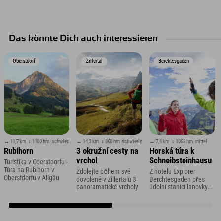
Das könnte Dich auch interessieren
Oberstdorf
Zillertal
Berchtesgaden
↔ 11,7 km
↕ 1100 hm
schwierig
↔ 14,3 km
↕ 860 hm
schwierig
↔ 7,4 km
↕ 1056 hm
mittel
Rubihorn
3 okružní cesty na
Horská túra k
vrchol
Schneibsteinhausu
Turistika v Oberstdorfu -
Túra na Rubihorn v
Zdolejte během své
Z hotelu Explorer
Oberstdorfu v Allgäu
dovolené v Zillertalu 3
Berchtesgaden přes
panoramatické vrcholy
údolní stanici lanovky
Jenner do
Königsbachalmu a dále