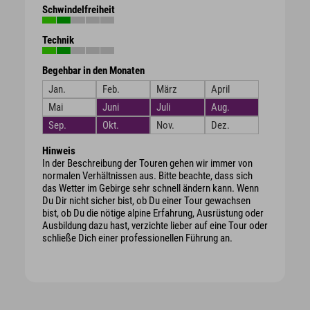
Schwindelfreiheit
Technik
Begehbar in den Monaten
Jan.
Feb.
März
April
Mai
Juni
Juli
Aug.
Sep.
Okt.
Nov.
Dez.
Hinweis
In der Beschreibung der Touren gehen wir immer von
normalen Verhältnissen aus. Bitte beachte, dass sich
das Wetter im Gebirge sehr schnell ändern kann. Wenn
Du Dir nicht sicher bist, ob Du einer Tour gewachsen
bist, ob Du die nötige alpine Erfahrung, Ausrüstung oder
Ausbildung dazu hast, verzichte lieber auf eine Tour oder
schließe Dich einer professionellen Führung an.