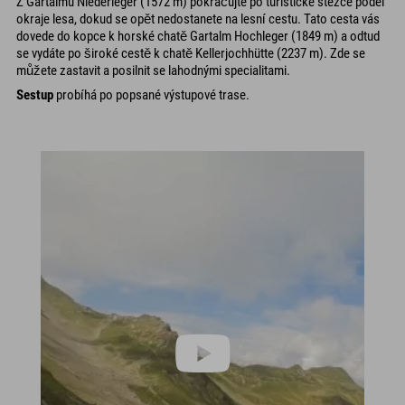
Z Gartalmu Niederleger (1572 m) pokračujte po turistické stezce podél
okraje lesa, dokud se opět nedostanete na lesní cestu. Tato cesta vás
dovede do kopce k horské chatě Gartalm Hochleger (1849 m) a odtud
se vydáte po široké cestě k chatě Kellerjochhütte (2237 m). Zde se
můžete zastavit a posilnit se lahodnými specialitami.
Sestup
probíhá po popsané výstupové trase.