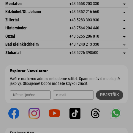
Montafon
+43 5558 203 330
Dorfstr. 127b
Uložit adresu
Kitzbühel/St. Johann
+43 5352 216 660
6793 Gaschurn/Montafon
Informace o příjezdu
Speckbacherstraße 87
Uložit adresu
Rakousko
Objednat
Zillertal
+43 5283 393 930
6380 St. Johann in Tirol
Informace o příjezdu
Odeslat e-mail
Schmiedau 2
Uložit adresu
Rakousko
Objednat
Hinterstoder
+43 7564 204 440
6272 Kaltenbach im Zillertal
Informace o příjezdu
Odeslat e-mail
Freizeitpark 10
Uložit adresu
Rakousko
Objednat
Ötztal
+43 5255 206 010
4573 Hinterstoder
Informace o příjezdu
Odeslat e-mail
Gscheat 14
Uložit adresu
Rakousko
Objednat
Bad Kleinkirchheim
+43 4240 213 330
6441 Umhausen
Informace o příjezdu
Odeslat e-mail
Dorfstraße 24
Uložit adresu
Rakousko
Objednat
Stubaital
+43 5226 398500
9546 Bad Kleinkirchheim
Informace o příjezdu
Odeslat e-mail
Wiesenweg 6
Uložit adresu
Rakousko
Objednat
6167 Neustift im Stubaital
Informace o příjezdu
Odeslat e-mail
Rakousko
Objednat
Explorer Newsletter
Odeslat e-mail
Vaši e-mailovou adresu nebudeme sdílet. Spam nenávidíme stejně
jako vy. Slibujeme! Odběr můžete kdykoli zrušit.